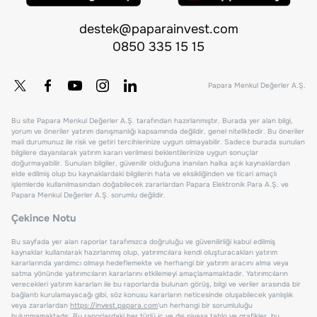
destek@paparainvest.com
0850 335 15 15
Papara Menkul Değerler A.Ş.
Bu site Papara Menkul Değerler A.Ş. tarafından hazırlanmıştır. Burada yer alan bilgi,
yorum ve öneriler yatırım danışmanlığı kapsamında değildir, genel niteliktedir. Bu öneriler
mali durumunuz ile risk ve getiri tercihlerinize uygun olmayabilir. Sadece burada sunulan
bilgilere dayanılarak yatırım kararı verilmesi beklentilerinize uygun sonuçlar
doğurmayabilir. Sunulan bilgiler, güvenilir olduğuna inanılan halka açık kaynaklardan
elde edilmiş olup bu kaynaklardaki bilgilerin hata ve eksikliğinden ve ticari amaçlı
işlemlerde kullanılmasından doğabilecek zararlardan Papara Elektronik Para A.Ş. ve
Papara Menkul Değerler A.Ş. sorumlu değildir.
Çekince Notu
Bu sayfada yer alan raporlar tarafımızca doğruluğu ve güvenilirliği kabul edilmiş
kaynaklar kullanılarak hazırlanmış olup, yatırımcılara kendi oluşturacakları yatırım
kararlarında yardımcı olmayı hedeflemekte ve herhangi bir yatırım aracını alma veya
satma yönünde yatırımcıların kararlarını etkilemeyi amaçlamamaktadır. Yatırımcıların
verecekleri yatırım kararları ile bu raporlarda bulunan görüş, bilgi ve veriler arasında bir
bağlantı kurulamayacağı gibi, söz konusu kararların neticesinde oluşabilecek yanlışlık
veya zararlardan
https://invest.papara.com
'un herhangi bir sorumluluğu
bulunmamaktadır. Bu raporlardaki her türlü iç ve dış piyasa tablo ve grafikler, bu