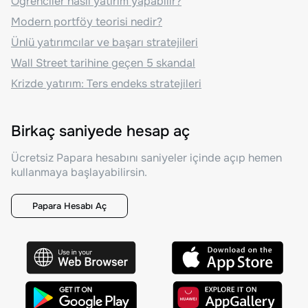
Öğrenciler nasıl yatırım yapabilir?
Modern portföy teorisi nedir?
Ünlü yatırımcılar ve başarı stratejileri
Wall Street tarihine geçen 5 skandal
Krizde yatırım: Ters endeks stratejileri
Birkaç saniyede hesap aç
Ücretsiz Papara hesabını saniyeler içinde açıp hemen
kullanmaya başlayabilirsin.
Papara Hesabı Aç