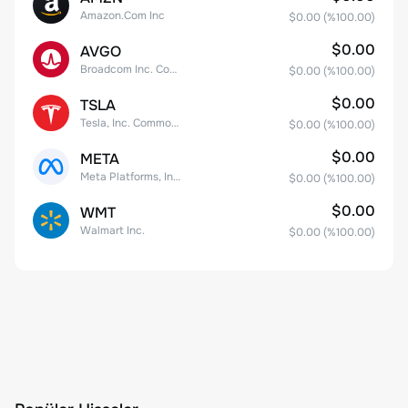
Amazon.Com Inc
$0.00
(%
100.00
)
$0.00
AVGO
Broadcom Inc. Common Stock
$0.00
(%
100.00
)
$0.00
TSLA
Tesla, Inc. Common Stock
$0.00
(%
100.00
)
$0.00
META
Meta Platforms, Inc. Class A Common Stock
$0.00
(%
100.00
)
$0.00
WMT
Walmart Inc.
$0.00
(%
100.00
)