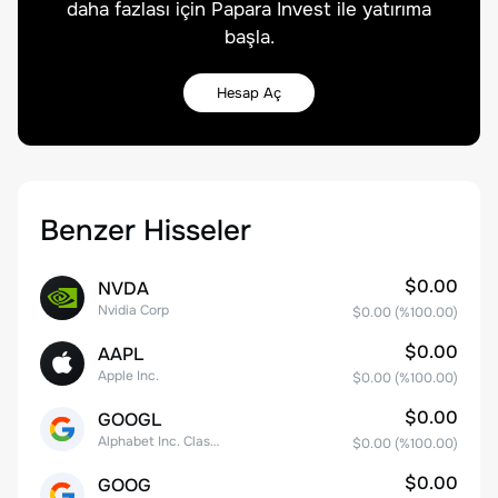
daha fazlası için Papara Invest ile yatırıma
başla.
Hesap Aç
Benzer Hisseler
$0.00
NVDA
Nvidia Corp
$0.00
(%
100.00
)
$0.00
AAPL
Apple Inc.
$0.00
(%
100.00
)
$0.00
GOOGL
Alphabet Inc. Class A Common Stock
$0.00
(%
100.00
)
$0.00
GOOG