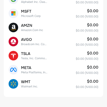
Alphabet Inc. Class C Capital Stock
$0.00
(%
100.00
)
$0.00
MSFT
Microsoft Corp
$0.00
(%
100.00
)
$0.00
AMZN
Amazon.Com Inc
$0.00
(%
100.00
)
$0.00
AVGO
Broadcom Inc. Common Stock
$0.00
(%
100.00
)
$0.00
TSLA
Tesla, Inc. Common Stock
$0.00
(%
100.00
)
$0.00
META
Meta Platforms, Inc. Class A Common Stock
$0.00
(%
100.00
)
$0.00
WMT
Walmart Inc.
$0.00
(%
100.00
)