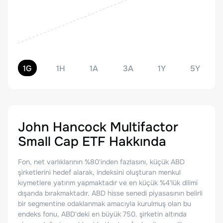
1G
1H
1A
3A
1Y
5Y
John Hancock Multifactor
Small Cap ETF
Hakkında
Fon, net varlıklarının %80'inden fazlasını, küçük ABD
şirketlerini hedef alarak, indeksini oluşturan menkul
kıymetlere yatırım yapmaktadır ve en küçük %4'lük dilimi
dışarıda bırakmaktadır. ABD hisse senedi piyasasının belirli
bir segmentine odaklanmak amacıyla kurulmuş olan bu
endeks fonu, ABD'deki en büyük 750. şirketin altında