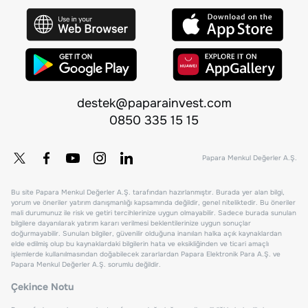
destek@paparainvest.com
0850 335 15 15
Papara Menkul Değerler A.Ş.
Bu site Papara Menkul Değerler A.Ş. tarafından hazırlanmıştır. Burada yer alan bilgi,
yorum ve öneriler yatırım danışmanlığı kapsamında değildir, genel niteliktedir. Bu öneriler
mali durumunuz ile risk ve getiri tercihlerinize uygun olmayabilir. Sadece burada sunulan
bilgilere dayanılarak yatırım kararı verilmesi beklentilerinize uygun sonuçlar
doğurmayabilir. Sunulan bilgiler, güvenilir olduğuna inanılan halka açık kaynaklardan
elde edilmiş olup bu kaynaklardaki bilgilerin hata ve eksikliğinden ve ticari amaçlı
işlemlerde kullanılmasından doğabilecek zararlardan Papara Elektronik Para A.Ş. ve
Papara Menkul Değerler A.Ş. sorumlu değildir.
Çekince Notu