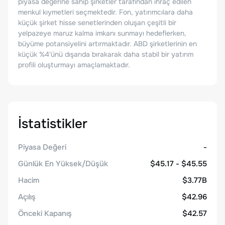
piyasa değerine sahip şirketler tarafından ihraç edilen
menkul kıymetleri seçmektedir. Fon, yatırımcılara daha
küçük şirket hisse senetlerinden oluşan çeşitli bir
yelpazeye maruz kalma imkanı sunmayı hedeflerken,
büyüme potansiyelini artırmaktadır. ABD şirketlerinin en
küçük %4'ünü dışarıda bırakarak daha stabil bir yatırım
profili oluşturmayı amaçlamaktadır.
İstatistikler
Piyasa Değeri
-
Günlük En Yüksek/Düşük
$45.17 - $45.55
Hacim
$3.77B
Açılış
$42.96
Önceki Kapanış
$42.57