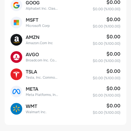
$0.00
GOOG
Alphabet Inc. Class C Capital Stock
$0.00
(%
100.00
)
$0.00
MSFT
Microsoft Corp
$0.00
(%
100.00
)
$0.00
AMZN
Amazon.Com Inc
$0.00
(%
100.00
)
$0.00
AVGO
Broadcom Inc. Common Stock
$0.00
(%
100.00
)
$0.00
TSLA
Tesla, Inc. Common Stock
$0.00
(%
100.00
)
$0.00
META
Meta Platforms, Inc. Class A Common Stock
$0.00
(%
100.00
)
$0.00
WMT
Walmart Inc.
$0.00
(%
100.00
)