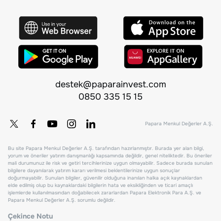
destek@paparainvest.com
0850 335 15 15
Papara Menkul Değerler A.Ş.
Bu site Papara Menkul Değerler A.Ş. tarafından hazırlanmıştır. Burada yer alan bilgi,
yorum ve öneriler yatırım danışmanlığı kapsamında değildir, genel niteliktedir. Bu öneriler
mali durumunuz ile risk ve getiri tercihlerinize uygun olmayabilir. Sadece burada sunulan
bilgilere dayanılarak yatırım kararı verilmesi beklentilerinize uygun sonuçlar
doğurmayabilir. Sunulan bilgiler, güvenilir olduğuna inanılan halka açık kaynaklardan
elde edilmiş olup bu kaynaklardaki bilgilerin hata ve eksikliğinden ve ticari amaçlı
işlemlerde kullanılmasından doğabilecek zararlardan Papara Elektronik Para A.Ş. ve
Papara Menkul Değerler A.Ş. sorumlu değildir.
Çekince Notu