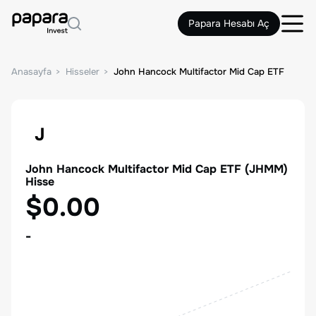
Papara Hesabı Aç
Anasayfa
Hisseler
John Hancock Multifactor Mid Cap ETF
J
John Hancock Multifactor Mid Cap ETF
(
JHMM
)
Hisse
$0.00
-