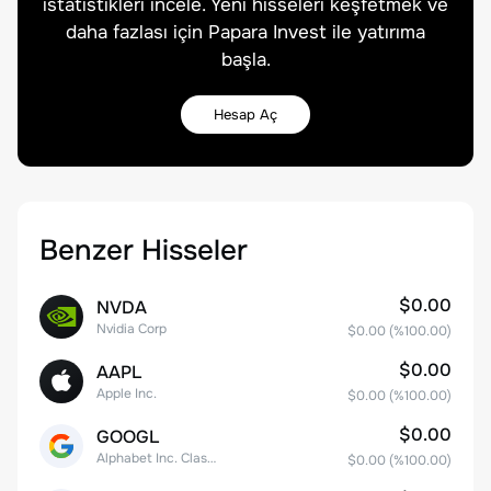
istatistikleri incele. Yeni hisseleri keşfetmek ve
daha fazlası için Papara Invest ile yatırıma
başla.
Hesap Aç
Benzer Hisseler
$0.00
NVDA
Nvidia Corp
$0.00
(%
100.00
)
$0.00
AAPL
Apple Inc.
$0.00
(%
100.00
)
$0.00
GOOGL
Alphabet Inc. Class A Common Stock
$0.00
(%
100.00
)