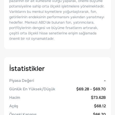
pazarının bir alt kümesine vurgu yaparak, önemli büyüme
potansiyeline sahip orta ölçekli işletmelere yönelmektedir.
Varlıklarını bu menkul kıymetlere yoğunlaştırarak, fon,
getirilerinin endeksinin performansını yakından yansıtmayı
hedefler. Merkezi ABD'de bulunan fon, yatırımcılara,
portföylerinin dengesi ve büyüme fırsatlarını artırarak,
çeşitli orta ölçekli hisse senetlerine erişim sağlamada
önemli bir rol oynamaktadır.
İstatistikler
Piyasa Değeri
-
Günlük En Yüksek/Düşük
$69.28 - $69.70
Hacim
$73.62B
Açılış
$68.12
Önceki Kapanış
$66.70