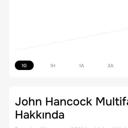
1G
1H
1A
3A
John Hancock Multif
Hakkında