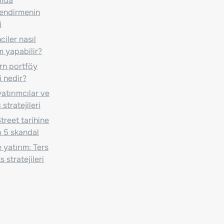
ımda
lendirmenin
i
iler nasıl
m yapabilir?
n portföy
i nedir?
atırımcılar ve
 stratejileri
treet tarihine
 5 skandal
 yatırım: Ters
 stratejileri