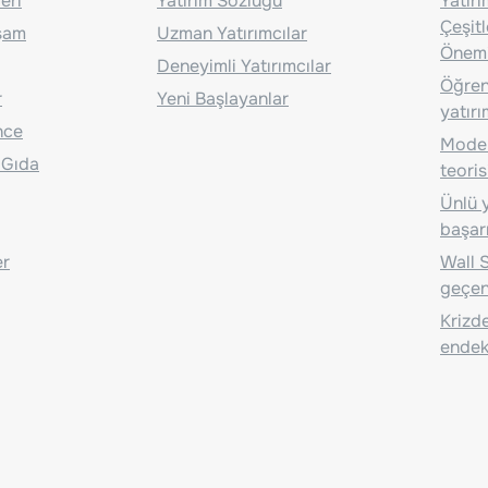
eri
Yatırım Sözlüğü
Yatır
Çeşit
aşam
Uzman Yatırımcılar
Önem
Deneyimli Yatırımcılar
Öğrenc
r
Yeni Başlayanlar
yatırı
nce
Moder
 Gıda
teoris
Ünlü y
başarı
er
Wall S
geçen
Krizde
endeks