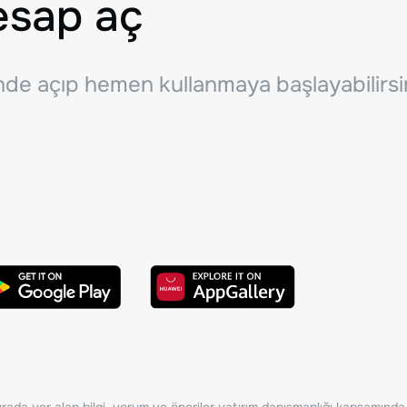
esap aç
inde açıp hemen kullanmaya başlayabilirsi
ada yer alan bilgi, yorum ve öneriler yatırım danışmanlığı kapsamında de