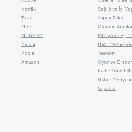
Adobe
Ödeme Yönteml
Netflix
Sağlık ve İyi Y
Tesla
Yapay Zeka
Meta
Otonom Araçla
Microsoft
Medya ve Eğle
Nvidia
Hazır Yemek Ve
Apple
Telekom
Amazon
Oyun ve E-spor
Kadın Yöneticil
Haber Medyası
Seyahat