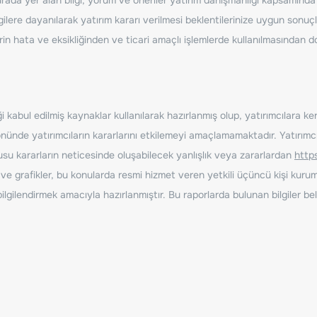
ilere dayanılarak yatırım kararı verilmesi beklentilerinize uygun sonuçl
erin hata ve eksikliğinden ve ticari amaçlı işlemlerde kullanılmasında
 kabul edilmiş kaynaklar kullanılarak hazırlanmış olup, yatırımcılara ke
nde yatırımcıların kararlarını etkilemeyi amaçlamamaktadır. Yatırımcıla
nusu kararların neticesinde oluşabilecek yanlışlık veya zararlardan
http
ve grafikler, bu konularda resmi hizmet veren yetkili üçüncü kişi kurum
gilendirmek amacıyla hazırlanmıştır. Bu raporlarda bulunan bilgiler bell