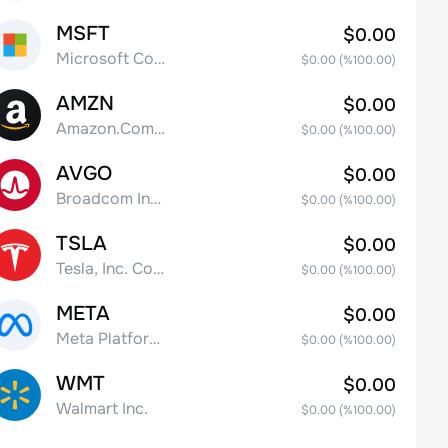
MSFT
$0.00
Microsoft Corp
$0.00
(%
100.00
)
AMZN
$0.00
Amazon.Com Inc
$0.00
(%
100.00
)
AVGO
$0.00
Broadcom Inc. Common Stock
$0.00
(%
100.00
)
TSLA
$0.00
Tesla, Inc. Common Stock
$0.00
(%
100.00
)
META
$0.00
Meta Platforms, Inc. Class A Common Stock
$0.00
(%
100.00
)
WMT
$0.00
Walmart Inc.
$0.00
(%
100.00
)