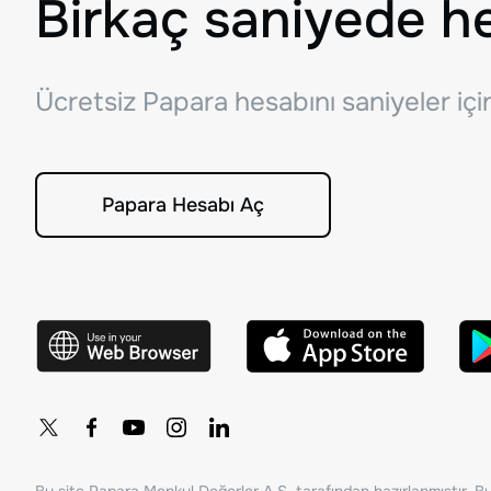
Birkaç saniyede h
Ücretsiz Papara hesabını saniyeler iç
Papara Hesabı Aç
Bu site Papara Menkul Değerler A.Ş. tarafından hazırlanmıştır. Bur