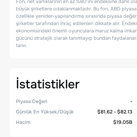
Fon, net varlıklarının en az %80'ini endeksine dahil 
büyük şirketlere odaklanmaktadır. Bu fon, ABD piyasalar
özellikle yeniden yapılandırma sırasında piyasa değe
şirketler tarafından ihraç edilenleri dikkate alır. Endek
ekonomisindeki önemli oyunculara maruz kalma imkanı s
gücünü stratejik olarak tanımlayıp bundan faydalanarak
tanır.
İstatistikler
Piyasa Değeri
-
Günlük En Yüksek/Düşük
$81.62 - $82.13
Hacim
$19.05B