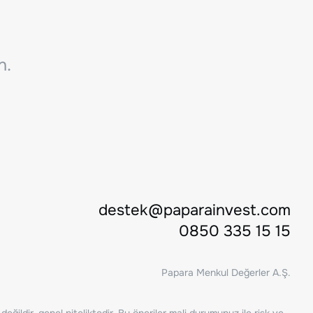
n.
destek@paparainvest.com
0850 335 15 15
Papara Menkul Değerler A.Ş.
ğildir, genel niteliktedir. Bu öneriler mali durumunuz ile risk ve