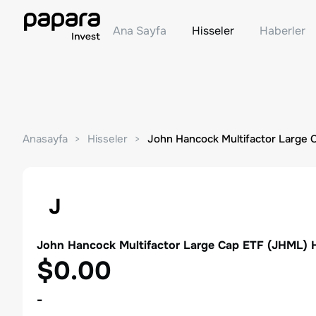
Ana Sayfa
Hisseler
Haberler
Anasayfa
Hisseler
John Hancock Multifactor Large 
J
John Hancock Multifactor Large Cap ETF
(
JHML
) 
$0.00
-