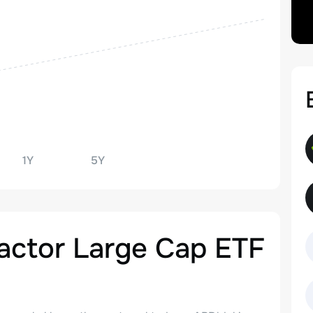
1Y
5Y
actor Large Cap ETF