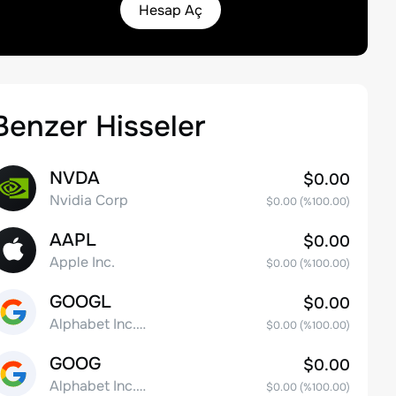
Hesap Aç
Benzer Hisseler
NVDA
$0.00
Nvidia Corp
$0.00
(%
100.00
)
AAPL
$0.00
Apple Inc.
$0.00
(%
100.00
)
GOOGL
$0.00
Alphabet Inc. Class A Common Stock
$0.00
(%
100.00
)
GOOG
$0.00
Alphabet Inc. Class C Capital Stock
$0.00
(%
100.00
)