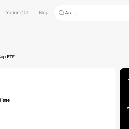
Yatırım 101
Blog
Cap ETF
Hisse
v