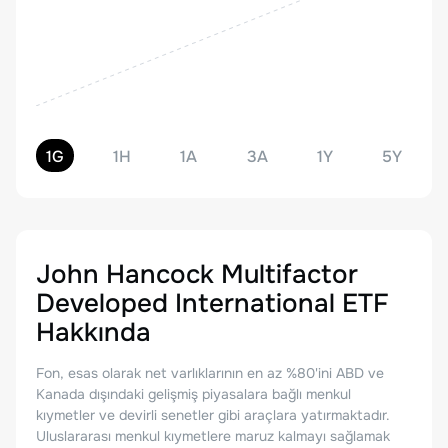
1G
1H
1A
3A
1Y
5Y
John Hancock Multifactor
Developed International ETF
Hakkında
Fon, esas olarak net varlıklarının en az %80'ini ABD ve
Kanada dışındaki gelişmiş piyasalara bağlı menkul
kıymetler ve devirli senetler gibi araçlara yatırmaktadır.
Uluslararası menkul kıymetlere maruz kalmayı sağlamak