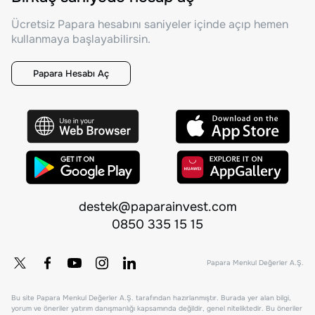
Ücretsiz Papara hesabını saniyeler içinde açıp hemen
kullanmaya başlayabilirsin.
Papara Hesabı Aç
destek@paparainvest.com
0850 335 15 15
Papara Menkul Değerler A.Ş.
Bu site Papara Menkul Değerler A.Ş. tarafından hazırlanmıştır. Burada yer alan bilgi,
yorum ve öneriler yatırım danışmanlığı kapsamında değildir, genel niteliktedir. Bu öneriler