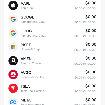
$0.00
AAPL
Apple Inc.
$0.00
(%
100.00
)
$0.00
GOOGL
Alphabet Inc. Class A Common Stock
$0.00
(%
100.00
)
$0.00
GOOG
Alphabet Inc. Class C Capital Stock
$0.00
(%
100.00
)
$0.00
MSFT
Microsoft Corp
$0.00
(%
100.00
)
$0.00
AMZN
Amazon.Com Inc
$0.00
(%
100.00
)
$0.00
AVGO
Broadcom Inc. Common Stock
$0.00
(%
100.00
)
$0.00
TSLA
Tesla, Inc. Common Stock
$0.00
(%
100.00
)
$0.00
META
Meta Platforms, Inc. Class A Common Stock