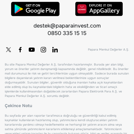
destek@paparainvest.com
0850 335 15 15
Papara Menkul Değerler A.Ş.
Bu site Papara Menkul Değerler A.Ş. tarafından hazırlanmıştır. Burada yer alan bilgi,
yorum ve öneriler yatırım danışmanlığı kapsamında değildir, genel niteliktedir. Bu öneriler
mali durumunuz ile risk ve getiri tercihlerinize uygun olmayabilir. Sadece burada sunulan
bilgilere dayanılarak yatırım kararı verilmesi beklentilerinize uygun sonuçlar
doğurmayabilir. Sunulan bilgiler, güvenilir olduğuna inanılan halka açık kaynaklardan
elde edilmiş olup bu kaynaklardaki bilgilerin hata ve eksikliğinden ve ticari amaçlı
işlemlerde kullanılmasından doğabilecek zararlardan Papara Elektronik Para A.Ş. ve
Papara Menkul Değerler A.Ş. sorumlu değildir.
Çekince Notu
Bu sayfada yer alan raporlar tarafımızca doğruluğu ve güvenilirliği kabul edilmiş
kaynaklar kullanılarak hazırlanmış olup, yatırımcılara kendi oluşturacakları yatırım
kararlarında yardımcı olmayı hedeflemekte ve herhangi bir yatırım aracını alma veya
satma yönünde yatırımcıların kararlarını etkilemeyi amaçlamamaktadır. Yatırımcıların
verecekleri yatırım kararları ile bu raporlarda bulunan görüş, bilgi ve veriler arasında bir