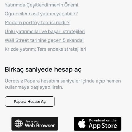
Yatırımda Çeşitlendirmenin Önemi
Öğrenciler nasıl yatırım yapabilir?
Modern portföy teorisi nedir?
Ünlü yatırımcılar ve başarı stratejileri
Wall Street tarihine geçen 5 skandal
Krizde yatırım: Ters endeks stratejileri
Birkaç saniyede hesap aç
Ücretsiz Papara hesabını saniyeler içinde açıp hemen
kullanmaya başlayabilirsin.
Papara Hesabı Aç