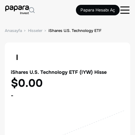
Papara Hesabı Aç
Anasayfa
Hisseler
iShares U.S. Technology ETF
I
iShares U.S. Technology ETF
(
IYW
) Hisse
$0.00
-