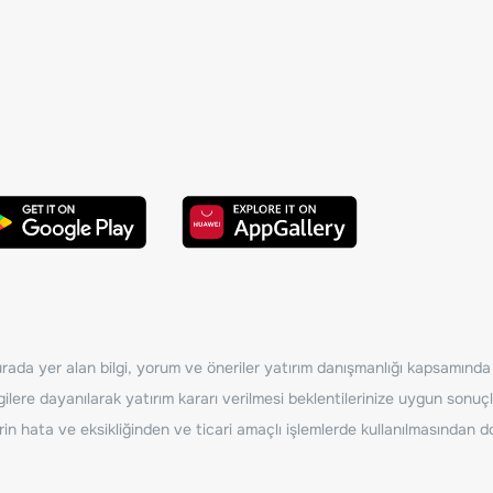
ada yer alan bilgi, yorum ve öneriler yatırım danışmanlığı kapsamında de
ilere dayanılarak yatırım kararı verilmesi beklentilerinize uygun sonuçl
erin hata ve eksikliğinden ve ticari amaçlı işlemlerde kullanılmasında