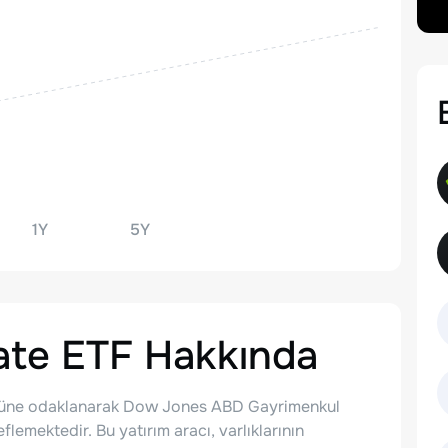
1Y
5Y
tate ETF
Hakkında
örüne odaklanarak Dow Jones ABD Gayrimenkul
emektedir. Bu yatırım aracı, varlıklarının