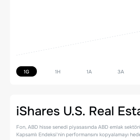
1G
1H
1A
3A
iShares U.S. Real Es
Fon, ABD hisse senedi piyasasında ABD emlak sekt
Kapsamlı Endeksi'nin performansını kopyalamayı hedefl