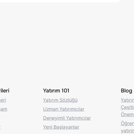
leri
Yatırım 101
Blog
eri
Yatırım Sözlüğü
Yatır
Çeşit
aşam
Uzman Yatırımcılar
Önem
Deneyimli Yatırımcılar
Öğrenc
r
Yeni Başlayanlar
yatırı