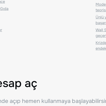
nce
Moder
 Gıda
teoris
Ünlü y
başarı
er
Wall S
geçen
Krizde
endeks
esap aç
inde açıp hemen kullanmaya başlayabilirsi