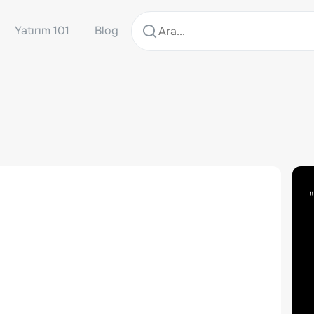
Yatırım 101
Blog
"