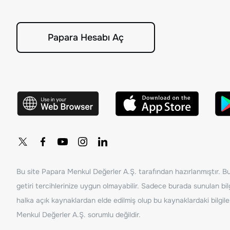
Papara Hesabı Aç
Bu site Papara Menkul Değerler A.Ş. tarafından hazırlanmıştır. Bur
getiri tercihlerinize uygun olmayabilir. Sadece burada sunulan bilg
halka açık kaynaklardan elde edilmiş olup bu kaynaklardaki bilgil
Menkul Değerler A.Ş. sorumlu değildir.