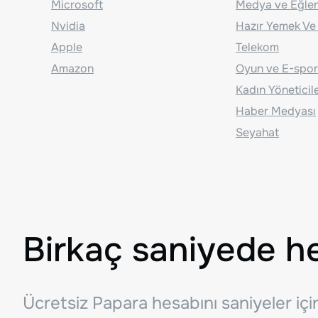
Microsoft
Medya ve Eğle
Nvidia
Hazır Yemek Ve
Apple
Telekom
Amazon
Oyun ve E-spor
Kadın Yöneticil
Haber Medyası
Seyahat
Birkaç saniyede h
Ücretsiz Papara hesabını saniyeler iç