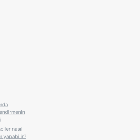
ımda
lendirmenin
i
iler nasıl
m yapabilir?