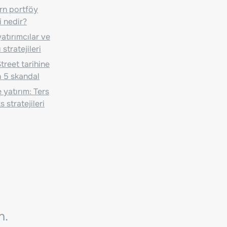
n portföy
i nedir?
atırımcılar ve
 stratejileri
treet tarihine
 5 skandal
 yatırım: Ters
 stratejileri
n.