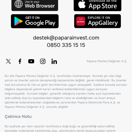
destek@paparainvest.com
0850 335 15 15
Papara Menkul Değerler A.Ş.
Bu site Papara Menkul Değerler A.Ş. tarafından hazırlanmıştır. Burada yer alan bilgi,
yorum ve öneriler yatırım danışmanlığı kapsamında değildir, genel niteliktedir. Bu öneriler
mali durumunuz ile risk ve getiri tercihlerinize uygun olmayabilir. Sadece burada sunulan
bilgilere dayanılarak yatırım kararı verilmesi beklentilerinize uygun sonuçlar
doğurmayabilir. Sunulan bilgiler, güvenilir olduğuna inanılan halka açık kaynaklardan
elde edilmiş olup bu kaynaklardaki bilgilerin hata ve eksikliğinden ve ticari amaçlı
işlemlerde kullanılmasından doğabilecek zararlardan Papara Elektronik Para A.Ş. ve
Papara Menkul Değerler A.Ş. sorumlu değildir.
Çekince Notu
Bu sayfada yer alan raporlar tarafımızca doğruluğu ve güvenilirliği kabul edilmiş
kaynaklar kullanılarak hazırlanmış olup, yatırımcılara kendi oluşturacakları yatırım