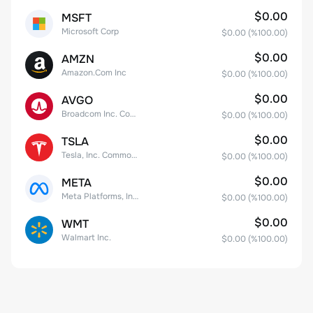
$0.00
MSFT
Microsoft Corp
$0.00
(%
100.00
)
$0.00
AMZN
Amazon.Com Inc
$0.00
(%
100.00
)
$0.00
AVGO
Broadcom Inc. Common Stock
$0.00
(%
100.00
)
$0.00
TSLA
Tesla, Inc. Common Stock
$0.00
(%
100.00
)
$0.00
META
Meta Platforms, Inc. Class A Common Stock
$0.00
(%
100.00
)
$0.00
WMT
Walmart Inc.
$0.00
(%
100.00
)