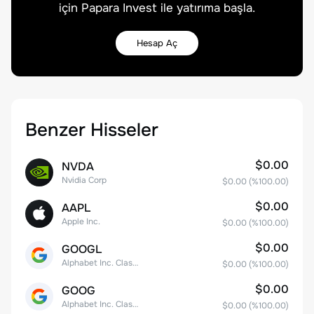
için Papara Invest ile yatırıma başla.
Hesap Aç
Benzer Hisseler
$0.00
NVDA
Nvidia Corp
$0.00
(%
100.00
)
$0.00
AAPL
Apple Inc.
$0.00
(%
100.00
)
$0.00
GOOGL
Alphabet Inc. Class A Common Stock
$0.00
(%
100.00
)
$0.00
GOOG
Alphabet Inc. Class C Capital Stock
$0.00
(%
100.00
)