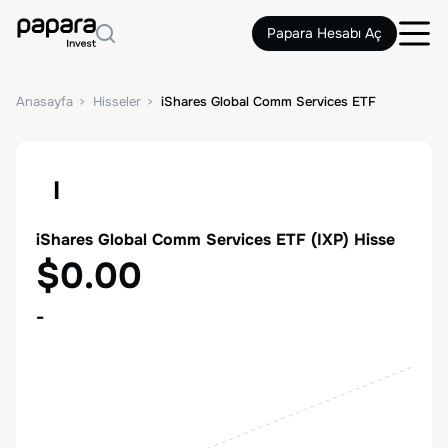
Papara Hesabı Aç
Anasayfa
Hisseler
iShares Global Comm Services ETF
I
iShares Global Comm Services ETF
(
IXP
) Hisse
$0.00
-