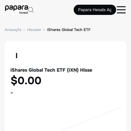
Papara Hesabı Aç
Anasayfa
Hisseler
iShares Global Tech ETF
I
iShares Global Tech ETF
(
IXN
) Hisse
$0.00
-