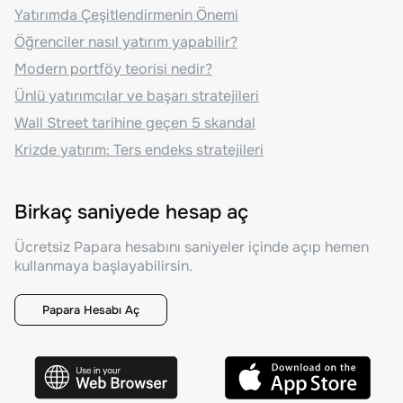
Yatırımda Çeşitlendirmenin Önemi
Öğrenciler nasıl yatırım yapabilir?
Modern portföy teorisi nedir?
Ünlü yatırımcılar ve başarı stratejileri
Wall Street tarihine geçen 5 skandal
Krizde yatırım: Ters endeks stratejileri
Birkaç saniyede hesap aç
Ücretsiz Papara hesabını saniyeler içinde açıp hemen
kullanmaya başlayabilirsin.
Papara Hesabı Aç