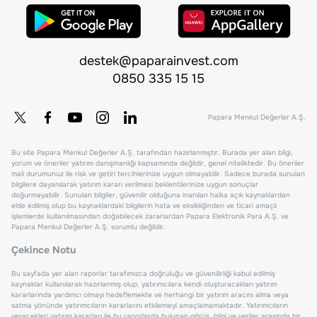
destek@paparainvest.com
0850 335 15 15
Papara Menkul Değerler A.Ş.
Bu site Papara Menkul Değerler A.Ş. tarafından hazırlanmıştır. Burada yer alan bilgi,
yorum ve öneriler yatırım danışmanlığı kapsamında değildir, genel niteliktedir. Bu öneriler
mali durumunuz ile risk ve getiri tercihlerinize uygun olmayabilir. Sadece burada sunulan
bilgilere dayanılarak yatırım kararı verilmesi beklentilerinize uygun sonuçlar
doğurmayabilir. Sunulan bilgiler, güvenilir olduğuna inanılan halka açık kaynaklardan
elde edilmiş olup bu kaynaklardaki bilgilerin hata ve eksikliğinden ve ticari amaçlı
işlemlerde kullanılmasından doğabilecek zararlardan Papara Elektronik Para A.Ş. ve
Papara Menkul Değerler A.Ş. sorumlu değildir.
Çekince Notu
Bu sayfada yer alan raporlar tarafımızca doğruluğu ve güvenilirliği kabul edilmiş
kaynaklar kullanılarak hazırlanmış olup, yatırımcılara kendi oluşturacakları yatırım
kararlarında yardımcı olmayı hedeflemekte ve herhangi bir yatırım aracını alma veya
satma yönünde yatırımcıların kararlarını etkilemeyi amaçlamamaktadır. Yatırımcıların
verecekleri yatırım kararları ile bu raporlarda bulunan görüş, bilgi ve veriler arasında bir