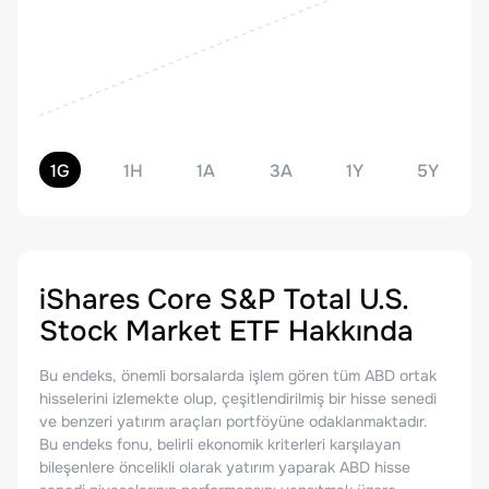
1G
1H
1A
3A
1Y
5Y
iShares Core S&P Total U.S.
Stock Market ETF
Hakkında
Bu endeks, önemli borsalarda işlem gören tüm ABD ortak
hisselerini izlemekte olup, çeşitlendirilmiş bir hisse senedi
ve benzeri yatırım araçları portföyüne odaklanmaktadır.
Bu endeks fonu, belirli ekonomik kriterleri karşılayan
bileşenlere öncelikli olarak yatırım yaparak ABD hisse