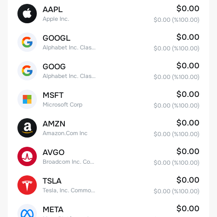
$0.00
AAPL
Apple Inc.
$0.00
(%
100.00
)
$0.00
GOOGL
Alphabet Inc. Class A Common Stock
$0.00
(%
100.00
)
$0.00
GOOG
Alphabet Inc. Class C Capital Stock
$0.00
(%
100.00
)
$0.00
MSFT
Microsoft Corp
$0.00
(%
100.00
)
$0.00
AMZN
Amazon.Com Inc
$0.00
(%
100.00
)
$0.00
AVGO
Broadcom Inc. Common Stock
$0.00
(%
100.00
)
$0.00
TSLA
Tesla, Inc. Common Stock
$0.00
(%
100.00
)
$0.00
META