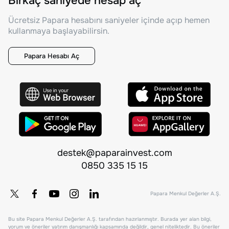
Birkaç saniyede hesap aç
Ücretsiz Papara hesabını saniyeler içinde açıp hemen
kullanmaya başlayabilirsin.
Papara Hesabı Aç
destek@paparainvest.com
0850 335 15 15
Papara Menkul Değerler A.Ş.
Bu site Papara Menkul Değerler A.Ş. tarafından hazırlanmıştır. Burada yer alan bilgi,
yorum ve öneriler yatırım danışmanlığı kapsamında değildir, genel niteliktedir. Bu öneriler