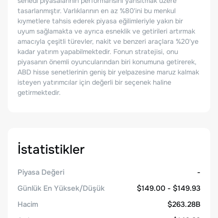
senedi piyasalarının performansını yansıtmak üzere
tasarlanmıştır. Varlıklarının en az %80'ini bu menkul
kıymetlere tahsis ederek piyasa eğilimleriyle yakın bir
uyum sağlamakta ve ayrıca esneklik ve getirileri artırmak
amacıyla çeşitli türevler, nakit ve benzeri araçlara %20'ye
kadar yatırım yapabilmektedir. Fonun stratejisi, onu
piyasanın önemli oyuncularından biri konumuna getirerek,
ABD hisse senetlerinin geniş bir yelpazesine maruz kalmak
isteyen yatırımcılar için değerli bir seçenek haline
getirmektedir.
İstatistikler
Piyasa Değeri
-
Günlük En Yüksek/Düşük
$149.00 - $149.93
Hacim
$263.28B