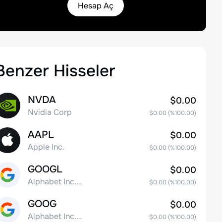
Hesap Aç
Benzer Hisseler
NVDA
$0.00
Nvidia Corp
$0.00
(%
100.00
)
AAPL
$0.00
Apple Inc.
$0.00
(%
100.00
)
GOOGL
$0.00
Alphabet Inc. Class A Common Stock
$0.00
(%
100.00
)
GOOG
$0.00
Alphabet Inc. Class C Capital Stock
$0.00
(%
100.00
)