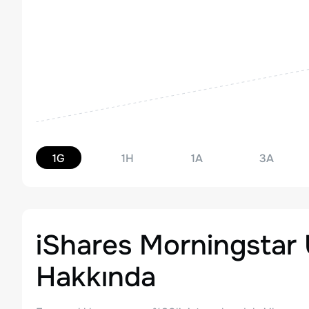
1G
1H
1A
3A
iShares Morningstar 
Hakkında