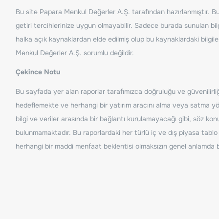
Bu site Papara Menkul Değerler A.Ş. tarafından hazırlanmıştır. Bur
getiri tercihlerinize uygun olmayabilir. Sadece burada sunulan bilg
halka açık kaynaklardan elde edilmiş olup bu kaynaklardaki bilgil
Menkul Değerler A.Ş. sorumlu değildir.
Çekince Notu
Bu sayfada yer alan raporlar tarafımızca doğruluğu ve güvenilirliği
hedeflemekte ve herhangi bir yatırım aracını alma veya satma yönü
bilgi ve veriler arasında bir bağlantı kurulamayacağı gibi, söz ko
bulunmamaktadır. Bu raporlardaki her türlü iç ve dış piyasa tablo 
herhangi bir maddi menfaat beklentisi olmaksızın genel anlamda bil