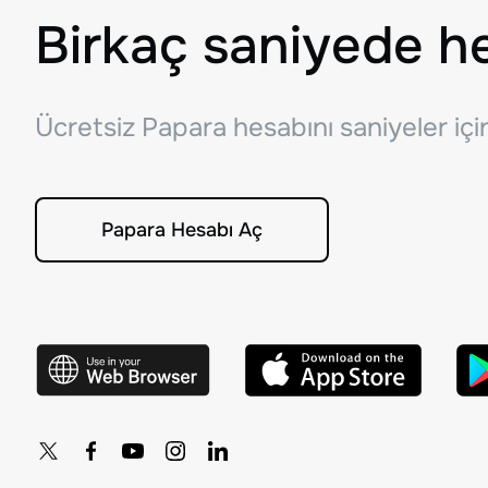
Birkaç saniyede h
Ücretsiz Papara hesabını saniyeler iç
Papara Hesabı Aç