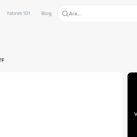
Yatırım 101
Blog
TF
v