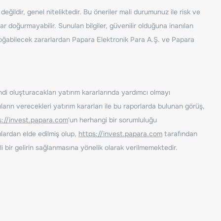
ğildir, genel niteliktedir. Bu öneriler mali durumunuz ile risk ve
ar doğurmayabilir. Sunulan bilgiler, güvenilir olduğuna inanılan
n doğabilecek zararlardan Papara Elektronik Para A.Ş. ve Papara
ndi oluşturacakları yatırım kararlarında yardımcı olmayı
rın verecekleri yatırım kararları ile bu raporlarda bulunan görüş,
s://invest.papara.com
'un herhangi bir sorumluluğu
lardan elde edilmiş olup,
https://invest.papara.com
tarafından
i bir gelirin sağlanmasına yönelik olarak verilmemektedir.