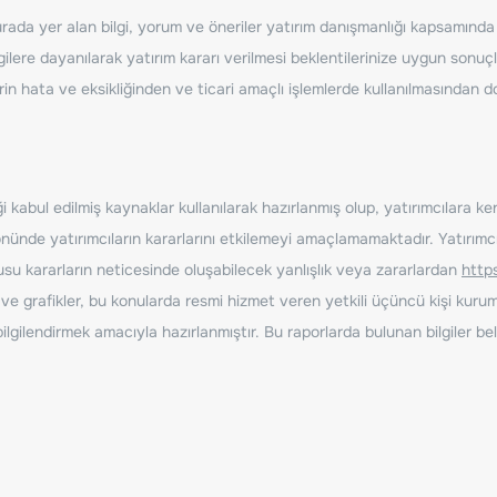
ada yer alan bilgi, yorum ve öneriler yatırım danışmanlığı kapsamında de
ilere dayanılarak yatırım kararı verilmesi beklentilerinize uygun sonuçl
erin hata ve eksikliğinden ve ticari amaçlı işlemlerde kullanılmasında
 kabul edilmiş kaynaklar kullanılarak hazırlanmış olup, yatırımcılara ke
nde yatırımcıların kararlarını etkilemeyi amaçlamamaktadır. Yatırımcıla
nusu kararların neticesinde oluşabilecek yanlışlık veya zararlardan
http
ve grafikler, bu konularda resmi hizmet veren yetkili üçüncü kişi kurum
gilendirmek amacıyla hazırlanmıştır. Bu raporlarda bulunan bilgiler bell