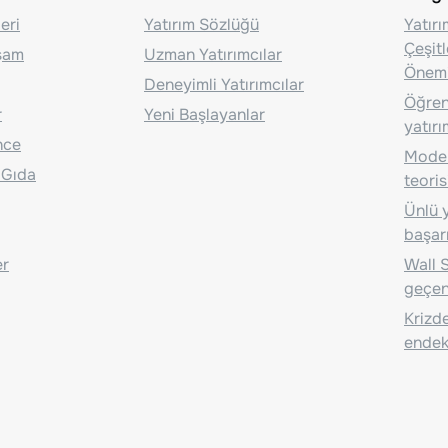
eri
Yatırım Sözlüğü
Yatır
Çeşit
aşam
Uzman Yatırımcılar
Önem
Deneyimli Yatırımcılar
Öğrenc
r
Yeni Başlayanlar
yatırı
nce
Moder
 Gıda
teoris
Ünlü y
başarı
er
Wall S
geçen
Krizde
endeks