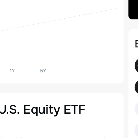
1Y
5Y
U.S. Equity ETF