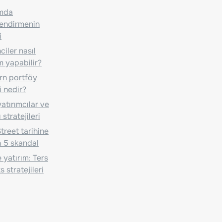
ımda
lendirmenin
i
iler nasıl
m yapabilir?
n portföy
i nedir?
atırımcılar ve
 stratejileri
treet tarihine
 5 skandal
 yatırım: Ters
 stratejileri