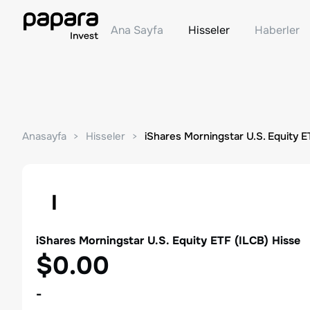
Ana Sayfa
Hisseler
Haberler
Anasayfa
Hisseler
iShares Morningstar U.S. Equity E
I
iShares Morningstar U.S. Equity ETF
(
ILCB
) Hisse
$0.00
-