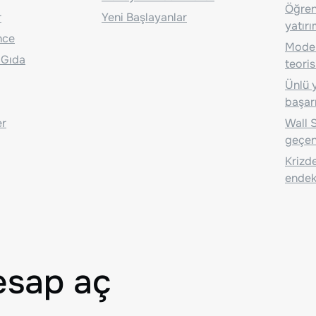
Öğrenc
r
Yeni Başlayanlar
yatırı
nce
Moder
 Gıda
teoris
Ünlü y
başarı
er
Wall S
geçen
Krizde
endeks
esap aç