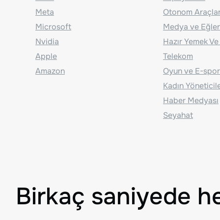
Meta
Otonom Araçla
Microsoft
Medya ve Eğle
Nvidia
Hazır Yemek Ve
Apple
Telekom
Amazon
Oyun ve E-spor
Kadın Yöneticil
Haber Medyası
Seyahat
Birkaç saniyede h