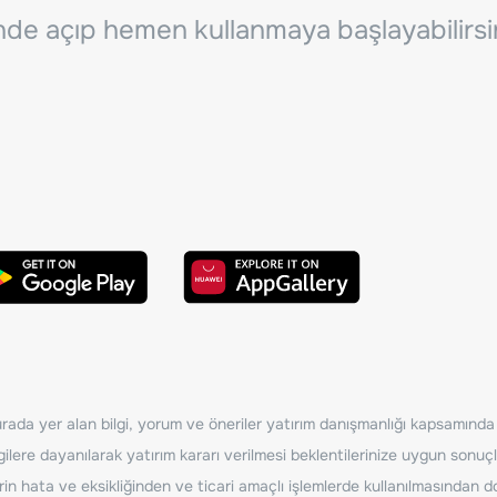
inde açıp hemen kullanmaya başlayabilirsi
ada yer alan bilgi, yorum ve öneriler yatırım danışmanlığı kapsamında de
ilere dayanılarak yatırım kararı verilmesi beklentilerinize uygun sonuçl
erin hata ve eksikliğinden ve ticari amaçlı işlemlerde kullanılmasında