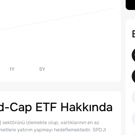
1Y
5Y
id-Cap ETF
Hakkında
 sektörünü izlemekte olup, varlıklarının en az
ymetlere yatırım yapmayı hedeflemektedir. SPDJI