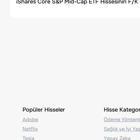
iShares Core S&P Mid-Cap ETF Hissesinin F/K 
Popüler Hisseler
Hisse Kategori
Adobe
Ödeme Yönteml
Netflix
Sağlık ve İyi Y
Tesla
Yapay Zeka