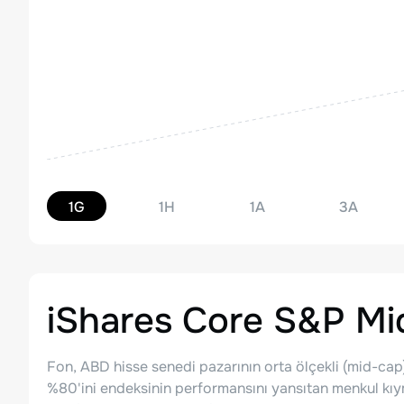
1G
1H
1A
3A
iShares Core S&P M
Fon, ABD hisse senedi pazarının orta ölçekli (mid-cap)
%80'ini endeksinin performansını yansıtan menkul kı