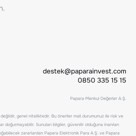
n.
destek@paparainvest.com
0850 335 15 15
Papara Menkul Değerler A.Ş.
ğildir, genel niteliktedir. Bu öneriler mali durumunuz ile risk ve
ar doğurmayabilir. Sunulan bilgiler, güvenilir olduğuna inanılan
n doğabilecek zararlardan Papara Elektronik Para A.Ş. ve Papara