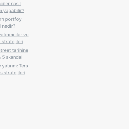
iler nasıl
m yapabilir?
n portföy
i nedir?
atırımcılar ve
 stratejileri
treet tarihine
 5 skandal
 yatırım: Ters
 stratejileri