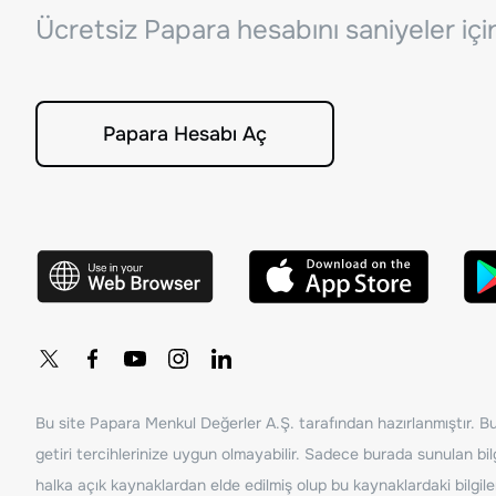
Ücretsiz Papara hesabını saniyeler iç
Papara Hesabı Aç
Bu site Papara Menkul Değerler A.Ş. tarafından hazırlanmıştır. Bur
getiri tercihlerinize uygun olmayabilir. Sadece burada sunulan bilg
halka açık kaynaklardan elde edilmiş olup bu kaynaklardaki bilgil