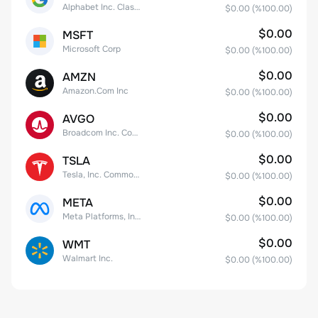
Alphabet Inc. Class C Capital Stock
$0.00
(%
100.00
)
$0.00
MSFT
Microsoft Corp
$0.00
(%
100.00
)
$0.00
AMZN
Amazon.Com Inc
$0.00
(%
100.00
)
$0.00
AVGO
Broadcom Inc. Common Stock
$0.00
(%
100.00
)
$0.00
TSLA
Tesla, Inc. Common Stock
$0.00
(%
100.00
)
$0.00
META
Meta Platforms, Inc. Class A Common Stock
$0.00
(%
100.00
)
$0.00
WMT
Walmart Inc.
$0.00
(%
100.00
)