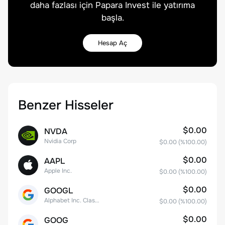
daha fazlası için Papara Invest ile yatırıma
başla.
Hesap Aç
Benzer Hisseler
$0.00
NVDA
Nvidia Corp
$0.00
(%
100.00
)
$0.00
AAPL
Apple Inc.
$0.00
(%
100.00
)
$0.00
GOOGL
Alphabet Inc. Class A Common Stock
$0.00
(%
100.00
)
$0.00
GOOG