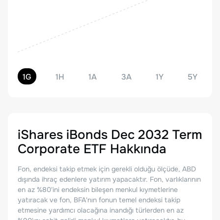
1G
1H
1A
3A
1Y
5Y
iShares iBonds Dec 2032 Term
Corporate ETF
Hakkında
Fon, endeksi takip etmek için gerekli olduğu ölçüde, ABD
dışında ihraç edenlere yatırım yapacaktır. Fon, varlıklarının
en az %80'ini endeksin bileşen menkul kıymetlerine
yatıracak ve fon, BFA'nın fonun temel endeksi takip
etmesine yardımcı olacağına inandığı türlerden en az