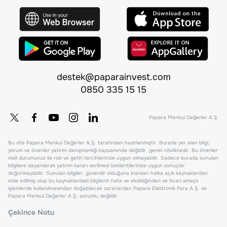
destek@paparainvest.com
0850 335 15 15
Papara Menkul Değerler A.Ş.
Bu site Papara Menkul Değerler A.Ş. tarafından hazırlanmıştır. Burada yer alan bilgi,
yorum ve öneriler yatırım danışmanlığı kapsamında değildir, genel niteliktedir. Bu öneriler
mali durumunuz ile risk ve getiri tercihlerinize uygun olmayabilir. Sadece burada sunulan
bilgilere dayanılarak yatırım kararı verilmesi beklentilerinize uygun sonuçlar
doğurmayabilir. Sunulan bilgiler, güvenilir olduğuna inanılan halka açık kaynaklardan
elde edilmiş olup bu kaynaklardaki bilgilerin hata ve eksikliğinden ve ticari amaçlı
işlemlerde kullanılmasından doğabilecek zararlardan Papara Elektronik Para A.Ş. ve
Papara Menkul Değerler A.Ş. sorumlu değildir.
Çekince Notu