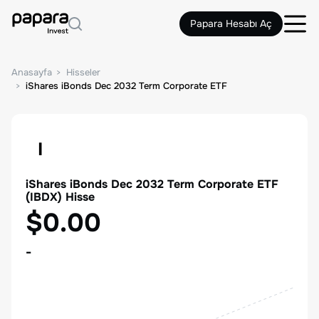
Papara Hesabı Aç
Anasayfa
Hisseler
iShares iBonds Dec 2032 Term Corporate ETF
I
iShares iBonds Dec 2032 Term Corporate ETF
(
IBDX
) Hisse
$0.00
-