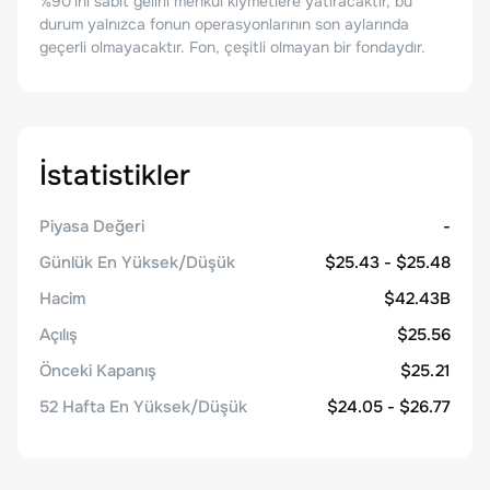
%90'ını sabit gelirli menkul kıymetlere yatıracaktır, bu
durum yalnızca fonun operasyonlarının son aylarında
geçerli olmayacaktır. Fon, çeşitli olmayan bir fondaydır.
İstatistikler
Piyasa Değeri
-
Günlük En Yüksek/Düşük
$25.43 - $25.48
Hacim
$42.43B
Açılış
$25.56
Önceki Kapanış
$25.21
52 Hafta En Yüksek/Düşük
$24.05 - $26.77