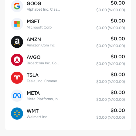
$0.00
GOOG
Alphabet Inc. Class C Capital Stock
$0.00
(%
100.00
)
$0.00
MSFT
Microsoft Corp
$0.00
(%
100.00
)
$0.00
AMZN
Amazon.Com Inc
$0.00
(%
100.00
)
$0.00
AVGO
Broadcom Inc. Common Stock
$0.00
(%
100.00
)
$0.00
TSLA
Tesla, Inc. Common Stock
$0.00
(%
100.00
)
$0.00
META
Meta Platforms, Inc. Class A Common Stock
$0.00
(%
100.00
)
$0.00
WMT
Walmart Inc.
$0.00
(%
100.00
)