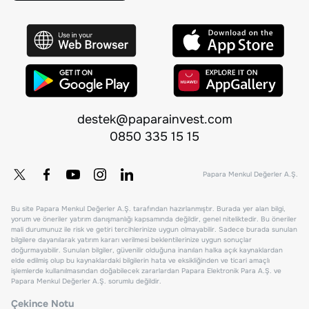
destek@paparainvest.com
0850 335 15 15
Papara Menkul Değerler A.Ş.
Bu site Papara Menkul Değerler A.Ş. tarafından hazırlanmıştır. Burada yer alan bilgi,
yorum ve öneriler yatırım danışmanlığı kapsamında değildir, genel niteliktedir. Bu öneriler
mali durumunuz ile risk ve getiri tercihlerinize uygun olmayabilir. Sadece burada sunulan
bilgilere dayanılarak yatırım kararı verilmesi beklentilerinize uygun sonuçlar
doğurmayabilir. Sunulan bilgiler, güvenilir olduğuna inanılan halka açık kaynaklardan
elde edilmiş olup bu kaynaklardaki bilgilerin hata ve eksikliğinden ve ticari amaçlı
işlemlerde kullanılmasından doğabilecek zararlardan Papara Elektronik Para A.Ş. ve
Papara Menkul Değerler A.Ş. sorumlu değildir.
Çekince Notu