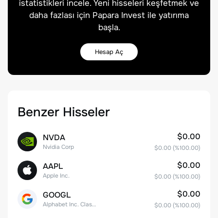
istatistikleri incele. Yeni hisseleri keşfetmek ve
daha fazlası için Papara Invest ile yatırıma
başla.
Hesap Aç
Benzer Hisseler
$0.00
NVDA
Nvidia Corp
$0.00
(%
100.00
)
$0.00
AAPL
Apple Inc.
$0.00
(%
100.00
)
$0.00
GOOGL
Alphabet Inc. Class A Common Stock
$0.00
(%
100.00
)