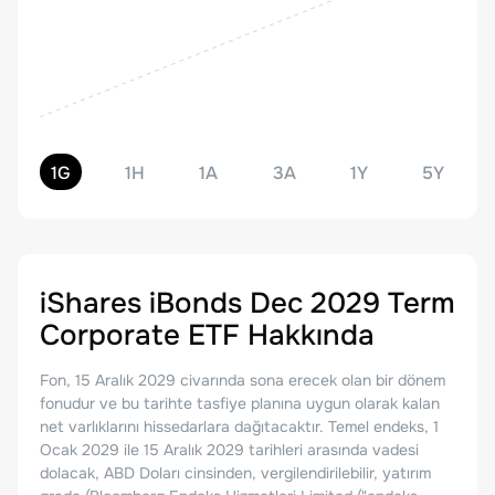
1G
1H
1A
3A
1Y
5Y
iShares iBonds Dec 2029 Term
Corporate ETF
Hakkında
Fon, 15 Aralık 2029 civarında sona erecek olan bir dönem
fonudur ve bu tarihte tasfiye planına uygun olarak kalan
net varlıklarını hissedarlara dağıtacaktır. Temel endeks, 1
Ocak 2029 ile 15 Aralık 2029 tarihleri arasında vadesi
dolacak, ABD Doları cinsinden, vergilendirilebilir, yatırım