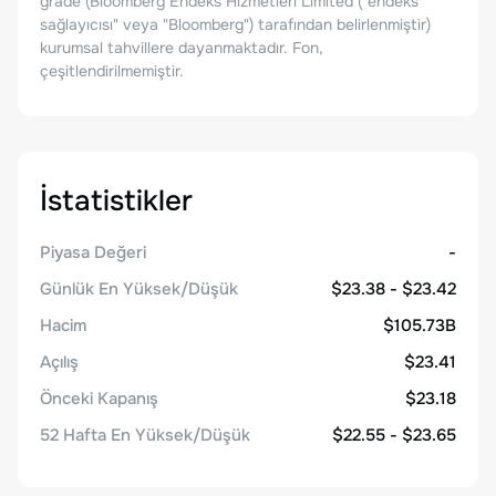
grade (Bloomberg Endeks Hizmetleri Limited ("endeks
sağlayıcısı" veya "Bloomberg") tarafından belirlenmiştir)
kurumsal tahvillere dayanmaktadır. Fon,
çeşitlendirilmemiştir.
İstatistikler
Piyasa Değeri
-
Günlük En Yüksek/Düşük
$23.38 - $23.42
Hacim
$105.73B
Açılış
$23.41
Önceki Kapanış
$23.18
52 Hafta En Yüksek/Düşük
$22.55 - $23.65