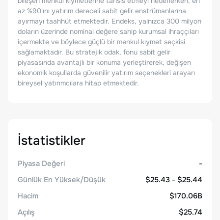
bileşen menkul kıymetlerine tahsis etmeyi hedeflerken, en
az %90'ını yatırım dereceli sabit gelir enstrümanlarına
ayırmayı taahhüt etmektedir. Endeks, yalnızca 300 milyon
doların üzerinde nominal değere sahip kurumsal ihraççıları
içermekte ve böylece güçlü bir menkul kıymet seçkisi
sağlamaktadır. Bu stratejik odak, fonu sabit gelir
piyasasında avantajlı bir konuma yerleştirerek, değişen
ekonomik koşullarda güvenilir yatırım seçenekleri arayan
bireysel yatırımcılara hitap etmektedir.
İstatistikler
Piyasa Değeri
-
Günlük En Yüksek/Düşük
$25.43 - $25.44
Hacim
$170.06B
Açılış
$25.74