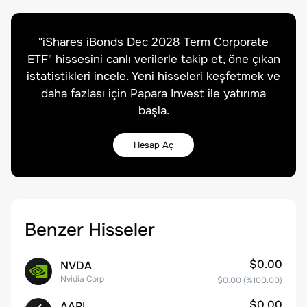
"
iShares iBonds Dec 2028 Term Corporate
ETF
" hissesini canlı verilerle takip et, öne çıkan
istatistikleri incele. Yeni hisseleri keşfetmek ve
daha fazlası için Papara Invest ile yatırıma
başla.
Hesap Aç
Benzer Hisseler
$0.00
NVDA
Nvidia Corp
$0.00
(%
100.00
)
$0.00
AAPL