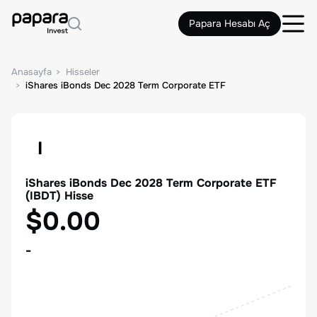
Papara Hesabı Aç
Anasayfa
Hisseler
iShares iBonds Dec 2028 Term Corporate ETF
I
iShares iBonds Dec 2028 Term Corporate ETF
(
IBDT
) Hisse
$0.00
-