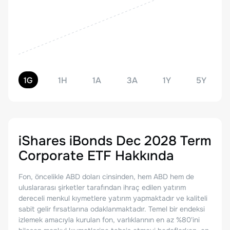
1G
1H
1A
3A
1Y
5Y
iShares iBonds Dec 2028 Term
Corporate ETF
Hakkında
Fon, öncelikle ABD doları cinsinden, hem ABD hem de
uluslararası şirketler tarafından ihraç edilen yatırım
dereceli menkul kıymetlere yatırım yapmaktadır ve kaliteli
sabit gelir fırsatlarına odaklanmaktadır. Temel bir endeksi
izlemek amacıyla kurulan fon, varlıklarının en az %80'ini