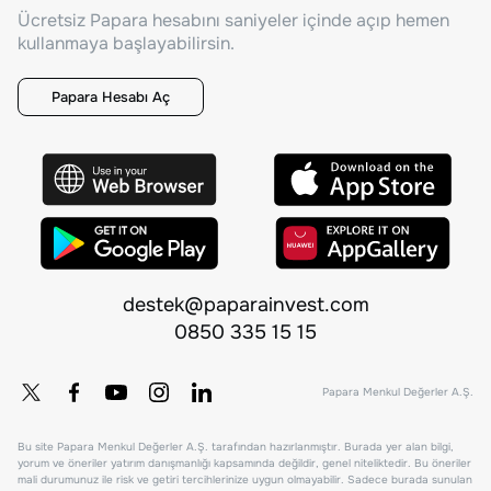
Ücretsiz Papara hesabını saniyeler içinde açıp hemen
kullanmaya başlayabilirsin.
Papara Hesabı Aç
destek@paparainvest.com
0850 335 15 15
Papara Menkul Değerler A.Ş.
Bu site Papara Menkul Değerler A.Ş. tarafından hazırlanmıştır. Burada yer alan bilgi,
yorum ve öneriler yatırım danışmanlığı kapsamında değildir, genel niteliktedir. Bu öneriler
mali durumunuz ile risk ve getiri tercihlerinize uygun olmayabilir. Sadece burada sunulan