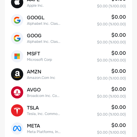
Apple Inc.
$0.00
(%
100.00
)
$0.00
GOOGL
Alphabet Inc. Class A Common Stock
$0.00
(%
100.00
)
$0.00
GOOG
Alphabet Inc. Class C Capital Stock
$0.00
(%
100.00
)
$0.00
MSFT
Microsoft Corp
$0.00
(%
100.00
)
$0.00
AMZN
Amazon.Com Inc
$0.00
(%
100.00
)
$0.00
AVGO
Broadcom Inc. Common Stock
$0.00
(%
100.00
)
$0.00
TSLA
Tesla, Inc. Common Stock
$0.00
(%
100.00
)
$0.00
META
Meta Platforms, Inc. Class A Common Stock
$0.00
(%
100.00
)