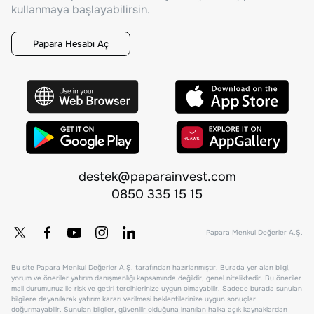
kullanmaya başlayabilirsin.
Papara Hesabı Aç
destek@paparainvest.com
0850 335 15 15
Papara Menkul Değerler A.Ş.
Bu site Papara Menkul Değerler A.Ş. tarafından hazırlanmıştır. Burada yer alan bilgi,
yorum ve öneriler yatırım danışmanlığı kapsamında değildir, genel niteliktedir. Bu öneriler
mali durumunuz ile risk ve getiri tercihlerinize uygun olmayabilir. Sadece burada sunulan
bilgilere dayanılarak yatırım kararı verilmesi beklentilerinize uygun sonuçlar
doğurmayabilir. Sunulan bilgiler, güvenilir olduğuna inanılan halka açık kaynaklardan