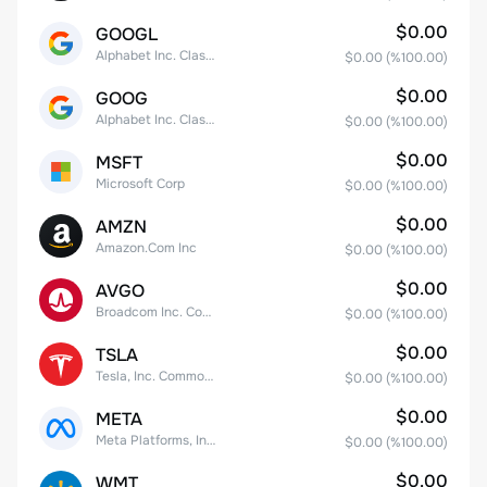
$0.00
GOOGL
Alphabet Inc. Class A Common Stock
$0.00
(%
100.00
)
$0.00
GOOG
Alphabet Inc. Class C Capital Stock
$0.00
(%
100.00
)
$0.00
MSFT
Microsoft Corp
$0.00
(%
100.00
)
$0.00
AMZN
Amazon.Com Inc
$0.00
(%
100.00
)
$0.00
AVGO
Broadcom Inc. Common Stock
$0.00
(%
100.00
)
$0.00
TSLA
Tesla, Inc. Common Stock
$0.00
(%
100.00
)
$0.00
META
Meta Platforms, Inc. Class A Common Stock
$0.00
(%
100.00
)
$0.00
WMT