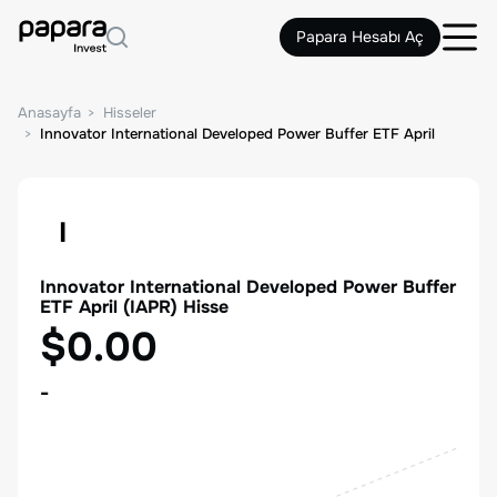
Papara Hesabı Aç
Anasayfa
Hisseler
Innovator International Developed Power Buffer ETF April
I
Innovator International Developed Power Buffer
ETF April
(
IAPR
) Hisse
$0.00
-