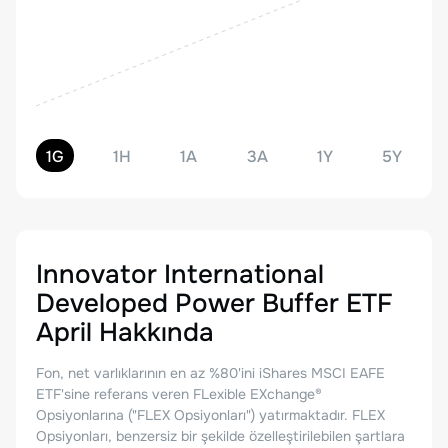
1G
1H
1A
3A
1Y
5Y
Innovator International
Developed Power Buffer ETF
April
Hakkında
Fon, net varlıklarının en az %80'ini iShares MSCI EAFE
ETF'sine referans veren FLexible EXchange®
Opsiyonlarına ("FLEX Opsiyonları") yatırmaktadır. FLEX
Opsiyonları, benzersiz bir şekilde özelleştirilebilen şartlara