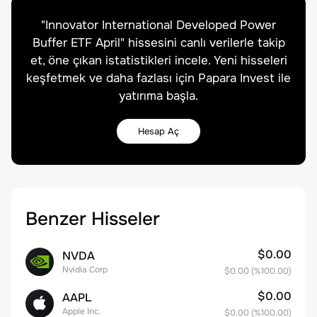
"
Innovator International Developed Power
Buffer ETF April
" hissesini canlı verilerle takip
et, öne çıkan istatistikleri incele. Yeni hisseleri
keşfetmek ve daha fazlası için Papara Invest ile
yatırıma başla.
Hesap Aç
Benzer Hisseler
$0.00
NVDA
Nvidia Corp
$0.00
(%
100.00
)
$0.00
AAPL
Apple Inc.
$0.00
(%
100.00
)