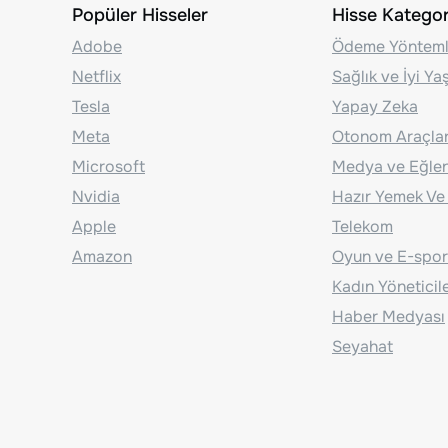
Popüler Hisseler
Hisse Kategori
Adobe
Ödeme Yönteml
Netflix
Sağlık ve İyi Y
Tesla
Yapay Zeka
Meta
Otonom Araçla
Microsoft
Medya ve Eğle
Nvidia
Hazır Yemek Ve
Apple
Telekom
Amazon
Oyun ve E-spor
Kadın Yöneticil
Haber Medyası
Seyahat