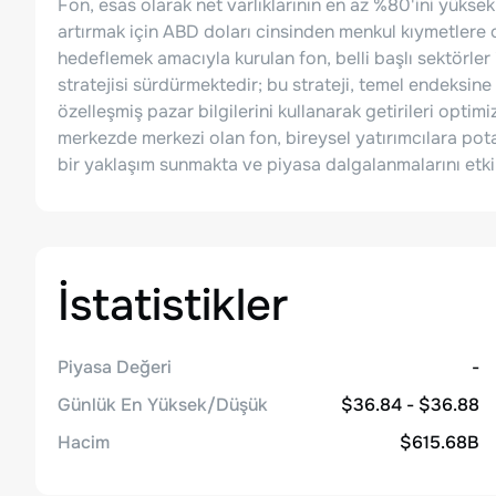
Fon, esas olarak net varlıklarının en az %80'ini yüksek 
artırmak için ABD doları cinsinden menkul kıymetlere od
hedeflemek amacıyla kurulan fon, belli başlı sektörler 
stratejisi sürdürmektedir; bu strateji, temel endeksin
özelleşmiş pazar bilgilerini kullanarak getirileri optimi
merkezde merkezi olan fon, bireysel yatırımcılara pota
bir yaklaşım sunmakta ve piyasa dalgalanmalarını etkil
İstatistikler
Piyasa Değeri
-
Günlük En Yüksek/Düşük
$36.84 - $36.88
Hacim
$615.68B