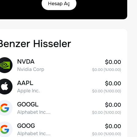
Hesap Aç
Benzer Hisseler
NVDA
$0.00
Nvidia Corp
$0.00
(%
100.00
)
AAPL
$0.00
Apple Inc.
$0.00
(%
100.00
)
GOOGL
$0.00
Alphabet Inc. Class A Common Stock
$0.00
(%
100.00
)
GOOG
$0.00
Alphabet Inc. Class C Capital Stock
$0.00
(%
100.00
)