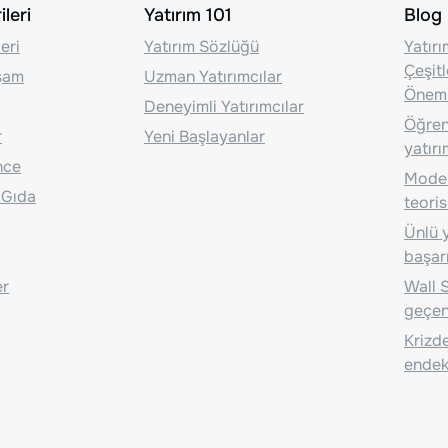
leri
Yatırım 101
Blog
eri
Yatırım Sözlüğü
Yatır
Çeşit
aşam
Uzman Yatırımcılar
Önem
Deneyimli Yatırımcılar
Öğrenc
r
Yeni Başlayanlar
yatırı
nce
Moder
 Gıda
teoris
Ünlü y
başarı
er
Wall S
geçen
Krizde
endeks