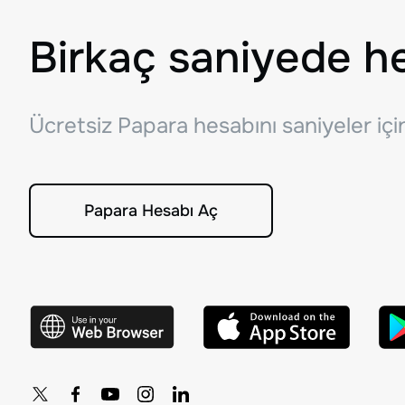
Birkaç saniyede h
Ücretsiz Papara hesabını saniyeler iç
Papara Hesabı Aç