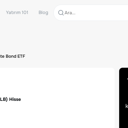
Yatırım 101
Blog
ate Bond ETF
LB
) Hisse
k