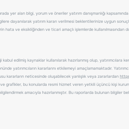
ada yer alan bilgi, yorum ve öneriler yatırım danışmanlığı kapsamında de
ilere dayanılarak yatırım kararı verilmesi beklentilerinize uygun sonuçl
erin hata ve eksikliğinden ve ticari amaçlı işlemlerde kullanılmasında
 kabul edilmiş kaynaklar kullanılarak hazırlanmış olup, yatırımcılara ke
nde yatırımcıların kararlarını etkilemeyi amaçlamamaktadır. Yatırımcıla
nusu kararların neticesinde oluşabilecek yanlışlık veya zararlardan
http
ve grafikler, bu konularda resmi hizmet veren yetkili üçüncü kişi kurum
gilendirmek amacıyla hazırlanmıştır. Bu raporlarda bulunan bilgiler bell