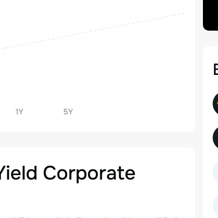
1Y
5Y
Yield Corporate