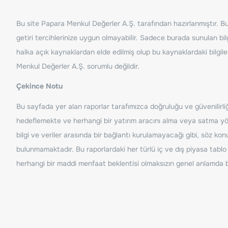
Bu site Papara Menkul Değerler A.Ş. tarafından hazırlanmıştır. Bur
getiri tercihlerinize uygun olmayabilir. Sadece burada sunulan bilg
halka açık kaynaklardan elde edilmiş olup bu kaynaklardaki bilgil
Menkul Değerler A.Ş. sorumlu değildir.
Çekince Notu
Bu sayfada yer alan raporlar tarafımızca doğruluğu ve güvenilirliği
hedeflemekte ve herhangi bir yatırım aracını alma veya satma yönü
bilgi ve veriler arasında bir bağlantı kurulamayacağı gibi, söz ko
bulunmamaktadır. Bu raporlardaki her türlü iç ve dış piyasa tablo 
herhangi bir maddi menfaat beklentisi olmaksızın genel anlamda bil