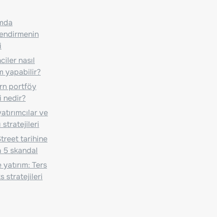
ımda
lendirmenin
i
iler nasıl
m yapabilir?
n portföy
i nedir?
atırımcılar ve
 stratejileri
treet tarihine
 5 skandal
 yatırım: Ters
 stratejileri