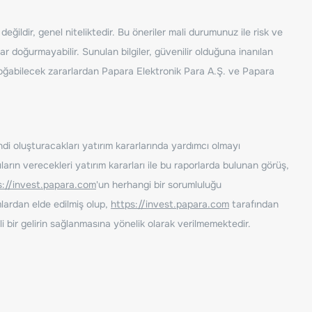
ğildir, genel niteliktedir. Bu öneriler mali durumunuz ile risk ve
ar doğurmayabilir. Sunulan bilgiler, güvenilir olduğuna inanılan
n doğabilecek zararlardan Papara Elektronik Para A.Ş. ve Papara
ndi oluşturacakları yatırım kararlarında yardımcı olmayı
rın verecekleri yatırım kararları ile bu raporlarda bulunan görüş,
s://invest.papara.com
'un herhangi bir sorumluluğu
lardan elde edilmiş olup,
https://invest.papara.com
tarafından
i bir gelirin sağlanmasına yönelik olarak verilmemektedir.