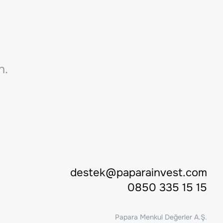
n.
destek@paparainvest.com
0850 335 15 15
Papara Menkul Değerler A.Ş.