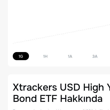
1G
1H
1A
3A
Xtrackers USD High 
Bond ETF
Hakkında