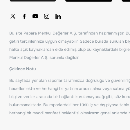
Bu site Papara Menkul Değerler A.Ş. tarafından hazırlanmıştır. Bur
getiri tercihlerinize uygun olmayabilir. Sadece burada sunulan bilg
halka açık kaynaklardan elde edilmiş olup bu kaynaklardaki bilgil
Menkul Değerler A.Ş. sorumlu değildir.
Çekince Notu
Bu sayfada yer alan raporlar tarafımızca doğruluğu ve güvenilirliği
hedeflemekte ve herhangi bir yatırım aracını alma veya satma yönü
bilgi ve veriler arasında bir bağlantı kurulamayacağı gibi, söz ko
bulunmamaktadır. Bu raporlardaki her türlü iç ve dış piyasa tablo 
herhangi bir maddi menfaat beklentisi olmaksızın genel anlamda bil