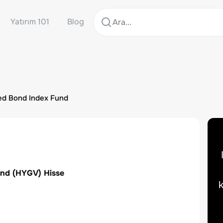
Yatırım 101
Blog
red Bond Index Fund
und
(
HYGV
) Hisse
k