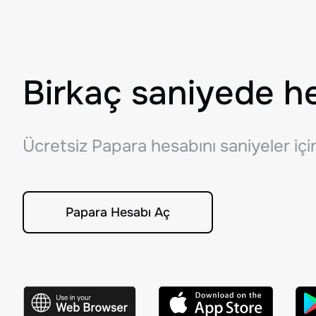
Birkaç saniyede h
Ücretsiz Papara hesabını saniyeler iç
Papara Hesabı Aç