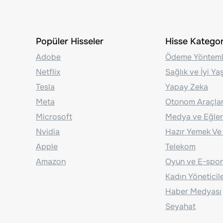
Popüler Hisseler
Hisse Kategori
Adobe
Ödeme Yönteml
Netflix
Sağlık ve İyi Y
Tesla
Yapay Zeka
Meta
Otonom Araçla
Microsoft
Medya ve Eğle
Nvidia
Hazır Yemek Ve
Apple
Telekom
Amazon
Oyun ve E-spor
Kadın Yöneticil
Haber Medyası
Seyahat