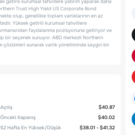
ek getirili kurumsal tahvillere yatırım yaparak daha
orthern Trust High Yield US Corporate Bond
ekte olup, genellikle toplam varlıklarının en az
dir. Yüksek getirili kurumsal tahvillere
formansından faydalanma pozisyonuna getiriyor ve
cazip bir seçenek sunuyor. ABD merkezli Northern
rım çözümleri sunarak varlık yönetiminde saygın bir
Açılış
$40.87
Önceki Kapanış
$40.02
52 Hafta En Yüksek/Düşük
$38.01 - $41.32