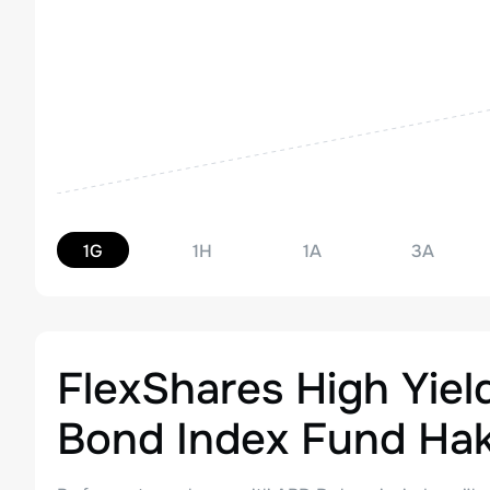
1G
1H
1A
3A
FlexShares High Yiel
Bond Index Fund
Hak