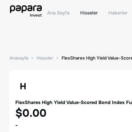
Ana Sayfa
Hisseler
Haberler
Anasayfa
Hisseler
FlexShares High Yield Value-Sco
H
FlexShares High Yield Value-Scored Bond Index F
$0.00
-