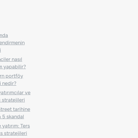
ımda
lendirmenin
i
iler nasıl
m yapabilir?
n portföy
i nedir?
atırımcılar ve
 stratejileri
treet tarihine
 5 skandal
 yatırım: Ters
 stratejileri