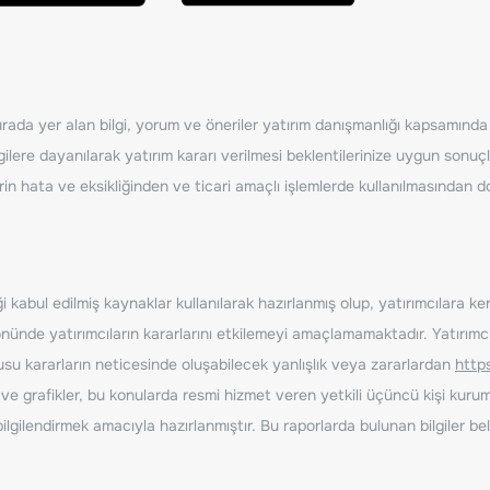
ada yer alan bilgi, yorum ve öneriler yatırım danışmanlığı kapsamında de
ilere dayanılarak yatırım kararı verilmesi beklentilerinize uygun sonuçl
erin hata ve eksikliğinden ve ticari amaçlı işlemlerde kullanılmasında
 kabul edilmiş kaynaklar kullanılarak hazırlanmış olup, yatırımcılara ke
nde yatırımcıların kararlarını etkilemeyi amaçlamamaktadır. Yatırımcıla
nusu kararların neticesinde oluşabilecek yanlışlık veya zararlardan
http
ve grafikler, bu konularda resmi hizmet veren yetkili üçüncü kişi kurum
gilendirmek amacıyla hazırlanmıştır. Bu raporlarda bulunan bilgiler bell