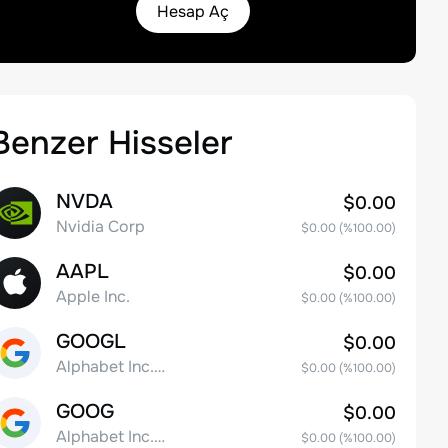
Hesap Aç
Benzer Hisseler
NVDA
$0.00
Nvidia Corp
$0.00
(%
100.00
)
AAPL
$0.00
Apple Inc.
$0.00
(%
100.00
)
GOOGL
$0.00
Alphabet Inc. Class A Common Stock
$0.00
(%
100.00
)
GOOG
$0.00
Alphabet Inc. Class C Capital Stock
$0.00
(%
100.00
)