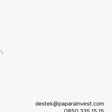
n.
destek@paparainvest.com
0850 335 15 15