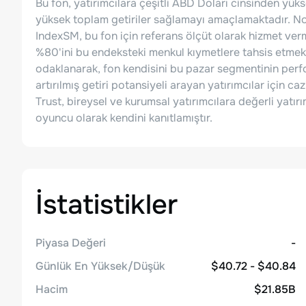
Bu fon, yatırımcılara çeşitli ABD Doları cinsinden yüks
yüksek toplam getiriler sağlamayı amaçlamaktadır. N
IndexSM, bu fon için referans ölçüt olarak hizmet verm
%80'ini bu endeksteki menkul kıymetlere tahsis etmekte
odaklanarak, fon kendisini bu pazar segmentinin per
artırılmış getiri potansiyeli arayan yatırımcılar için 
Trust, bireysel ve kurumsal yatırımcılara değerli yatı
oyuncu olarak kendini kanıtlamıştır.
İstatistikler
Piyasa Değeri
-
Günlük En Yüksek/Düşük
$40.72 - $40.84
Hacim
$21.85B