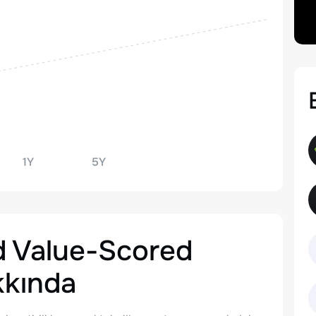
1Y
5Y
d Value-Scored
kında