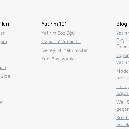
leri
Yatırım 101
Blog
eri
Yatırım Sözlüğü
Yatır
Çeşit
aşam
Uzman Yatırımcılar
Önem
Deneyimli Yatırımcılar
Öğrenc
r
Yeni Başlayanlar
yatırı
nce
Moder
 Gıda
teoris
Ünlü y
başarı
er
Wall S
geçen
Krizde
endeks