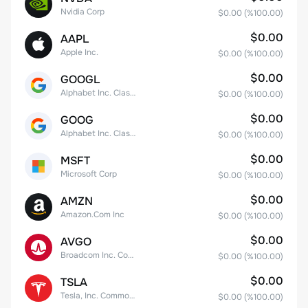
Nvidia Corp
$0.00
(%
100.00
)
$0.00
AAPL
Apple Inc.
$0.00
(%
100.00
)
$0.00
GOOGL
Alphabet Inc. Class A Common Stock
$0.00
(%
100.00
)
$0.00
GOOG
Alphabet Inc. Class C Capital Stock
$0.00
(%
100.00
)
$0.00
MSFT
Microsoft Corp
$0.00
(%
100.00
)
$0.00
AMZN
Amazon.Com Inc
$0.00
(%
100.00
)
$0.00
AVGO
Broadcom Inc. Common Stock
$0.00
(%
100.00
)
$0.00
TSLA
Tesla, Inc. Common Stock
$0.00
(%
100.00
)