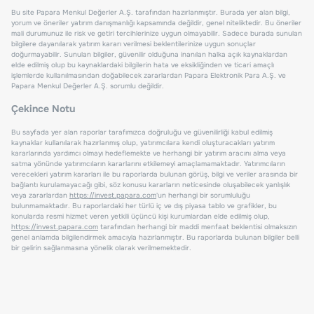
Bu site Papara Menkul Değerler A.Ş. tarafından hazırlanmıştır. Burada yer alan bilgi,
yorum ve öneriler yatırım danışmanlığı kapsamında değildir, genel niteliktedir. Bu öneriler
mali durumunuz ile risk ve getiri tercihlerinize uygun olmayabilir. Sadece burada sunulan
bilgilere dayanılarak yatırım kararı verilmesi beklentilerinize uygun sonuçlar
doğurmayabilir. Sunulan bilgiler, güvenilir olduğuna inanılan halka açık kaynaklardan
elde edilmiş olup bu kaynaklardaki bilgilerin hata ve eksikliğinden ve ticari amaçlı
işlemlerde kullanılmasından doğabilecek zararlardan Papara Elektronik Para A.Ş. ve
Papara Menkul Değerler A.Ş. sorumlu değildir.
Çekince Notu
Bu sayfada yer alan raporlar tarafımızca doğruluğu ve güvenilirliği kabul edilmiş
kaynaklar kullanılarak hazırlanmış olup, yatırımcılara kendi oluşturacakları yatırım
kararlarında yardımcı olmayı hedeflemekte ve herhangi bir yatırım aracını alma veya
satma yönünde yatırımcıların kararlarını etkilemeyi amaçlamamaktadır. Yatırımcıların
verecekleri yatırım kararları ile bu raporlarda bulunan görüş, bilgi ve veriler arasında bir
bağlantı kurulamayacağı gibi, söz konusu kararların neticesinde oluşabilecek yanlışlık
veya zararlardan
https://invest.papara.com
'un herhangi bir sorumluluğu
bulunmamaktadır. Bu raporlardaki her türlü iç ve dış piyasa tablo ve grafikler, bu
konularda resmi hizmet veren yetkili üçüncü kişi kurumlardan elde edilmiş olup,
https://invest.papara.com
tarafından herhangi bir maddi menfaat beklentisi olmaksızın
genel anlamda bilgilendirmek amacıyla hazırlanmıştır. Bu raporlarda bulunan bilgiler belli
bir gelirin sağlanmasına yönelik olarak verilmemektedir.