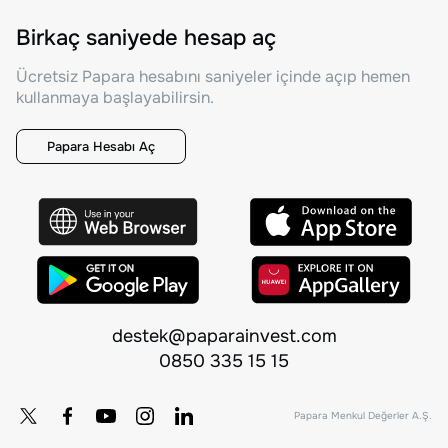
Birkaç saniyede hesap aç
Ücretsiz Papara hesabını saniyeler içinde açıp hemen
kullanmaya başlayabilirsin.
Papara Hesabı Aç
destek@paparainvest.com
0850 335 15 15
Papara Menkul Değerler A.Ş.