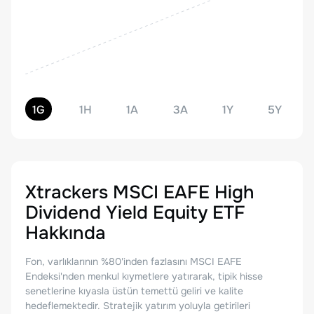
1G
1H
1A
3A
1Y
5Y
Xtrackers MSCI EAFE High
Dividend Yield Equity ETF
Hakkında
Fon, varlıklarının %80'inden fazlasını MSCI EAFE
Endeksi'nden menkul kıymetlere yatırarak, tipik hisse
senetlerine kıyasla üstün temettü geliri ve kalite
hedeflemektedir. Stratejik yatırım yoluyla getirileri