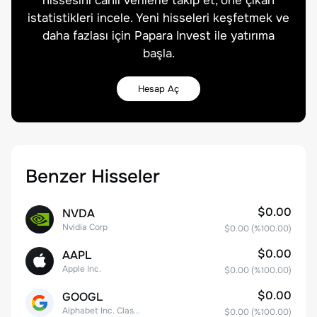
hissesini canlı verilerle takip et, öne çıkan
istatistikleri incele. Yeni hisseleri keşfetmek ve
daha fazlası için Papara Invest ile yatırıma
başla.
Hesap Aç
Benzer Hisseler
$0.00
NVDA
Nvidia Corp
$0.00
(%
100.00
)
$0.00
AAPL
Apple Inc.
$0.00
(%
100.00
)
$0.00
GOOGL
Alphabet Inc. Class A Common Stock
$0.00
(%
100.00
)