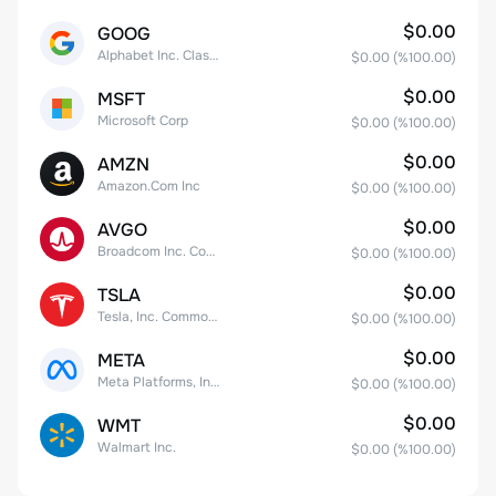
$0.00
GOOG
Alphabet Inc. Class C Capital Stock
$0.00
(%
100.00
)
$0.00
MSFT
Microsoft Corp
$0.00
(%
100.00
)
$0.00
AMZN
Amazon.Com Inc
$0.00
(%
100.00
)
$0.00
AVGO
Broadcom Inc. Common Stock
$0.00
(%
100.00
)
$0.00
TSLA
Tesla, Inc. Common Stock
$0.00
(%
100.00
)
$0.00
META
Meta Platforms, Inc. Class A Common Stock
$0.00
(%
100.00
)
$0.00
WMT
Walmart Inc.
$0.00
(%
100.00
)