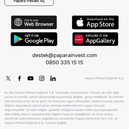
Papara Hesabı Aç
destek@paparainvest.com
0850 335 15 15
Papara Menkul Değerler A.Ş.
Bu site Papara Menkul Değerler A.Ş. tarafından hazırlanmıştır. Burada yer alan bilgi,
yorum ve öneriler yatırım danışmanlığı kapsamında değildir, genel niteliktedir. Bu öneriler
mali durumunuz ile risk ve getiri tercihlerinize uygun olmayabilir. Sadece burada sunulan
bilgilere dayanılarak yatırım kararı verilmesi beklentilerinize uygun sonuçlar
doğurmayabilir. Sunulan bilgiler, güvenilir olduğuna inanılan halka açık kaynaklardan
elde edilmiş olup bu kaynaklardaki bilgilerin hata ve eksikliğinden ve ticari amaçlı
işlemlerde kullanılmasından doğabilecek zararlardan Papara Elektronik Para A.Ş. ve
Papara Menkul Değerler A.Ş. sorumlu değildir.