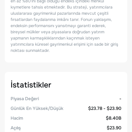
en az %80'ini bağlı olduğu endeks içindeki menkul
kıymetlere tahsis etmektedir. Bu strateji, yatırımcılara
uluslararası gayrimenkul pazarlarında mevcut çeşitli
fırsatlardan faydalanma imkânı tanır. Fonun yaklaşımı,
endeksin performansını yansıtmayı garanti ederek,
bireysel mülkler veya piyasalara doğrudan yatırım
yapmanın karmaşıklıklarından kaçınmak isteyen
yatırımcılara küresel gayrimenkul erişimi için sade bir giriş
noktası sunmaktadır.
İstatistikler
Piyasa Değeri
-
Günlük En Yüksek/Düşük
$23.78 - $23.90
Hacim
$8.40B
Açılış
$23.90