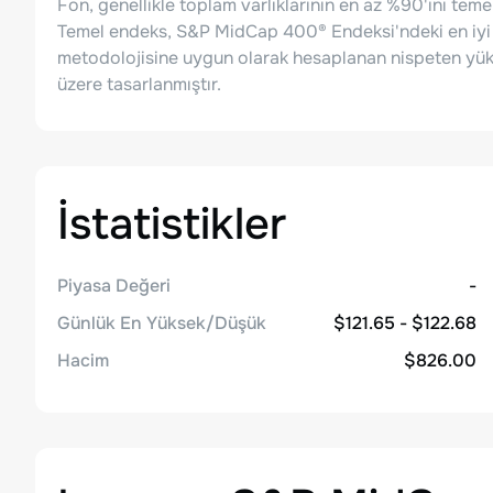
Fon, genellikle toplam varlıklarının en az %90'ını teme
Temel endeks, S&P MidCap 400® Endeksi'ndeki en iyi
metodolojisine uygun olarak hesaplanan nispeten yükse
üzere tasarlanmıştır.
İstatistikler
Piyasa Değeri
-
Günlük En Yüksek/Düşük
$121.65 - $122.68
Hacim
$826.00