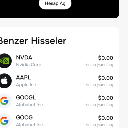
Hesap Aç
Benzer Hisseler
NVDA
$0.00
Nvidia Corp
$0.00
(%
100.00
)
AAPL
$0.00
Apple Inc.
$0.00
(%
100.00
)
GOOGL
$0.00
Alphabet Inc. Class A Common Stock
$0.00
(%
100.00
)
GOOG
$0.00
Alphabet Inc. Class C Capital Stock
$0.00
(%
100.00
)