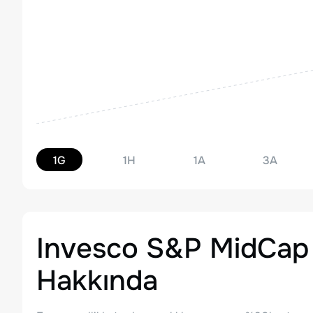
1G
1H
1A
3A
Invesco S&P MidCap
Hakkında