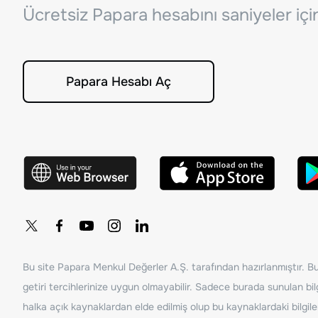
Ücretsiz Papara hesabını saniyeler iç
Papara Hesabı Aç
Bu site Papara Menkul Değerler A.Ş. tarafından hazırlanmıştır. Bur
getiri tercihlerinize uygun olmayabilir. Sadece burada sunulan bilg
halka açık kaynaklardan elde edilmiş olup bu kaynaklardaki bilgil