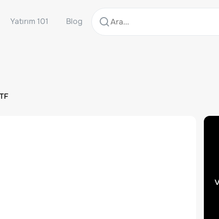
Yatırım 101
Blog
ETF
v