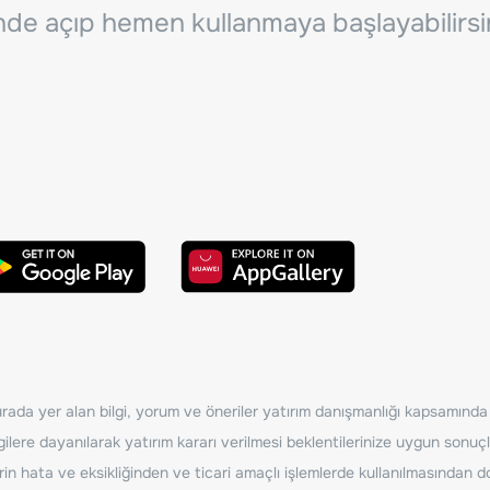
inde açıp hemen kullanmaya başlayabilirsi
ada yer alan bilgi, yorum ve öneriler yatırım danışmanlığı kapsamında de
ilere dayanılarak yatırım kararı verilmesi beklentilerinize uygun sonuçl
erin hata ve eksikliğinden ve ticari amaçlı işlemlerde kullanılmasında