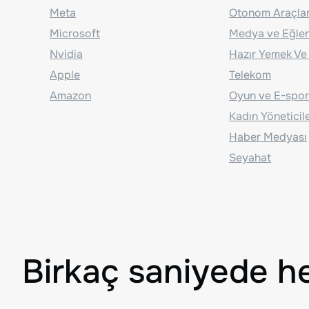
Meta
Otonom Araçla
Microsoft
Medya ve Eğle
Nvidia
Hazır Yemek Ve
Apple
Telekom
Amazon
Oyun ve E-spor
Kadın Yöneticil
Haber Medyası
Seyahat
Birkaç saniyede h