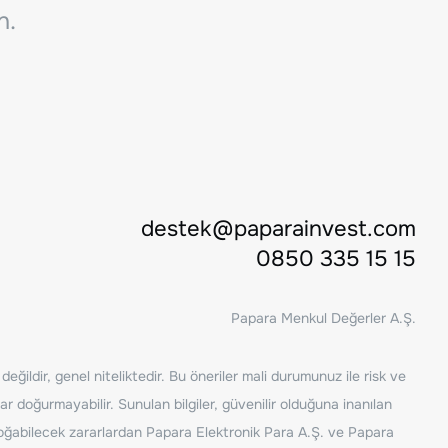
n.
destek@paparainvest.com
0850 335 15 15
Papara Menkul Değerler A.Ş.
ğildir, genel niteliktedir. Bu öneriler mali durumunuz ile risk ve
ar doğurmayabilir. Sunulan bilgiler, güvenilir olduğuna inanılan
n doğabilecek zararlardan Papara Elektronik Para A.Ş. ve Papara