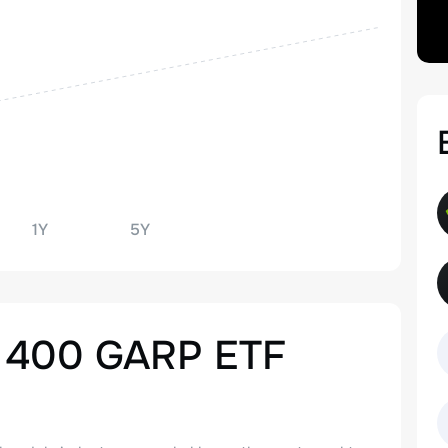
1Y
5Y
 400 GARP ETF