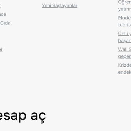
Öğrenc
r
Yeni Başlayanlar
yatırı
nce
Moder
 Gıda
teoris
Ünlü y
başarı
er
Wall S
geçen
Krizde
endeks
esap aç