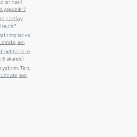
iler nasıl
m yapabilir?
n portföy
i nedir?
atırımcılar ve
 stratejileri
treet tarihine
 5 skandal
 yatırım: Ters
 stratejileri