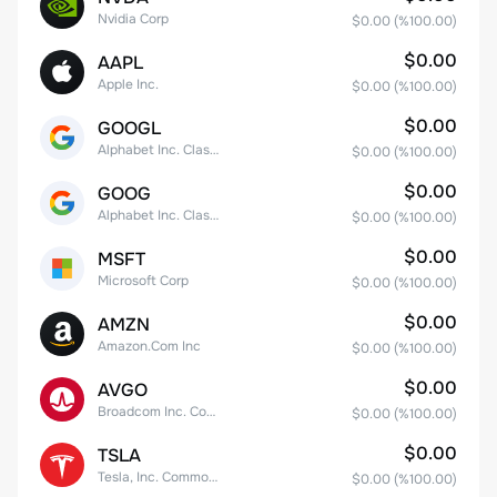
Nvidia Corp
$0.00
(%
100.00
)
$0.00
AAPL
Apple Inc.
$0.00
(%
100.00
)
$0.00
GOOGL
Alphabet Inc. Class A Common Stock
$0.00
(%
100.00
)
$0.00
GOOG
Alphabet Inc. Class C Capital Stock
$0.00
(%
100.00
)
$0.00
MSFT
Microsoft Corp
$0.00
(%
100.00
)
$0.00
AMZN
Amazon.Com Inc
$0.00
(%
100.00
)
$0.00
AVGO
Broadcom Inc. Common Stock
$0.00
(%
100.00
)
$0.00
TSLA
Tesla, Inc. Common Stock
$0.00
(%
100.00
)