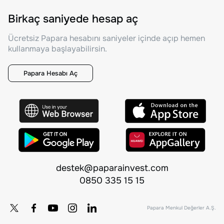
Birkaç saniyede hesap aç
Ücretsiz Papara hesabını saniyeler içinde açıp hemen
kullanmaya başlayabilirsin.
Papara Hesabı Aç
destek@paparainvest.com
0850 335 15 15
Papara Menkul Değerler A.Ş.