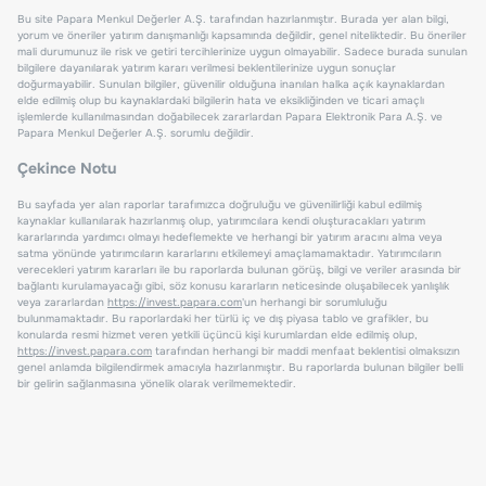
Bu site Papara Menkul Değerler A.Ş. tarafından hazırlanmıştır. Burada yer alan bilgi,
yorum ve öneriler yatırım danışmanlığı kapsamında değildir, genel niteliktedir. Bu öneriler
mali durumunuz ile risk ve getiri tercihlerinize uygun olmayabilir. Sadece burada sunulan
bilgilere dayanılarak yatırım kararı verilmesi beklentilerinize uygun sonuçlar
doğurmayabilir. Sunulan bilgiler, güvenilir olduğuna inanılan halka açık kaynaklardan
elde edilmiş olup bu kaynaklardaki bilgilerin hata ve eksikliğinden ve ticari amaçlı
işlemlerde kullanılmasından doğabilecek zararlardan Papara Elektronik Para A.Ş. ve
Papara Menkul Değerler A.Ş. sorumlu değildir.
Çekince Notu
Bu sayfada yer alan raporlar tarafımızca doğruluğu ve güvenilirliği kabul edilmiş
kaynaklar kullanılarak hazırlanmış olup, yatırımcılara kendi oluşturacakları yatırım
kararlarında yardımcı olmayı hedeflemekte ve herhangi bir yatırım aracını alma veya
satma yönünde yatırımcıların kararlarını etkilemeyi amaçlamamaktadır. Yatırımcıların
verecekleri yatırım kararları ile bu raporlarda bulunan görüş, bilgi ve veriler arasında bir
bağlantı kurulamayacağı gibi, söz konusu kararların neticesinde oluşabilecek yanlışlık
veya zararlardan
https://invest.papara.com
'un herhangi bir sorumluluğu
bulunmamaktadır. Bu raporlardaki her türlü iç ve dış piyasa tablo ve grafikler, bu
konularda resmi hizmet veren yetkili üçüncü kişi kurumlardan elde edilmiş olup,
https://invest.papara.com
tarafından herhangi bir maddi menfaat beklentisi olmaksızın
genel anlamda bilgilendirmek amacıyla hazırlanmıştır. Bu raporlarda bulunan bilgiler belli
bir gelirin sağlanmasına yönelik olarak verilmemektedir.