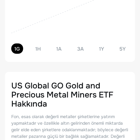
1G
1H
1A
3A
1Y
5Y
US Global GO Gold and
Precious Metal Miners ETF
Hakkında
Fon, esas olarak değerli metaller şirketlerine yatırım
yapmaktadır ve özellikle altın gelirinden önemli miktarda
gelir elde eden şirketlere odaklanmaktadır; böylece değerli
metaller pazarına güçlü bir bağlılık sağlamaktadır. Değerli