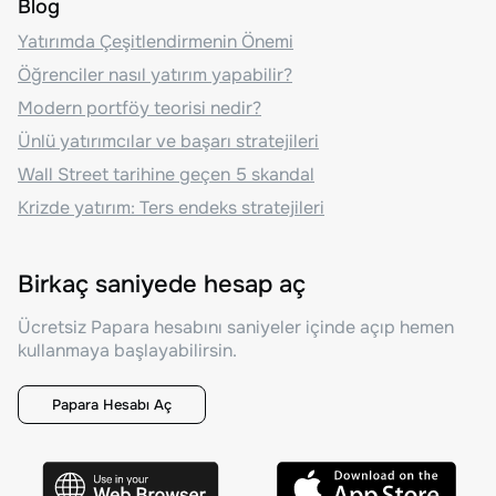
Blog
Yatırımda Çeşitlendirmenin Önemi
Öğrenciler nasıl yatırım yapabilir?
Modern portföy teorisi nedir?
Ünlü yatırımcılar ve başarı stratejileri
Wall Street tarihine geçen 5 skandal
Krizde yatırım: Ters endeks stratejileri
Birkaç saniyede hesap aç
Ücretsiz Papara hesabını saniyeler içinde açıp hemen
kullanmaya başlayabilirsin.
Papara Hesabı Aç