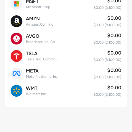
$0.00
MSFT
Microsoft Corp
$0.00
(%
100.00
)
$0.00
AMZN
Amazon.Com Inc
$0.00
(%
100.00
)
$0.00
AVGO
Broadcom Inc. Common Stock
$0.00
(%
100.00
)
$0.00
TSLA
Tesla, Inc. Common Stock
$0.00
(%
100.00
)
$0.00
META
Meta Platforms, Inc. Class A Common Stock
$0.00
(%
100.00
)
$0.00
WMT
Walmart Inc.
$0.00
(%
100.00
)