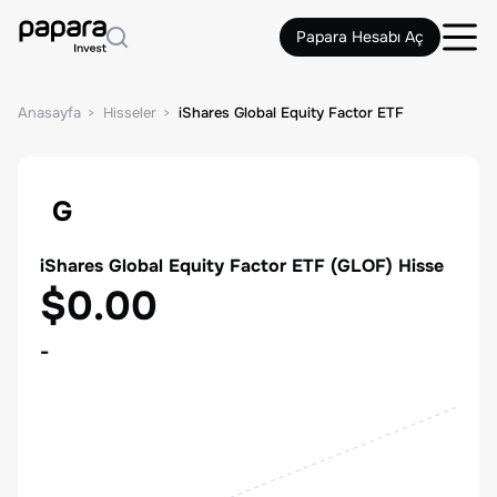
Papara Hesabı Aç
Anasayfa
Hisseler
iShares Global Equity Factor ETF
G
iShares Global Equity Factor ETF
(
GLOF
) Hisse
$0.00
-