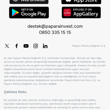
destek@paparainvest.com
0850 335 15 15
Papara Menkul Değerler A.Ş.
Bu site Papara Menkul Değerler A.Ş. tarafından hazırlanmıştır. Burada yer alan bilgi,
yorum ve öneriler yatırım danışmanlığı kapsamında değildir, genel niteliktedir. Bu öneriler
mali durumunuz ile risk ve getiri tercihlerinize uygun olmayabilir. Sadece burada sunulan
bilgilere dayanılarak yatırım kararı verilmesi beklentilerinize uygun sonuçlar
doğurmayabilir. Sunulan bilgiler, güvenilir olduğuna inanılan halka açık kaynaklardan
elde edilmiş olup bu kaynaklardaki bilgilerin hata ve eksikliğinden ve ticari amaçlı
işlemlerde kullanılmasından doğabilecek zararlardan Papara Elektronik Para A.Ş. ve
Papara Menkul Değerler A.Ş. sorumlu değildir.
Çekince Notu
Bu sayfada yer alan raporlar tarafımızca doğruluğu ve güvenilirliği kabul edilmiş
kaynaklar kullanılarak hazırlanmış olup, yatırımcılara kendi oluşturacakları yatırım
kararlarında yardımcı olmayı hedeflemekte ve herhangi bir yatırım aracını alma veya