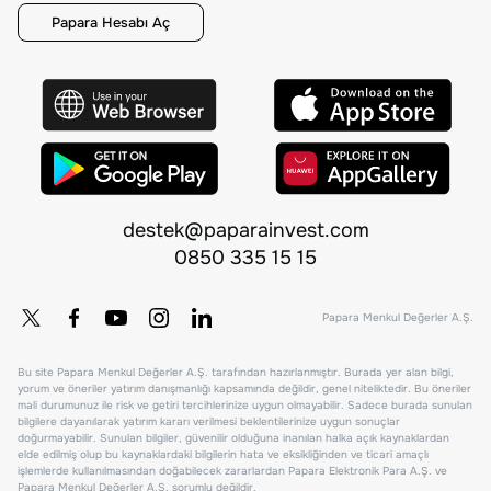
Papara Hesabı Aç
destek@paparainvest.com
0850 335 15 15
Papara Menkul Değerler A.Ş.
Bu site Papara Menkul Değerler A.Ş. tarafından hazırlanmıştır. Burada yer alan bilgi,
yorum ve öneriler yatırım danışmanlığı kapsamında değildir, genel niteliktedir. Bu öneriler
mali durumunuz ile risk ve getiri tercihlerinize uygun olmayabilir. Sadece burada sunulan
bilgilere dayanılarak yatırım kararı verilmesi beklentilerinize uygun sonuçlar
doğurmayabilir. Sunulan bilgiler, güvenilir olduğuna inanılan halka açık kaynaklardan
elde edilmiş olup bu kaynaklardaki bilgilerin hata ve eksikliğinden ve ticari amaçlı
işlemlerde kullanılmasından doğabilecek zararlardan Papara Elektronik Para A.Ş. ve
Papara Menkul Değerler A.Ş. sorumlu değildir.