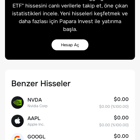
ETF
" hissesini canlı verilerle takip et, öne çıkan
istatistikleri incele. Yeni hisseleri keşfetmek ve
daha fazlası için Papara Invest ile yatırıma
başla.
Hesap Aç
Benzer Hisseler
$0.00
NVDA
Nvidia Corp
$0.00
(%
100.00
)
$0.00
AAPL
Apple Inc.
$0.00
(%
100.00
)
$0.00
GOOGL