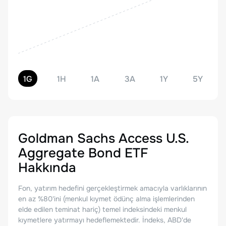
1G
1H
1A
3A
1Y
5Y
Goldman Sachs Access U.S.
Aggregate Bond ETF
Hakkında
Fon, yatırım hedefini gerçekleştirmek amacıyla varlıklarının
en az %80'ini (menkul kıymet ödünç alma işlemlerinden
elde edilen teminat hariç) temel indeksindeki menkul
kıymetlere yatırmayı hedeflemektedir. İndeks, ABD'de