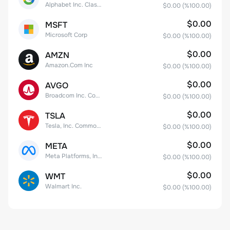
Alphabet Inc. Class C Capital Stock
$0.00
(%
100.00
)
$0.00
MSFT
Microsoft Corp
$0.00
(%
100.00
)
$0.00
AMZN
Amazon.Com Inc
$0.00
(%
100.00
)
$0.00
AVGO
Broadcom Inc. Common Stock
$0.00
(%
100.00
)
$0.00
TSLA
Tesla, Inc. Common Stock
$0.00
(%
100.00
)
$0.00
META
Meta Platforms, Inc. Class A Common Stock
$0.00
(%
100.00
)
$0.00
WMT
Walmart Inc.
$0.00
(%
100.00
)