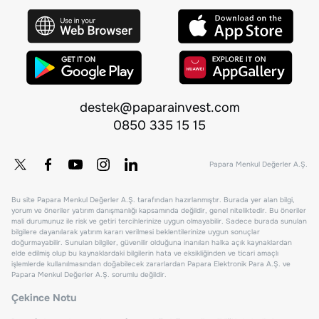
destek@paparainvest.com
0850 335 15 15
Papara Menkul Değerler A.Ş.
Bu site Papara Menkul Değerler A.Ş. tarafından hazırlanmıştır. Burada yer alan bilgi,
yorum ve öneriler yatırım danışmanlığı kapsamında değildir, genel niteliktedir. Bu öneriler
mali durumunuz ile risk ve getiri tercihlerinize uygun olmayabilir. Sadece burada sunulan
bilgilere dayanılarak yatırım kararı verilmesi beklentilerinize uygun sonuçlar
doğurmayabilir. Sunulan bilgiler, güvenilir olduğuna inanılan halka açık kaynaklardan
elde edilmiş olup bu kaynaklardaki bilgilerin hata ve eksikliğinden ve ticari amaçlı
işlemlerde kullanılmasından doğabilecek zararlardan Papara Elektronik Para A.Ş. ve
Papara Menkul Değerler A.Ş. sorumlu değildir.
Çekince Notu