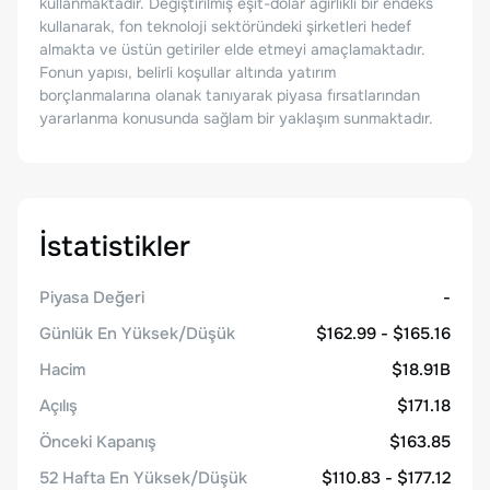
kullanmaktadır. Değiştirilmiş eşit-dolar ağırlıklı bir endeks
kullanarak, fon teknoloji sektöründeki şirketleri hedef
almakta ve üstün getiriler elde etmeyi amaçlamaktadır.
Fonun yapısı, belirli koşullar altında yatırım
borçlanmalarına olanak tanıyarak piyasa fırsatlarından
yararlanma konusunda sağlam bir yaklaşım sunmaktadır.
İstatistikler
Piyasa Değeri
-
Günlük En Yüksek/Düşük
$162.99 - $165.16
Hacim
$18.91B
Açılış
$171.18
Önceki Kapanış
$163.85
52 Hafta En Yüksek/Düşük
$110.83 - $177.12