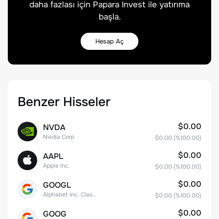
daha fazlası için Papara Invest ile yatırıma
başla.
Hesap Aç
Benzer Hisseler
$0.00
NVDA
Nvidia Corp
$0.00
(%
100.00
)
$0.00
AAPL
Apple Inc.
$0.00
(%
100.00
)
$0.00
GOOGL
Alphabet Inc. Class A Common Stock
$0.00
(%
100.00
)
$0.00
GOOG