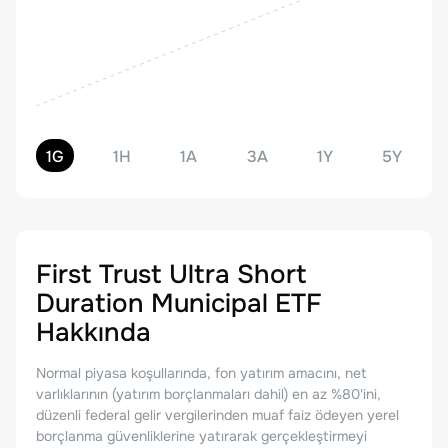
1G
1H
1A
3A
1Y
5Y
First Trust Ultra Short
Duration Municipal ETF
Hakkında
Normal piyasa koşullarında, fon yatırım amacını, net
varlıklarının (yatırım borçlanmaları dahil) en az %80'ini,
düzenli federal gelir vergilerinden muaf faiz ödeyen yerel
borçlanma güvenliklerine yatırarak gerçekleştirmeyi