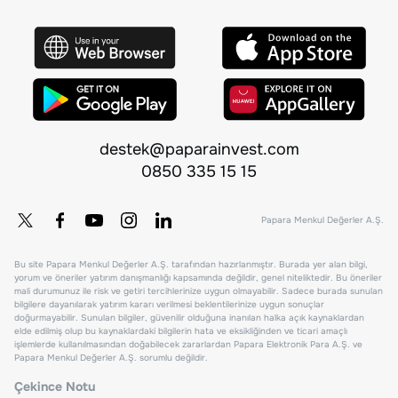
destek@paparainvest.com
0850 335 15 15
Papara Menkul Değerler A.Ş.
Bu site Papara Menkul Değerler A.Ş. tarafından hazırlanmıştır. Burada yer alan bilgi,
yorum ve öneriler yatırım danışmanlığı kapsamında değildir, genel niteliktedir. Bu öneriler
mali durumunuz ile risk ve getiri tercihlerinize uygun olmayabilir. Sadece burada sunulan
bilgilere dayanılarak yatırım kararı verilmesi beklentilerinize uygun sonuçlar
doğurmayabilir. Sunulan bilgiler, güvenilir olduğuna inanılan halka açık kaynaklardan
elde edilmiş olup bu kaynaklardaki bilgilerin hata ve eksikliğinden ve ticari amaçlı
işlemlerde kullanılmasından doğabilecek zararlardan Papara Elektronik Para A.Ş. ve
Papara Menkul Değerler A.Ş. sorumlu değildir.
Çekince Notu