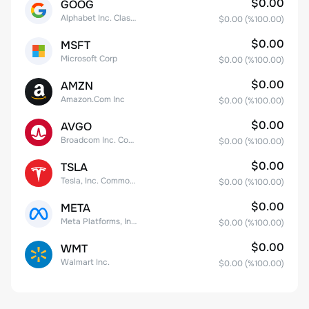
$0.00
GOOG
Alphabet Inc. Class C Capital Stock
$0.00
(%
100.00
)
$0.00
MSFT
Microsoft Corp
$0.00
(%
100.00
)
$0.00
AMZN
Amazon.Com Inc
$0.00
(%
100.00
)
$0.00
AVGO
Broadcom Inc. Common Stock
$0.00
(%
100.00
)
$0.00
TSLA
Tesla, Inc. Common Stock
$0.00
(%
100.00
)
$0.00
META
Meta Platforms, Inc. Class A Common Stock
$0.00
(%
100.00
)
$0.00
WMT
Walmart Inc.
$0.00
(%
100.00
)