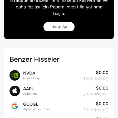
istatistikleri incele. Yeni hisseleri keşfetmek ve
daha fazlası için Papara Invest ile yatırıma
başla.
Hesap Aç
Benzer Hisseler
$0.00
NVDA
Nvidia Corp
$0.00
(%
100.00
)
$0.00
AAPL
Apple Inc.
$0.00
(%
100.00
)
$0.00
GOOGL
Alphabet Inc. Class A Common Stock
$0.00
(%
100.00
)