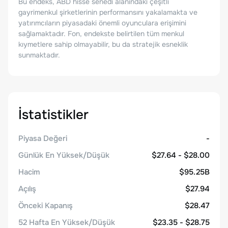
Bu endeks, ABD hisse senedi alanındaki çeşitli
gayrimenkul şirketlerinin performansını yakalamakta ve
yatırımcıların piyasadaki önemli oyunculara erişimini
sağlamaktadır. Fon, endekste belirtilen tüm menkul
kıymetlere sahip olmayabilir, bu da stratejik esneklik
sunmaktadır.
İstatistikler
Piyasa Değeri
-
Günlük En Yüksek/Düşük
$27.64 - $28.00
Hacim
$95.25B
Açılış
$27.94
Önceki Kapanış
$28.47
52 Hafta En Yüksek/Düşük
$23.35 - $28.75