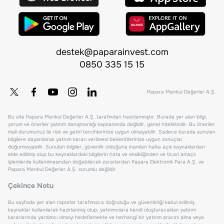
destek@paparainvest.com
0850 335 15 15
Papara Menkul Değerler A.Ş.
Bu site Papara Menkul Değerler A.Ş. tarafından hazırlanmıştır. Burada yer alan bilgi,
yorum ve öneriler yatırım danışmanlığı kapsamında değildir, genel niteliktedir. Bu öneriler
mali durumunuz ile risk ve getiri tercihlerinize uygun olmayabilir. Sadece burada sunulan
bilgilere dayanılarak yatırım kararı verilmesi beklentilerinize uygun sonuçlar
doğurmayabilir. Sunulan bilgiler, güvenilir olduğuna inanılan halka açık kaynaklardan
elde edilmiş olup bu kaynaklardaki bilgilerin hata ve eksikliğinden ve ticari amaçlı
işlemlerde kullanılmasından doğabilecek zararlardan Papara Elektronik Para A.Ş. ve
Papara Menkul Değerler A.Ş. sorumlu değildir.
Çekince Notu
Bu sayfada yer alan raporlar tarafımızca doğruluğu ve güvenilirliği kabul edilmiş
kaynaklar kullanılarak hazırlanmış olup, yatırımcılara kendi oluşturacakları yatırım
kararlarında yardımcı olmayı hedeflemekte ve herhangi bir yatırım aracını alma veya