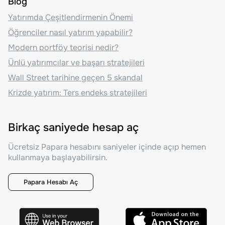
Blog
Yatırımda Çeşitlendirmenin Önemi
Öğrenciler nasıl yatırım yapabilir?
Modern portföy teorisi nedir?
Ünlü yatırımcılar ve başarı stratejileri
Wall Street tarihine geçen 5 skandal
Krizde yatırım: Ters endeks stratejileri
Birkaç saniyede hesap aç
Ücretsiz Papara hesabını saniyeler içinde açıp hemen
kullanmaya başlayabilirsin.
Papara Hesabı Aç