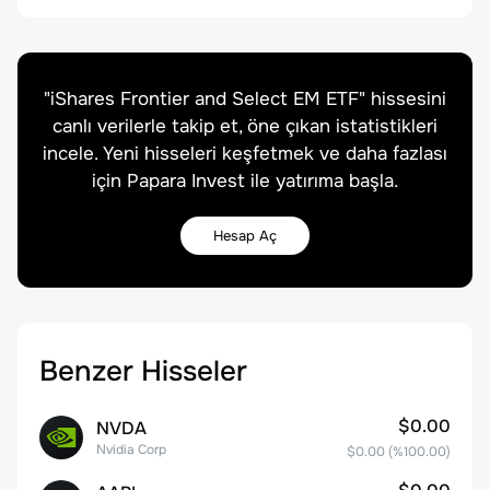
"
iShares Frontier and Select EM ETF
" hissesini
canlı verilerle takip et, öne çıkan istatistikleri
incele. Yeni hisseleri keşfetmek ve daha fazlası
için Papara Invest ile yatırıma başla.
Hesap Aç
Benzer Hisseler
$0.00
NVDA
Nvidia Corp
$0.00
(%
100.00
)