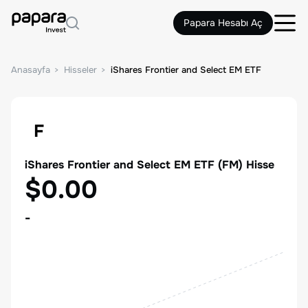
Papara Hesabı Aç
Anasayfa
Hisseler
iShares Frontier and Select EM ETF
F
iShares Frontier and Select EM ETF
(
FM
) Hisse
$0.00
-