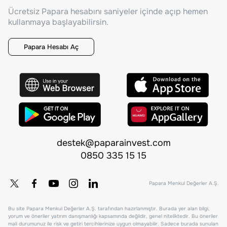
Ücretsiz Papara hesabını saniyeler içinde açıp hemen
kullanmaya başlayabilirsin.
Papara Hesabı Aç
destek@paparainvest.com
0850 335 15 15
Papara Menkul Değerler A.Ş.
Bu site Papara Menkul Değerler A.Ş. tarafından hazırlanmıştır. Burada yer alan bilgi,
yorum ve öneriler yatırım danışmanlığı kapsamında değildir, genel niteliktedir. Bu öneriler
mali durumunuz ile risk ve getiri tercihlerinize uygun olmayabilir. Sadece burada sunulan