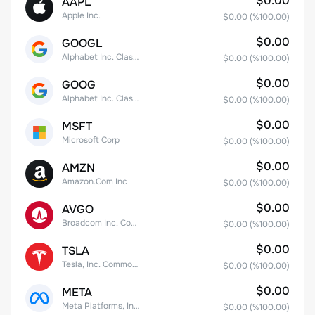
$0.00
AAPL
Apple Inc.
$0.00
(%
100.00
)
$0.00
GOOGL
Alphabet Inc. Class A Common Stock
$0.00
(%
100.00
)
$0.00
GOOG
Alphabet Inc. Class C Capital Stock
$0.00
(%
100.00
)
$0.00
MSFT
Microsoft Corp
$0.00
(%
100.00
)
$0.00
AMZN
Amazon.Com Inc
$0.00
(%
100.00
)
$0.00
AVGO
Broadcom Inc. Common Stock
$0.00
(%
100.00
)
$0.00
TSLA
Tesla, Inc. Common Stock
$0.00
(%
100.00
)
$0.00
META
Meta Platforms, Inc. Class A Common Stock
$0.00
(%
100.00
)