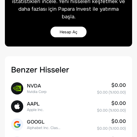
istatistikleri incele. Yeni hisseleri keşfetmek ve
daha fazlası için Papara Invest ile yatırıma
başla.
Hesap Aç
Benzer Hisseler
$0.00
NVDA
Nvidia Corp
$0.00
(%
100.00
)
$0.00
AAPL
Apple Inc.
$0.00
(%
100.00
)
$0.00
GOOGL
Alphabet Inc. Class A Common Stock
$0.00
(%
100.00
)