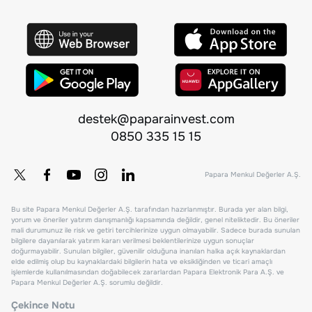
destek@paparainvest.com
0850 335 15 15
Papara Menkul Değerler A.Ş.
Bu site Papara Menkul Değerler A.Ş. tarafından hazırlanmıştır. Burada yer alan bilgi,
yorum ve öneriler yatırım danışmanlığı kapsamında değildir, genel niteliktedir. Bu öneriler
mali durumunuz ile risk ve getiri tercihlerinize uygun olmayabilir. Sadece burada sunulan
bilgilere dayanılarak yatırım kararı verilmesi beklentilerinize uygun sonuçlar
doğurmayabilir. Sunulan bilgiler, güvenilir olduğuna inanılan halka açık kaynaklardan
elde edilmiş olup bu kaynaklardaki bilgilerin hata ve eksikliğinden ve ticari amaçlı
işlemlerde kullanılmasından doğabilecek zararlardan Papara Elektronik Para A.Ş. ve
Papara Menkul Değerler A.Ş. sorumlu değildir.
Çekince Notu