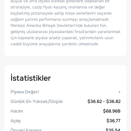
Büyük ve orta ölçekli küresel şirketlere odaklanan bir
stratejiyle, cazip fiyat-kazanç oranlarına ve değer
kaybetmiş potansiyele sahip hisse senetlerini seçerek
sağlam yatırım performansı sunmayı amaçlamaktadır.
Merkezi Amerika Birleşik Devletleri'nde bulunan fon,
gelişmiş uluslararası piyasalardaki fırsatlardan yararlanmak
için kapsamlı piyasa analizi yaparak, yatırımcıların uzun
vadeli büyüme arayışlarına yardımcı olmaktadır.
İstatistikler
Piyasa Değeri
-
Günlük En Yüksek/Düşük
$36.62 - $36.82
Hacim
$68.96B
Açılış
$36.77
Önceki Kapanış
$35.54