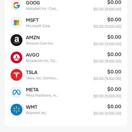
$0.00
GOOG
Alphabet Inc. Class C Capital Stock
$0.00
(%
100.00
)
$0.00
MSFT
Microsoft Corp
$0.00
(%
100.00
)
$0.00
AMZN
Amazon.Com Inc
$0.00
(%
100.00
)
$0.00
AVGO
Broadcom Inc. Common Stock
$0.00
(%
100.00
)
$0.00
TSLA
Tesla, Inc. Common Stock
$0.00
(%
100.00
)
$0.00
META
Meta Platforms, Inc. Class A Common Stock
$0.00
(%
100.00
)
$0.00
WMT
Walmart Inc.
$0.00
(%
100.00
)