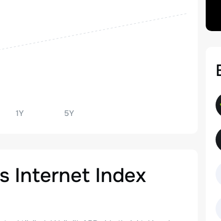
1Y
5Y
s Internet Index