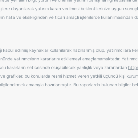
ilere dayanılarak yatırım kararı verilmesi beklentilerinize uygun sonuçl
erin hata ve eksikliğinden ve ticari amaçlı işlemlerde kullanılmasında
 kabul edilmiş kaynaklar kullanılarak hazırlanmış olup, yatırımcılara ke
nde yatırımcıların kararlarını etkilemeyi amaçlamamaktadır. Yatırımcıla
nusu kararların neticesinde oluşabilecek yanlışlık veya zararlardan
http
ve grafikler, bu konularda resmi hizmet veren yetkili üçüncü kişi kurum
gilendirmek amacıyla hazırlanmıştır. Bu raporlarda bulunan bilgiler bell