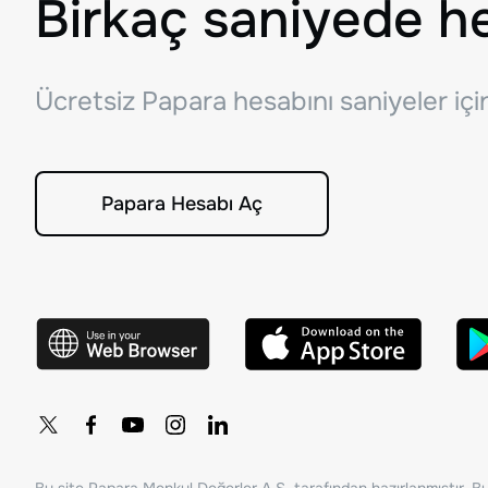
Birkaç saniyede h
Ücretsiz Papara hesabını saniyeler iç
Papara Hesabı Aç
Bu site Papara Menkul Değerler A.Ş. tarafından hazırlanmıştır. Bur