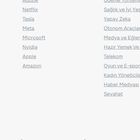
Adobe
Ödeme Yönteml
Netflix
Sağlık ve İyi Y
Tesla
Yapay Zeka
Meta
Otonom Araçla
Microsoft
Medya ve Eğle
Nvidia
Hazır Yemek Ve
Apple
Telekom
Amazon
Oyun ve E-spor
Kadın Yöneticil
Haber Medyası
Seyahat