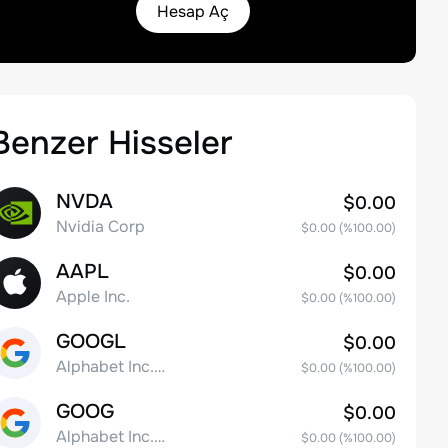
Hesap Aç
Benzer Hisseler
NVDA
$0.00
Nvidia Corp
$0.00
(%
100.00
)
AAPL
$0.00
Apple Inc.
$0.00
(%
100.00
)
GOOGL
$0.00
Alphabet Inc. Class A Common Stock
$0.00
(%
100.00
)
GOOG
$0.00
Alphabet Inc. Class C Capital Stock
$0.00
(%
100.00
)