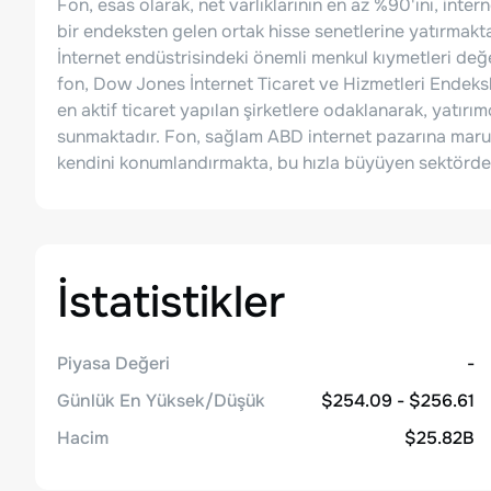
Fon, esas olarak, net varlıklarının en az %90'ını, inte
bir endeksten gelen ortak hisse senetlerine yatırmakt
İnternet endüstrisindeki önemli menkul kıymetleri değ
fon, Dow Jones İnternet Ticaret ve Hizmetleri Endeksl
en aktif ticaret yapılan şirketlere odaklanarak, yatırı
sunmaktadır. Fon, sağlam ABD internet pazarına maruz 
kendini konumlandırmakta, bu hızla büyüyen sektörde 
İstatistikler
Piyasa Değeri
-
Günlük En Yüksek/Düşük
$254.09 - $256.61
Hacim
$25.82B