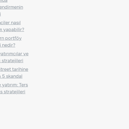
ımda
lendirmenin
i
iler nasıl
m yapabilir?
n portföy
i nedir?
atırımcılar ve
 stratejileri
treet tarihine
 5 skandal
 yatırım: Ters
 stratejileri