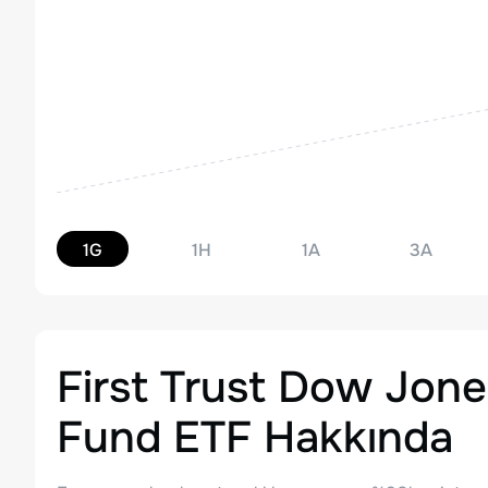
1G
1H
1A
3A
First Trust Dow Jone
Fund ETF
Hakkında