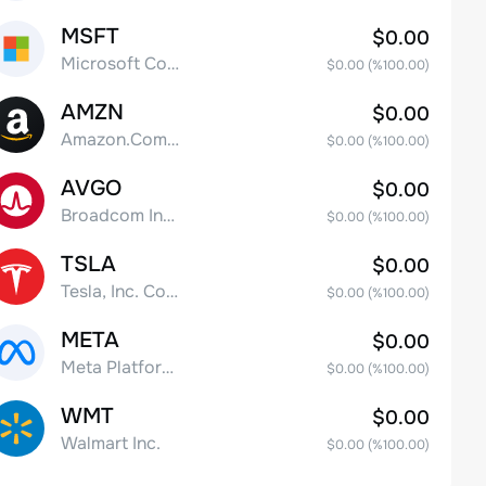
MSFT
$0.00
Microsoft Corp
$0.00
(%
100.00
)
AMZN
$0.00
Amazon.Com Inc
$0.00
(%
100.00
)
AVGO
$0.00
Broadcom Inc. Common Stock
$0.00
(%
100.00
)
TSLA
$0.00
Tesla, Inc. Common Stock
$0.00
(%
100.00
)
META
$0.00
Meta Platforms, Inc. Class A Common Stock
$0.00
(%
100.00
)
WMT
$0.00
Walmart Inc.
$0.00
(%
100.00
)