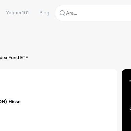
Yatırım 101
Blog
ndex Fund ETF
DN
) Hisse
k