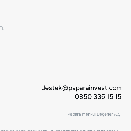
n.
destek@paparainvest.com
0850 335 15 15
Papara Menkul Değerler A.Ş.
ğildir, genel niteliktedir. Bu öneriler mali durumunuz ile risk ve