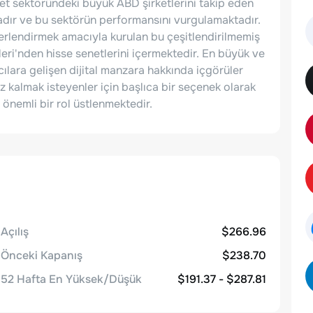
rnet sektöründeki büyük ABD şirketlerini takip eden
adır ve bu sektörün performansını vurgulamaktadır.
erlendirmek amacıyla kurulan bu çeşitlendirilmemiş
eri'nden hisse senetlerini içermektedir. En büyük ve
mcılara gelişen dijital manzara hakkında içgörüler
kalmak isteyenler için başlıca bir seçenek olarak
önemli bir rol üstlenmektedir.
Açılış
$266.96
Önceki Kapanış
$238.70
52 Hafta En Yüksek/Düşük
$191.37 - $287.81