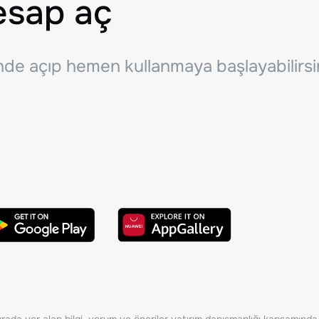
esap aç
inde açıp hemen kullanmaya başlayabilirsi
ada yer alan bilgi, yorum ve öneriler yatırım danışmanlığı kapsamında de