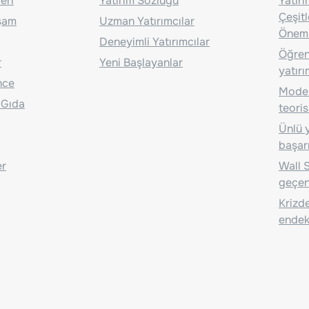
eri
Yatırım Sözlüğü
Yatır
Çeşit
aşam
Uzman Yatırımcılar
Önem
Deneyimli Yatırımcılar
Öğrenc
r
Yeni Başlayanlar
yatırı
nce
Moder
 Gıda
teoris
Ünlü y
başarı
er
Wall S
geçen
Krizde
endeks