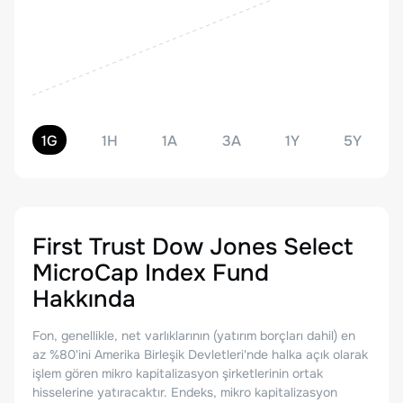
1G
1H
1A
3A
1Y
5Y
First Trust Dow Jones Select
MicroCap Index Fund
Hakkında
Fon, genellikle, net varlıklarının (yatırım borçları dahil) en
az %80'ini Amerika Birleşik Devletleri'nde halka açık olarak
işlem gören mikro kapitalizasyon şirketlerinin ortak
hisselerine yatıracaktır. Endeks, mikro kapitalizasyon