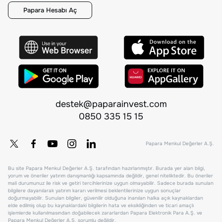
Papara Hesabı Aç
destek@paparainvest.com
0850 335 15 15
Papara Menkul Değerler A.Ş.
Bu site Papara Menkul Değerler A.Ş. tarafından hazırlanmıştır. Burada yer alan bilgi,
yorum ve öneriler yatırım danışmanlığı kapsamında değildir, genel niteliktedir. Bu öneriler
mali durumunuz ile risk ve getiri tercihlerinize uygun olmayabilir. Sadece burada sunulan
bilgilere dayanılarak yatırım kararı verilmesi beklentilerinize uygun sonuçlar
doğurmayabilir. Sunulan bilgiler, güvenilir olduğuna inanılan halka açık kaynaklardan
elde edilmiş olup bu kaynaklardaki bilgilerin hata ve eksikliğinden ve ticari amaçlı
işlemlerde kullanılmasından doğabilecek zararlardan Papara Elektronik Para A.Ş. ve
Papara Menkul Değerler A.Ş. sorumlu değildir.