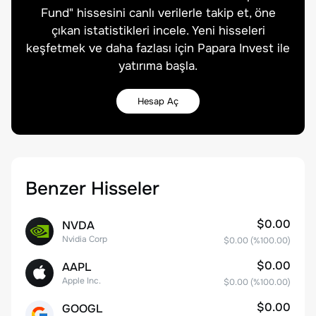
Fund
" hissesini canlı verilerle takip et, öne
çıkan istatistikleri incele. Yeni hisseleri
keşfetmek ve daha fazlası için Papara Invest ile
yatırıma başla.
Hesap Aç
Benzer Hisseler
$0.00
NVDA
Nvidia Corp
$0.00
(%
100.00
)
$0.00
AAPL
Apple Inc.
$0.00
(%
100.00
)
$0.00
GOOGL