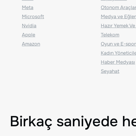
Meta
Otonom Araçla
Microsoft
Medya ve Eğle
Nvidia
Hazır Yemek Ve
Apple
Telekom
Amazon
Oyun ve E-spor
Kadın Yöneticil
Haber Medyası
Seyahat
Birkaç saniyede h