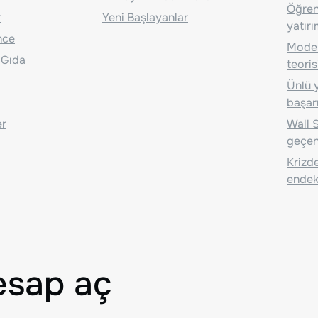
Öğrenc
r
Yeni Başlayanlar
yatırı
nce
Moder
 Gıda
teoris
Ünlü y
başarı
er
Wall S
geçen
Krizde
endeks
esap aç