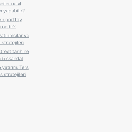
iler nasıl
m yapabilir?
n portföy
i nedir?
atırımcılar ve
 stratejileri
treet tarihine
 5 skandal
 yatırım: Ters
 stratejileri