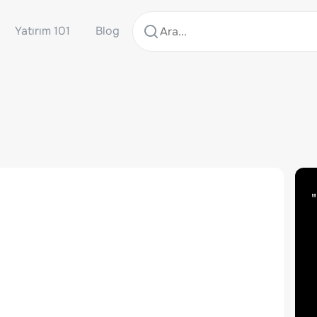
Yatırım 101
Blog
"