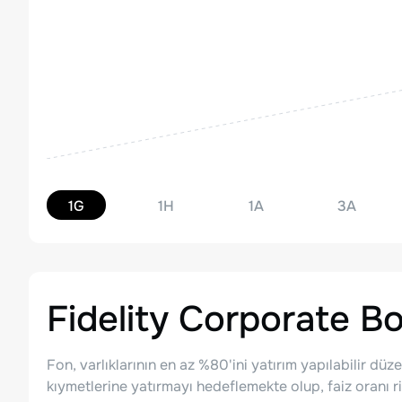
1G
1H
1A
3A
Fidelity Corporate B
Fon, varlıklarının en az %80'ini yatırım yapılabilir düz
kıymetlerine yatırmayı hedeflemekte olup, faiz oranı ri