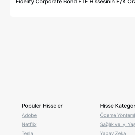
Fidelity Corporate Bond ETF Hissesinin F/K Or
Popüler Hisseler
Hisse Kategori
Adobe
Ödeme Yönteml
Netflix
Sağlık ve İyi Y
Tesla
Yapay Zeka