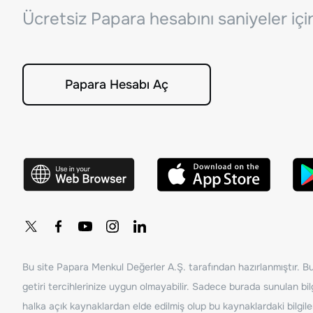
Ücretsiz Papara hesabını saniyeler iç
Papara Hesabı Aç
Bu site Papara Menkul Değerler A.Ş. tarafından hazırlanmıştır. Bur
getiri tercihlerinize uygun olmayabilir. Sadece burada sunulan bilg
halka açık kaynaklardan elde edilmiş olup bu kaynaklardaki bilgil