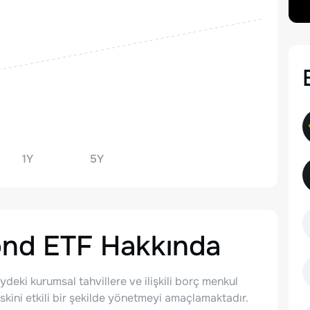
1Y
5Y
ond ETF
Hakkında
eydeki kurumsal tahvillere ve ilişkili borç menkul
skini etkili bir şekilde yönetmeyi amaçlamaktadır.