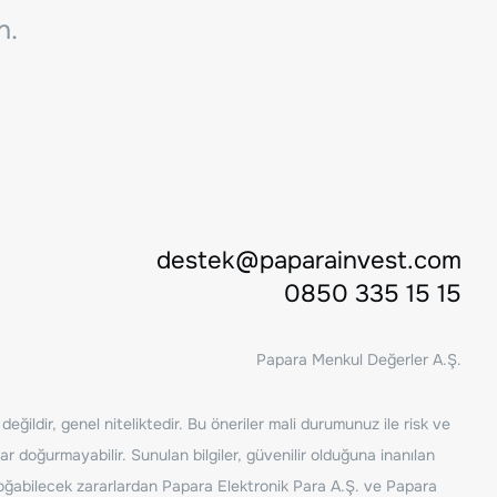
n.
destek@paparainvest.com
0850 335 15 15
Papara Menkul Değerler A.Ş.
ğildir, genel niteliktedir. Bu öneriler mali durumunuz ile risk ve
ar doğurmayabilir. Sunulan bilgiler, güvenilir olduğuna inanılan
n doğabilecek zararlardan Papara Elektronik Para A.Ş. ve Papara