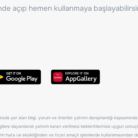
inde açıp hemen kullanmaya başlayabilirsi
ada yer alan bilgi, yorum ve öneriler yatırım danışmanlığı kapsamında de
ilere dayanılarak yatırım kararı verilmesi beklentilerinize uygun sonuçl
erin hata ve eksikliğinden ve ticari amaçlı işlemlerde kullanılmasında