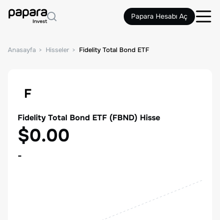
Papara Hesabı Aç
Anasayfa
Hisseler
Fidelity Total Bond ETF
F
Fidelity Total Bond ETF
(
FBND
) Hisse
$0.00
-