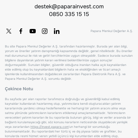
destek@paparainvest.com
0850 335 15 15
Papara Menkul Değerler A.Ş.
Bu site Papara Menkul Değerler A.Ş. tarafından hazırlanmıştır. Burada yer alan bilgi,
yorum ve öneriler yatırım danışmanlığı kapsamında değildir, genel niteliktedir. Bu öneriler
mali durumunuz ile risk ve getiri tercihlerinize uygun olmayabilir. Sadece burada sunulan
bilgilere dayanılarak yatırım kararı verilmesi beklentilerinize uygun sonuçlar
doğurmayabilir. Sunulan bilgiler, güvenilir olduğuna inanılan halka açık kaynaklardan
elde edilmiş olup bu kaynaklardaki bilgilerin hata ve eksikliğinden ve ticari amaçlı
işlemlerde kullanılmasından doğabilecek zararlardan Papara Elektronik Para A.Ş. ve
Papara Menkul Değerler A.Ş. sorumlu değildir.
Çekince Notu
Bu sayfada yer alan raporlar tarafımızca doğruluğu ve güvenilirliği kabul edilmiş
kaynaklar kullanılarak hazırlanmış olup, yatırımcılara kendi oluşturacakları yatırım
kararlarında yardımcı olmayı hedeflemekte ve herhangi bir yatırım aracını alma veya
satma yönünde yatırımcıların kararlarını etkilemeyi amaçlamamaktadır. Yatırımcıların
verecekleri yatırım kararları ile bu raporlarda bulunan görüş, bilgi ve veriler arasında bir
bağlantı kurulamayacağı gibi, söz konusu kararların neticesinde oluşabilecek yanlışlık
veya zararlardan
https://invest.papara.com
'un herhangi bir sorumluluğu
bulunmamaktadır. Bu raporlardaki her türlü iç ve dış piyasa tablo ve grafikler, bu
konularda resmi hizmet veren yetkili üçüncü kişi kurumlardan elde edilmiş olup,