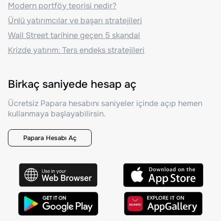
Modern portföy teorisi nedir?
Ünlü yatırımcılar ve başarı stratejileri
Wall Street tarihine geçen 5 skandal
Krizde yatırım: Ters endeks stratejileri
Birkaç saniyede hesap aç
Ücretsiz Papara hesabını saniyeler içinde açıp hemen
kullanmaya başlayabilirsin.
Papara Hesabı Aç