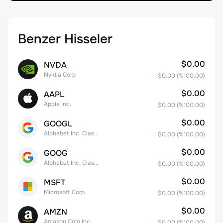
Benzer Hisseler
$0.00
NVDA
Nvidia Corp
$0.00
(%
100.00
)
$0.00
AAPL
Apple Inc.
$0.00
(%
100.00
)
$0.00
GOOGL
Alphabet Inc. Class A Common Stock
$0.00
(%
100.00
)
$0.00
GOOG
Alphabet Inc. Class C Capital Stock
$0.00
(%
100.00
)
$0.00
MSFT
Microsoft Corp
$0.00
(%
100.00
)
$0.00
AMZN
Amazon.Com Inc
$0.00
(%
100.00
)