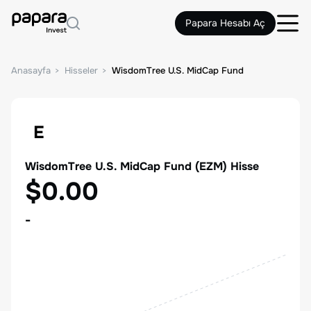
Papara Hesabı Aç
Anasayfa
Hisseler
WisdomTree U.S. MidCap Fund
E
WisdomTree U.S. MidCap Fund
(
EZM
) Hisse
$0.00
-