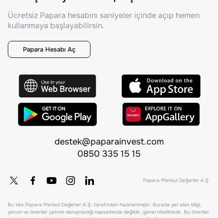
Ücretsiz Papara hesabını saniyeler içinde açıp hemen
kullanmaya başlayabilirsin.
Papara Hesabı Aç
destek@paparainvest.com
0850 335 15 15
Papara Menkul Değerler A.Ş.
Bu site Papara Menkul Değerler A.Ş. tarafından hazırlanmıştır. Burada yer alan bilgi,
yorum ve öneriler yatırım danışmanlığı kapsamında değildir, genel niteliktedir. Bu öneriler