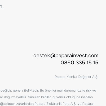
n.
destek@paparainvest.com
0850 335 15 15
Papara Menkul Değerler A.Ş.
ğildir, genel niteliktedir. Bu öneriler mali durumunuz ile risk ve
ar doğurmayabilir. Sunulan bilgiler, güvenilir olduğuna inanılan
n doğabilecek zararlardan Papara Elektronik Para A.Ş. ve Papara