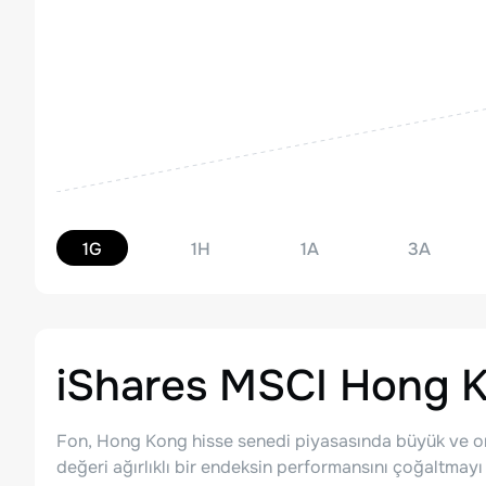
1G
1H
1A
3A
iShares MSCI Hong 
Fon, Hong Kong hisse senedi piyasasında büyük ve ort
değeri ağırlıklı bir endeksin performansını çoğaltmayı