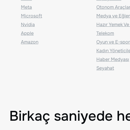
Meta
Otonom Araçla
Microsoft
Medya ve Eğle
Nvidia
Hazır Yemek Ve
Apple
Telekom
Amazon
Oyun ve E-spor
Kadın Yöneticil
Haber Medyası
Seyahat
Birkaç saniyede h