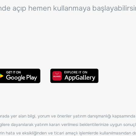
inde açıp hemen kullanmaya başlayabilirsi
ada yer alan bilgi, yorum ve öneriler yatırım danışmanlığı kapsamında de
ilere dayanılarak yatırım kararı verilmesi beklentilerinize uygun sonuçl
erin hata ve eksikliğinden ve ticari amaçlı işlemlerde kullanılmasında