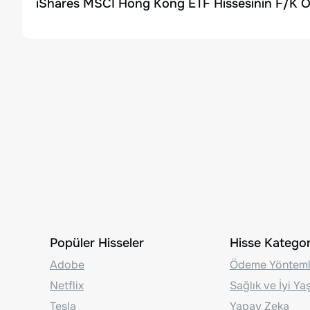
iShares MSCI Hong Kong ETF Hissesinin F/K O
Popüler Hisseler
Hisse Kategori
Adobe
Ödeme Yönteml
Netflix
Sağlık ve İyi Y
Tesla
Yapay Zeka