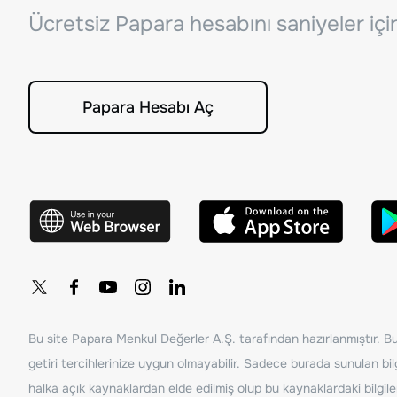
Ücretsiz Papara hesabını saniyeler iç
Papara Hesabı Aç
Bu site Papara Menkul Değerler A.Ş. tarafından hazırlanmıştır. Bur
getiri tercihlerinize uygun olmayabilir. Sadece burada sunulan bilg
halka açık kaynaklardan elde edilmiş olup bu kaynaklardaki bilgil