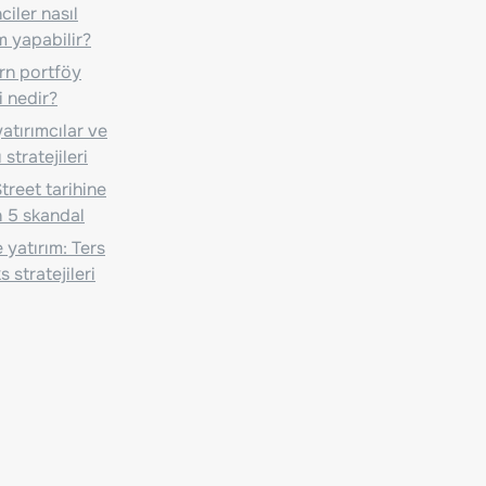
iler nasıl
m yapabilir?
n portföy
i nedir?
atırımcılar ve
 stratejileri
treet tarihine
 5 skandal
 yatırım: Ters
 stratejileri