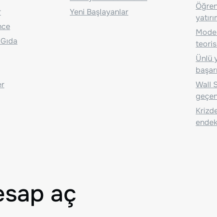
Öğrenc
r
Yeni Başlayanlar
yatırı
nce
Moder
 Gıda
teoris
Ünlü y
başarı
er
Wall S
geçen
Krizde
endeks
esap aç