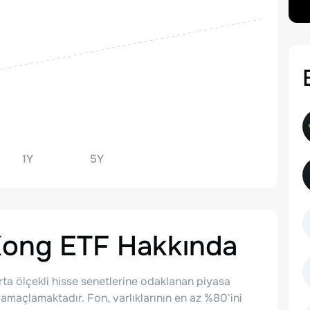
1Y
5Y
Kong ETF
Hakkında
a ölçekli hisse senetlerine odaklanan piyasa
 amaçlamaktadır. Fon, varlıklarının en az %80'ini