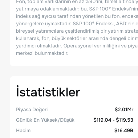
Fon, toplam varlıklarının en az %90'ını, temel altınd
yatırmaya odaklanmaktadır; bu, S&P 100® Endeksi'nin eş
indeks sağlayıcısı tarafından yönetilen bu fon, endek
yönergelere uymaktadır. S&P 100® Endeksi, ABD'nin en
bireysel yatırımcılara çeşitlendirilmiş bir yatırım strate
kullanarak, fon, büyük sektörler arasında dengeli bir
yardımcı olmaktadır. Operasyonel verimliliğini ve piya
merkezi bulunmaktadır.
İstatistikler
Piyasa Değeri
$2.01Mr
Günlük En Yüksek/Düşük
$119.04 - $119.53
Hacim
$16.49B