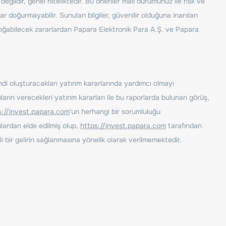
ğildir, genel niteliktedir. Bu öneriler mali durumunuz ile risk ve
ar doğurmayabilir. Sunulan bilgiler, güvenilir olduğuna inanılan
n doğabilecek zararlardan Papara Elektronik Para A.Ş. ve Papara
ndi oluşturacakları yatırım kararlarında yardımcı olmayı
rın verecekleri yatırım kararları ile bu raporlarda bulunan görüş,
s://invest.papara.com
'un herhangi bir sorumluluğu
lardan elde edilmiş olup,
https://invest.papara.com
tarafından
i bir gelirin sağlanmasına yönelik olarak verilmemektedir.