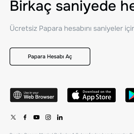
Birkaç saniyede h
Ücretsiz Papara hesabını saniyeler iç
Papara Hesabı Aç