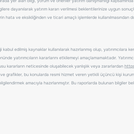
ada yer alan bilgi, yorum ve öneriler yatırım danışmanlığı kapsamında de
ilere dayanılarak yatırım kararı verilmesi beklentilerinize uygun sonuçl
erin hata ve eksikliğinden ve ticari amaçlı işlemlerde kullanılmasında
 kabul edilmiş kaynaklar kullanılarak hazırlanmış olup, yatırımcılara ke
nde yatırımcıların kararlarını etkilemeyi amaçlamamaktadır. Yatırımcıla
nusu kararların neticesinde oluşabilecek yanlışlık veya zararlardan
http
ve grafikler, bu konularda resmi hizmet veren yetkili üçüncü kişi kurum
gilendirmek amacıyla hazırlanmıştır. Bu raporlarda bulunan bilgiler bell