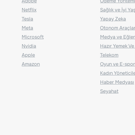
Adobe
Ödeme Yönteml
Netflix
Sağlık ve İyi Y
Tesla
Yapay Zeka
Meta
Otonom Araçla
Microsoft
Medya ve Eğle
Nvidia
Hazır Yemek Ve
Apple
Telekom
Amazon
Oyun ve E-spor
Kadın Yöneticil
Haber Medyası
Seyahat