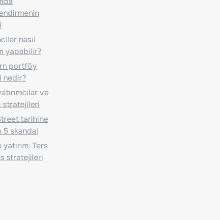
ımda
lendirmenin
i
iler nasıl
m yapabilir?
n portföy
i nedir?
atırımcılar ve
 stratejileri
treet tarihine
 5 skandal
 yatırım: Ters
 stratejileri