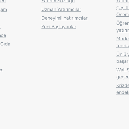
eri
Yatırım Sözlüğü
Yatır
Çeşit
aşam
Uzman Yatırımcılar
Önem
Deneyimli Yatırımcılar
Öğrenc
r
Yeni Başlayanlar
yatırı
nce
Moder
 Gıda
teoris
Ünlü y
başarı
er
Wall S
geçen
Krizde
endeks