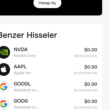
Hesap Aç
Benzer Hisseler
NVDA
$0.00
Nvidia Corp
$0.00
(%
100.00
)
AAPL
$0.00
Apple Inc.
$0.00
(%
100.00
)
GOOGL
$0.00
Alphabet Inc. Class A Common Stock
$0.00
(%
100.00
)
GOOG
$0.00
Alphabet Inc. Class C Capital Stock
$0.00
(%
100.00
)