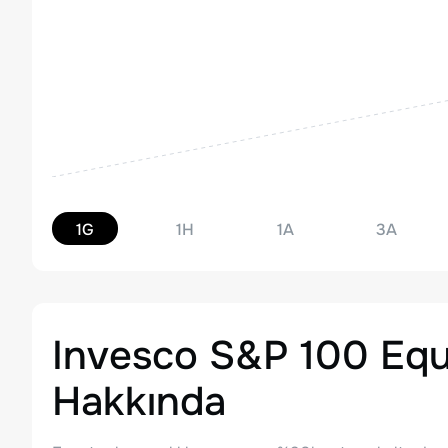
1G
1H
1A
3A
Invesco S&P 100 Equ
Hakkında