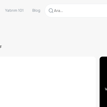
Yatırım 101
Blog
F
v