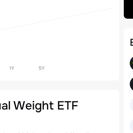
1Y
5Y
al Weight ETF