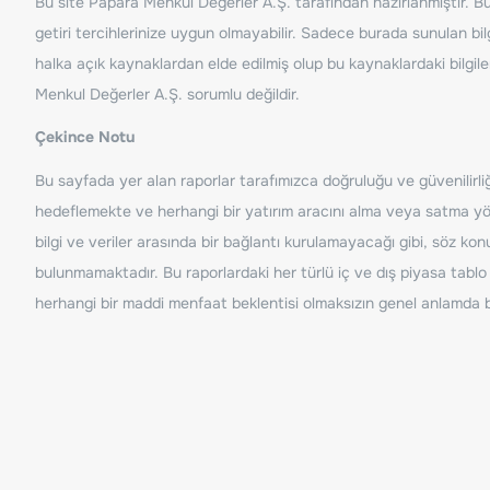
Bu site Papara Menkul Değerler A.Ş. tarafından hazırlanmıştır. Bur
getiri tercihlerinize uygun olmayabilir. Sadece burada sunulan bilg
halka açık kaynaklardan elde edilmiş olup bu kaynaklardaki bilgil
Menkul Değerler A.Ş. sorumlu değildir.
Çekince Notu
Bu sayfada yer alan raporlar tarafımızca doğruluğu ve güvenilirliği
hedeflemekte ve herhangi bir yatırım aracını alma veya satma yönü
bilgi ve veriler arasında bir bağlantı kurulamayacağı gibi, söz ko
bulunmamaktadır. Bu raporlardaki her türlü iç ve dış piyasa tablo 
herhangi bir maddi menfaat beklentisi olmaksızın genel anlamda bil