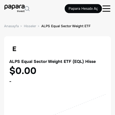
Papara Hesabı Aç
Anasayfa
Hisseler
ALPS Equal Sector Weight ETF
E
ALPS Equal Sector Weight ETF
(
EQL
) Hisse
$0.00
-