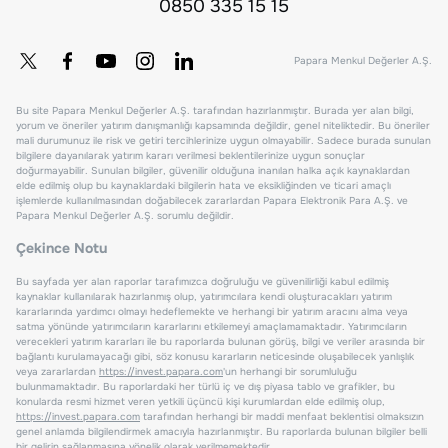
0850 335 15 15
Papara Menkul Değerler A.Ş.
Bu site Papara Menkul Değerler A.Ş. tarafından hazırlanmıştır. Burada yer alan bilgi,
yorum ve öneriler yatırım danışmanlığı kapsamında değildir, genel niteliktedir. Bu öneriler
mali durumunuz ile risk ve getiri tercihlerinize uygun olmayabilir. Sadece burada sunulan
bilgilere dayanılarak yatırım kararı verilmesi beklentilerinize uygun sonuçlar
doğurmayabilir. Sunulan bilgiler, güvenilir olduğuna inanılan halka açık kaynaklardan
elde edilmiş olup bu kaynaklardaki bilgilerin hata ve eksikliğinden ve ticari amaçlı
işlemlerde kullanılmasından doğabilecek zararlardan Papara Elektronik Para A.Ş. ve
Papara Menkul Değerler A.Ş. sorumlu değildir.
Çekince Notu
Bu sayfada yer alan raporlar tarafımızca doğruluğu ve güvenilirliği kabul edilmiş
kaynaklar kullanılarak hazırlanmış olup, yatırımcılara kendi oluşturacakları yatırım
kararlarında yardımcı olmayı hedeflemekte ve herhangi bir yatırım aracını alma veya
satma yönünde yatırımcıların kararlarını etkilemeyi amaçlamamaktadır. Yatırımcıların
verecekleri yatırım kararları ile bu raporlarda bulunan görüş, bilgi ve veriler arasında bir
bağlantı kurulamayacağı gibi, söz konusu kararların neticesinde oluşabilecek yanlışlık
veya zararlardan
https://invest.papara.com
'un herhangi bir sorumluluğu
bulunmamaktadır. Bu raporlardaki her türlü iç ve dış piyasa tablo ve grafikler, bu
konularda resmi hizmet veren yetkili üçüncü kişi kurumlardan elde edilmiş olup,
https://invest.papara.com
tarafından herhangi bir maddi menfaat beklentisi olmaksızın
genel anlamda bilgilendirmek amacıyla hazırlanmıştır. Bu raporlarda bulunan bilgiler belli
bir gelirin sağlanmasına yönelik olarak verilmemektedir.