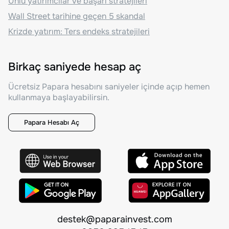
Ünlü yatırımcılar ve başarı stratejileri
Wall Street tarihine geçen 5 skandal
Krizde yatırım: Ters endeks stratejileri
Birkaç saniyede hesap aç
Ücretsiz Papara hesabını saniyeler içinde açıp hemen
kullanmaya başlayabilirsin.
Papara Hesabı Aç
destek@paparainvest.com