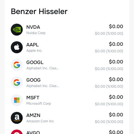
Benzer Hisseler
$0.00
NVDA
Nvidia Corp
$0.00
(%
100.00
)
$0.00
AAPL
Apple Inc.
$0.00
(%
100.00
)
$0.00
GOOGL
Alphabet Inc. Class A Common Stock
$0.00
(%
100.00
)
$0.00
GOOG
Alphabet Inc. Class C Capital Stock
$0.00
(%
100.00
)
$0.00
MSFT
Microsoft Corp
$0.00
(%
100.00
)
$0.00
AMZN
Amazon.Com Inc
$0.00
(%
100.00
)
$0.00
AVGO