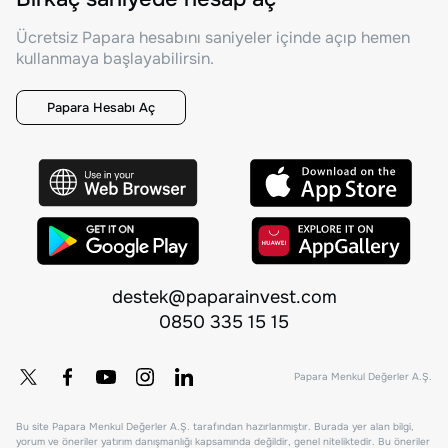
Ücretsiz Papara hesabını saniyeler içinde açıp hemen
kullanmaya başlayabilirsin.
Papara Hesabı Aç
destek@paparainvest.com
0850 335 15 15
Papara Menkul Değerler A.Ş.
Bu site Papara Menkul Değerler A.Ş. tarafından hazırlanmıştır. Burada yer alan bilgi,
yorum ve öneriler yatırım danışmanlığı kapsamında değildir, genel niteliktedir. Bu öneriler