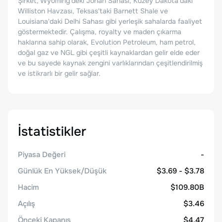
Şirket, Wyoming'deki Jonah Sahası, Kuzey Dakota'daki
Williston Havzası, Teksas'taki Barnett Shale ve
Louisiana'daki Delhi Sahası gibi yerleşik sahalarda faaliyet
göstermektedir. Çalışma, royalty ve maden çıkarma
haklarına sahip olarak, Evolution Petroleum, ham petrol,
doğal gaz ve NGL gibi çeşitli kaynaklardan gelir elde eder
ve bu sayede kaynak zengini varlıklarından çeşitlendirilmiş
ve istikrarlı bir gelir sağlar.
İstatistikler
Piyasa Değeri
-
Günlük En Yüksek/Düşük
$3.69 - $3.78
Hacim
$109.80B
Açılış
$3.46
Önceki Kapanış
$4.47