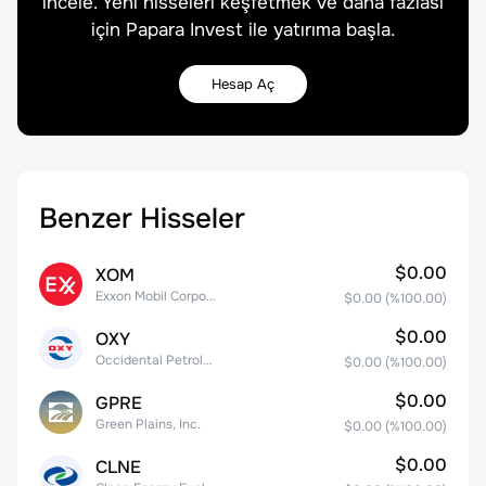
incele. Yeni hisseleri keşfetmek ve daha fazlası
için Papara Invest ile yatırıma başla.
Hesap Aç
Benzer Hisseler
$0.00
XOM
Exxon Mobil Corporation
$0.00
(%
100.00
)
$0.00
OXY
Occidental Petroleum Corporation
$0.00
(%
100.00
)
$0.00
GPRE
Green Plains, Inc.
$0.00
(%
100.00
)
$0.00
CLNE