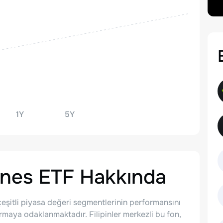
1Y
5Y
ines ETF
Hakkında
i çeşitli piyasa değeri segmentlerinin performansını
rmaya odaklanmaktadır. Filipinler merkezli bu fon,