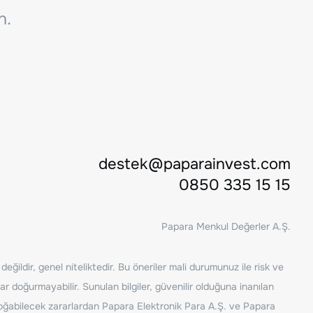
n.
destek@paparainvest.com
0850 335 15 15
Papara Menkul Değerler A.Ş.
ğildir, genel niteliktedir. Bu öneriler mali durumunuz ile risk ve
ar doğurmayabilir. Sunulan bilgiler, güvenilir olduğuna inanılan
n doğabilecek zararlardan Papara Elektronik Para A.Ş. ve Papara