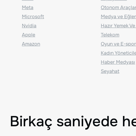
Meta
Otonom Araçla
Microsoft
Medya ve Eğle
Nvidia
Hazır Yemek Ve
Apple
Telekom
Amazon
Oyun ve E-spor
Kadın Yöneticil
Haber Medyası
Seyahat
Birkaç saniyede h