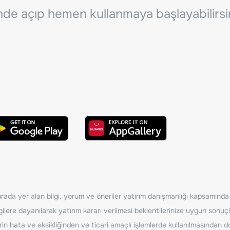
inde açıp hemen kullanmaya başlayabilirsi
ada yer alan bilgi, yorum ve öneriler yatırım danışmanlığı kapsamında de
ilere dayanılarak yatırım kararı verilmesi beklentilerinize uygun sonuçl
erin hata ve eksikliğinden ve ticari amaçlı işlemlerde kullanılmasında