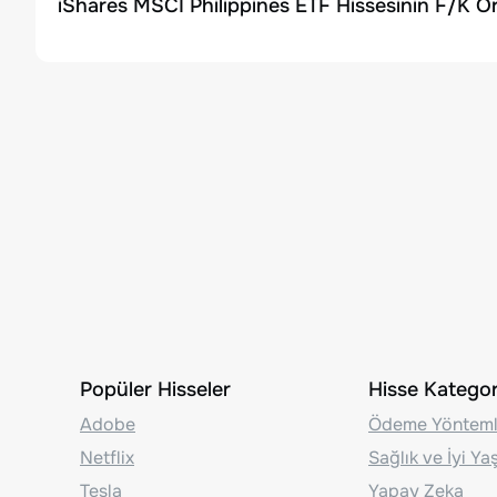
iShares MSCI Philippines ETF Hissesinin F/K Or
Popüler Hisseler
Hisse Kategori
Adobe
Ödeme Yönteml
Netflix
Sağlık ve İyi Y
Tesla
Yapay Zeka