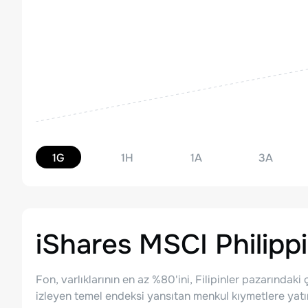
1G
1H
1A
3A
iShares MSCI Philipp
Fon, varlıklarının en az %80'ini, Filipinler pazarındak
izleyen temel endeksi yansıtan menkul kıymetlere yatı