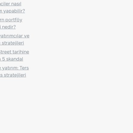
iler nasıl
m yapabilir?
n portföy
i nedir?
atırımcılar ve
 stratejileri
treet tarihine
 5 skandal
 yatırım: Ters
 stratejileri