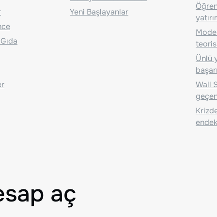
Öğrenc
r
Yeni Başlayanlar
yatırı
nce
Moder
 Gıda
teoris
Ünlü y
başarı
er
Wall S
geçen
Krizde
endeks
esap aç