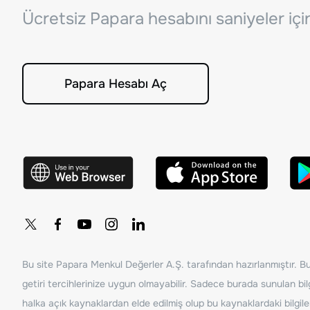
Ücretsiz Papara hesabını saniyeler iç
Papara Hesabı Aç
Bu site Papara Menkul Değerler A.Ş. tarafından hazırlanmıştır. Bur
getiri tercihlerinize uygun olmayabilir. Sadece burada sunulan bilg
halka açık kaynaklardan elde edilmiş olup bu kaynaklardaki bilgil