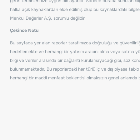
getiri tercihlerinize uygun olmayabilir. Sadece burada sunulan bilg
halka açık kaynaklardan elde edilmiş olup bu kaynaklardaki bilgil
Menkul Değerler A.Ş. sorumlu değildir.
Çekince Notu
Bu sayfada yer alan raporlar tarafımızca doğruluğu ve güvenilirliği
hedeflemekte ve herhangi bir yatırım aracını alma veya satma yönü
bilgi ve veriler arasında bir bağlantı kurulamayacağı gibi, söz ko
bulunmamaktadır. Bu raporlardaki her türlü iç ve dış piyasa tablo 
herhangi bir maddi menfaat beklentisi olmaksızın genel anlamda bil