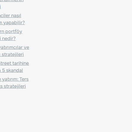
i
iler nasıl
m yapabilir?
n portföy
i nedir?
atırımcılar ve
 stratejileri
treet tarihine
 5 skandal
 yatırım: Ters
 stratejileri