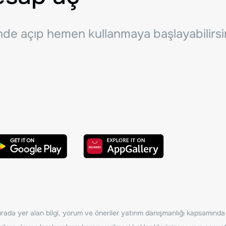
inde açıp hemen kullanmaya başlayabilirsi
ada yer alan bilgi, yorum ve öneriler yatırım danışmanlığı kapsamında de