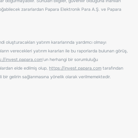
ar doğurmayabilir. Sunulan bilgiler, güvenilir olduğuna inanılan
n doğabilecek zararlardan Papara Elektronik Para A.Ş. ve Papara
ndi oluşturacakları yatırım kararlarında yardımcı olmayı
rın verecekleri yatırım kararları ile bu raporlarda bulunan görüş,
s://invest.papara.com
'un herhangi bir sorumluluğu
lardan elde edilmiş olup,
https://invest.papara.com
tarafından
i bir gelirin sağlanmasına yönelik olarak verilmemektedir.