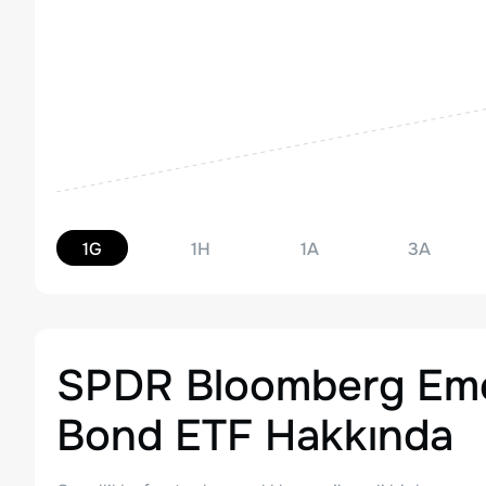
1G
1H
1A
3A
SPDR Bloomberg Eme
Bond ETF
Hakkında