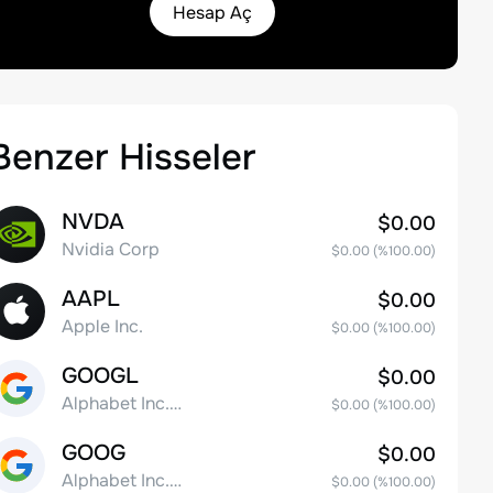
Hesap Aç
Benzer Hisseler
NVDA
$0.00
Nvidia Corp
$0.00
(%
100.00
)
AAPL
$0.00
Apple Inc.
$0.00
(%
100.00
)
GOOGL
$0.00
Alphabet Inc. Class A Common Stock
$0.00
(%
100.00
)
GOOG
$0.00
Alphabet Inc. Class C Capital Stock
$0.00
(%
100.00
)