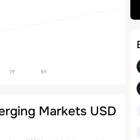
1Y
5Y
rging Markets USD