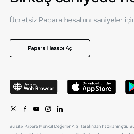
Ücretsiz Papara hesabını saniyeler iç
Papara Hesabı Aç
Bu site Papara Menkul Değerler A.Ş. tarafından hazırlanmıştır. Bur