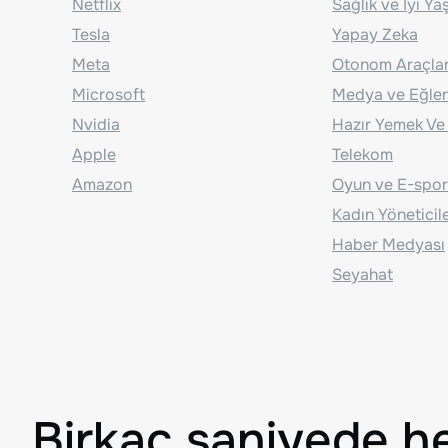
Netflix
Sağlık ve İyi Y
Tesla
Yapay Zeka
Meta
Otonom Araçla
Microsoft
Medya ve Eğle
Nvidia
Hazır Yemek Ve
Apple
Telekom
Amazon
Oyun ve E-spor
Kadın Yöneticil
Haber Medyası
Seyahat
Birkaç saniyede h