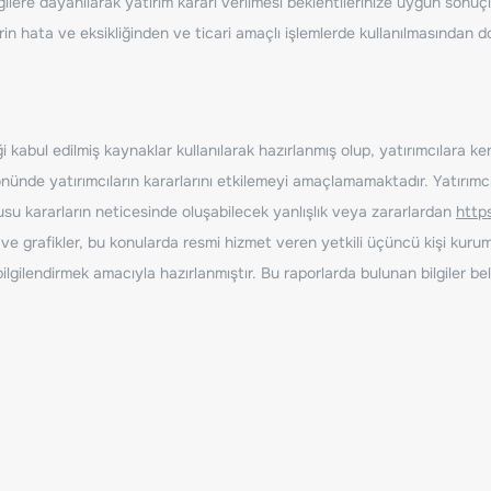
ilere dayanılarak yatırım kararı verilmesi beklentilerinize uygun sonuçl
erin hata ve eksikliğinden ve ticari amaçlı işlemlerde kullanılmasında
 kabul edilmiş kaynaklar kullanılarak hazırlanmış olup, yatırımcılara ke
nde yatırımcıların kararlarını etkilemeyi amaçlamamaktadır. Yatırımcıla
nusu kararların neticesinde oluşabilecek yanlışlık veya zararlardan
http
ve grafikler, bu konularda resmi hizmet veren yetkili üçüncü kişi kurum
gilendirmek amacıyla hazırlanmıştır. Bu raporlarda bulunan bilgiler bell