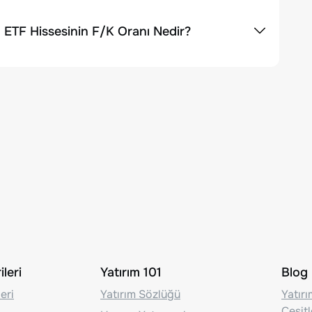
TF Hissesinin F/K Oranı Nedir?
leri
Yatırım 101
Blog
eri
Yatırım Sözlüğü
Yatır
Çeşit