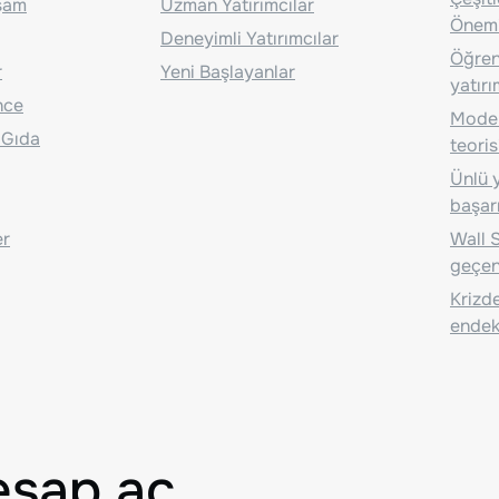
aşam
Uzman Yatırımcılar
Önem
Deneyimli Yatırımcılar
Öğrenc
r
Yeni Başlayanlar
yatırı
nce
Moder
 Gıda
teoris
Ünlü y
başarı
er
Wall S
geçen
Krizde
endeks
esap aç