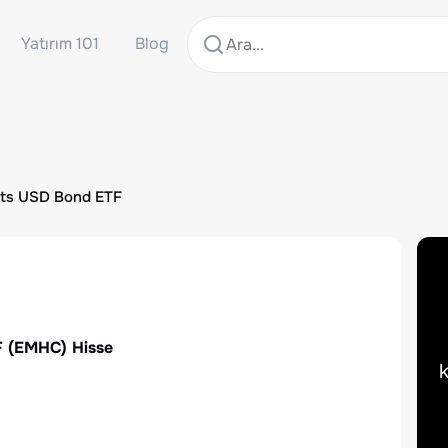
Yatırım 101
Blog
ts USD Bond ETF
F
(
EMHC
) Hisse
k