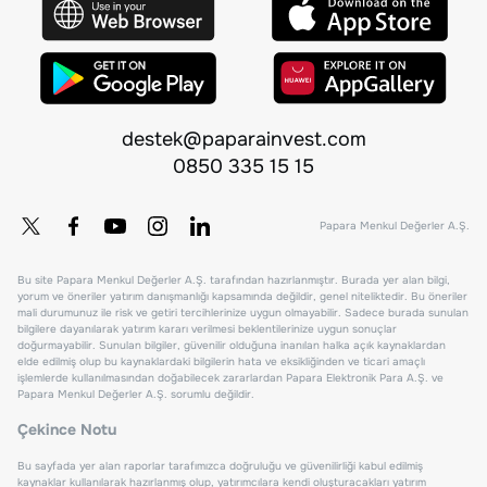
destek@paparainvest.com
0850 335 15 15
Papara Menkul Değerler A.Ş.
Bu site Papara Menkul Değerler A.Ş. tarafından hazırlanmıştır. Burada yer alan bilgi,
yorum ve öneriler yatırım danışmanlığı kapsamında değildir, genel niteliktedir. Bu öneriler
mali durumunuz ile risk ve getiri tercihlerinize uygun olmayabilir. Sadece burada sunulan
bilgilere dayanılarak yatırım kararı verilmesi beklentilerinize uygun sonuçlar
doğurmayabilir. Sunulan bilgiler, güvenilir olduğuna inanılan halka açık kaynaklardan
elde edilmiş olup bu kaynaklardaki bilgilerin hata ve eksikliğinden ve ticari amaçlı
işlemlerde kullanılmasından doğabilecek zararlardan Papara Elektronik Para A.Ş. ve
Papara Menkul Değerler A.Ş. sorumlu değildir.
Çekince Notu
Bu sayfada yer alan raporlar tarafımızca doğruluğu ve güvenilirliği kabul edilmiş
kaynaklar kullanılarak hazırlanmış olup, yatırımcılara kendi oluşturacakları yatırım