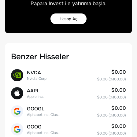
Papara Invest ile yatırıma başla.
Hesap Aç
Benzer Hisseler
$0.00
NVDA
Nvidia Corp
$0.00
(%
100.00
)
$0.00
AAPL
Apple Inc.
$0.00
(%
100.00
)
$0.00
GOOGL
Alphabet Inc. Class A Common Stock
$0.00
(%
100.00
)
$0.00
GOOG
Alphabet Inc. Class C Capital Stock
$0.00
(%
100.00
)