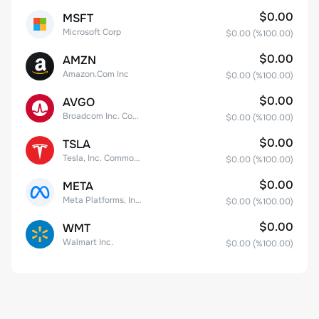
$0.00
MSFT
Microsoft Corp
$0.00
(%
100.00
)
$0.00
AMZN
Amazon.Com Inc
$0.00
(%
100.00
)
$0.00
AVGO
Broadcom Inc. Common Stock
$0.00
(%
100.00
)
$0.00
TSLA
Tesla, Inc. Common Stock
$0.00
(%
100.00
)
$0.00
META
Meta Platforms, Inc. Class A Common Stock
$0.00
(%
100.00
)
$0.00
WMT
Walmart Inc.
$0.00
(%
100.00
)