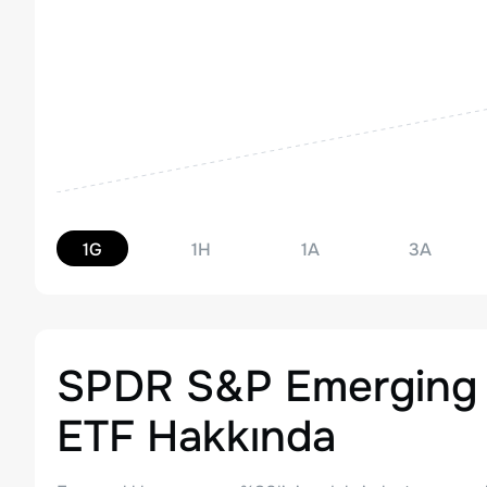
1G
1H
1A
3A
SPDR S&P Emerging 
ETF
Hakkında