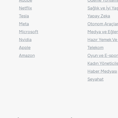
Adobe
Ödeme Yönteml
Netflix
Sağlık ve İyi Y
Tesla
Yapay Zeka
Meta
Otonom Araçla
Microsoft
Medya ve Eğle
Nvidia
Hazır Yemek Ve
Apple
Telekom
Amazon
Oyun ve E-spor
Kadın Yöneticil
Haber Medyası
Seyahat