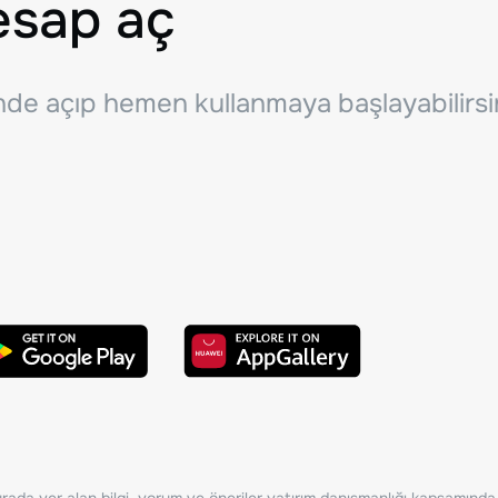
esap aç
inde açıp hemen kullanmaya başlayabilirsi
ada yer alan bilgi, yorum ve öneriler yatırım danışmanlığı kapsamında de