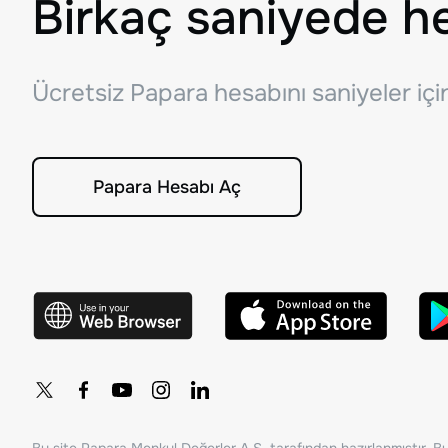
Birkaç saniyede h
Ücretsiz Papara hesabını saniyeler iç
Papara Hesabı Aç
Bu site Papara Menkul Değerler A.Ş. tarafından hazırlanmıştır. Bur