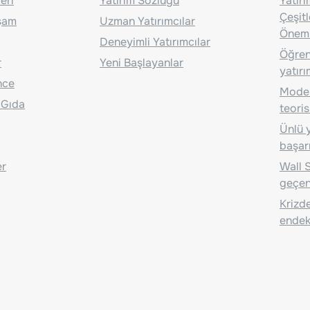
eri
Yatırım Sözlüğü
Yatır
Çeşit
aşam
Uzman Yatırımcılar
Önem
Deneyimli Yatırımcılar
Öğrenc
r
Yeni Başlayanlar
yatırı
nce
Moder
 Gıda
teoris
Ünlü y
başarı
er
Wall S
geçen
Krizde
endeks