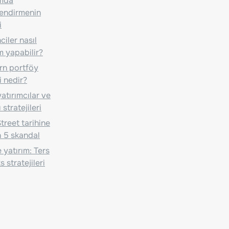
ımda
lendirmenin
i
iler nasıl
m yapabilir?
n portföy
i nedir?
atırımcılar ve
 stratejileri
treet tarihine
 5 skandal
 yatırım: Ters
 stratejileri