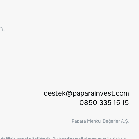
n.
destek@paparainvest.com
0850 335 15 15
Papara Menkul Değerler A.Ş.
ğildir, genel niteliktedir. Bu öneriler mali durumunuz ile risk ve