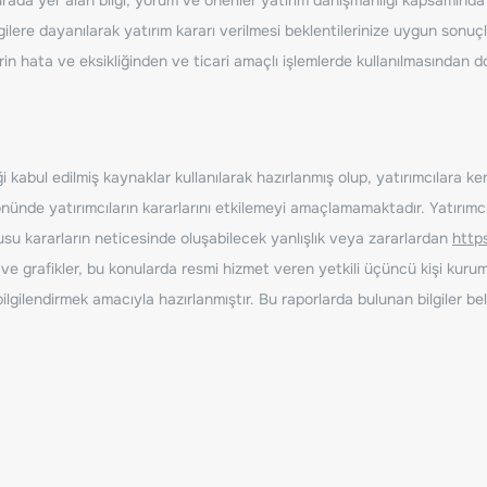
ilere dayanılarak yatırım kararı verilmesi beklentilerinize uygun sonuçl
erin hata ve eksikliğinden ve ticari amaçlı işlemlerde kullanılmasında
 kabul edilmiş kaynaklar kullanılarak hazırlanmış olup, yatırımcılara ke
nde yatırımcıların kararlarını etkilemeyi amaçlamamaktadır. Yatırımcıla
nusu kararların neticesinde oluşabilecek yanlışlık veya zararlardan
http
ve grafikler, bu konularda resmi hizmet veren yetkili üçüncü kişi kurum
gilendirmek amacıyla hazırlanmıştır. Bu raporlarda bulunan bilgiler bell