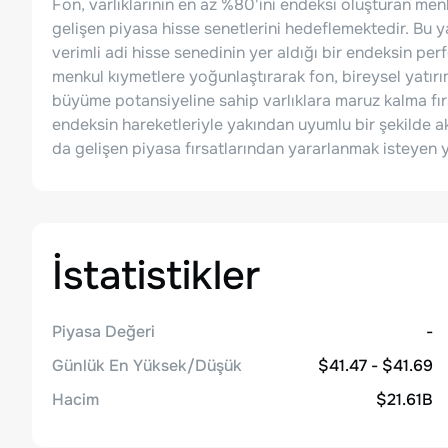
Fon, varlıklarının en az %80'ini endeksi oluşturan me
gelişen piyasa hisse senetlerini hedeflemektedir. Bu 
verimli adi hisse senedinin yer aldığı bir endeksin p
menkul kıymetlere yoğunlaştırarak fon, bireysel yatır
büyüme potansiyeline sahip varlıklara maruz kalma fır
endeksin hareketleriyle yakından uyumlu bir şekilde ak
da gelişen piyasa fırsatlarından yararlanmak isteyen ya
İstatistikler
Piyasa Değeri
-
Günlük En Yüksek/Düşük
$41.47 - $41.69
Hacim
$21.61B