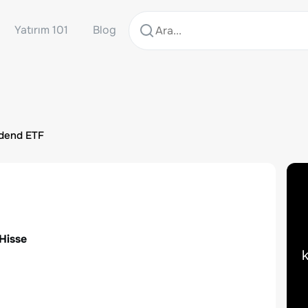
Yatırım 101
Blog
idend ETF
 Hisse
k