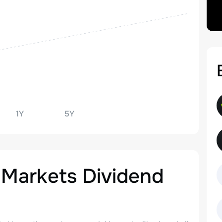
1Y
5Y
Markets Dividend