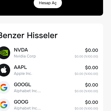
Hesap Aç
Benzer Hisseler
NVDA
$0.00
Nvidia Corp
$0.00
(%
100.00
)
AAPL
$0.00
Apple Inc.
$0.00
(%
100.00
)
GOOGL
$0.00
Alphabet Inc. Class A Common Stock
$0.00
(%
100.00
)
GOOG
$0.00
Alphabet Inc. Class C Capital Stock
$0.00
(%
100.00
)