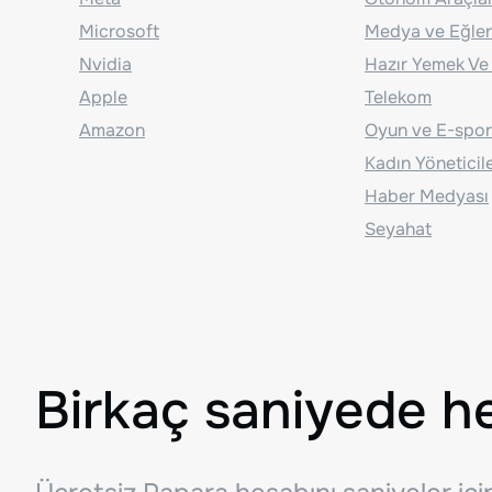
Microsoft
Medya ve Eğle
Nvidia
Hazır Yemek Ve
Apple
Telekom
Amazon
Oyun ve E-spor
Kadın Yöneticil
Haber Medyası
Seyahat
Birkaç saniyede h