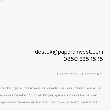
n.
destek@paparainvest.com
0850 335 15 15
Papara Menkul Değerler A.Ş.
ğildir, genel niteliktedir. Bu öneriler mali durumunuz ile risk ve
ar doğurmayabilir. Sunulan bilgiler, güvenilir olduğuna inanılan
n doğabilecek zararlardan Papara Elektronik Para A.Ş. ve Papara