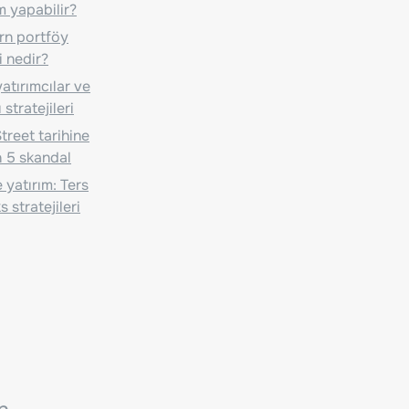
m yapabilir?
n portföy
i nedir?
atırımcılar ve
 stratejileri
treet tarihine
 5 skandal
 yatırım: Ters
 stratejileri