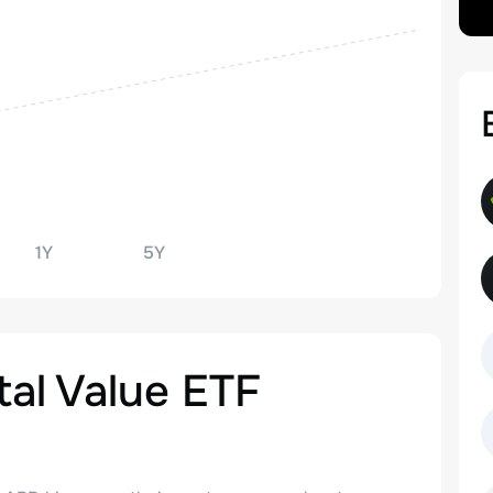
1Y
5Y
al Value ETF