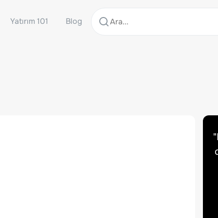
Yatırım 101
Blog
"