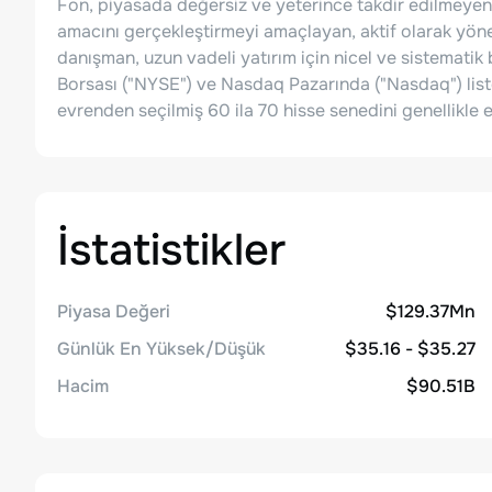
Fon, piyasada değersiz ve yeterince takdir edilmeyen
amacını gerçekleştirmeyi amaçlayan, aktif olarak yönet
danışman, uzun vadeli yatırım için nicel ve sistemati
Borsası ("NYSE") ve Nasdaq Pazarında ("Nasdaq") liste
evrenden seçilmiş 60 ila 70 hisse senedini genellikle 
İstatistikler
Piyasa Değeri
$129.37Mn
Günlük En Yüksek/Düşük
$35.16 - $35.27
Hacim
$90.51B