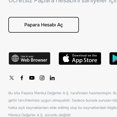
Ücretsiz Papara hesabını saniyeler iç
Papara Hesabı Aç
Bu site Papara Menkul Değerler A.Ş. tarafından hazırlanmıştır. Bur
getiri tercihlerinize uygun olmayabilir. Sadece burada sunulan bilg
halka açık kaynaklardan elde edilmiş olup bu kaynaklardaki bilgil
Menkul Değerler A.Ş. sorumlu değildir.