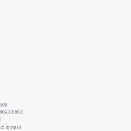
ımda
lendirmenin
i
iler nasıl