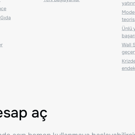
yatırı
nce
Moder
 Gıda
teoris
Ünlü y
başarı
er
Wall S
geçen
Krizde
endeks
esap aç