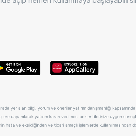
inde açıp hemen kullanmaya başlayabilirsi
ada yer alan bilgi, yorum ve öneriler yatırım danışmanlığı kapsamında de
ilere dayanılarak yatırım kararı verilmesi beklentilerinize uygun sonuçl
erin hata ve eksikliğinden ve ticari amaçlı işlemlerde kullanılmasında