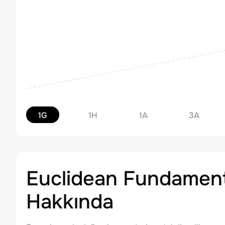
1G
1H
1A
3A
Euclidean Fundament
Hakkında