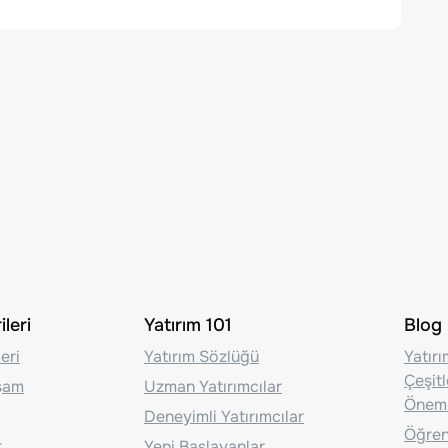
leri
Yatırım 101
Blog
eri
Yatırım Sözlüğü
Yatır
Çeşit
aşam
Uzman Yatırımcılar
Önem
Deneyimli Yatırımcılar
Öğrenc
r
Yeni Başlayanlar