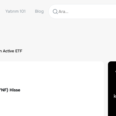
Yatırım 101
Blog
on Active ETF
YNF
) Hisse
k