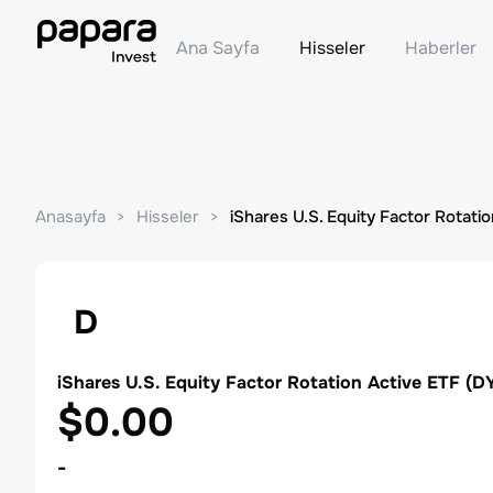
Ana Sayfa
Hisseler
Haberler
Anasayfa
Hisseler
iShares U.S. Equity Factor Rotati
D
iShares U.S. Equity Factor Rotation Active ETF
(
D
$0.00
-