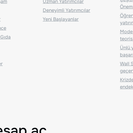
aşam
Uzman Yatırımcılar
Önem
Deneyimli Yatırımcılar
Öğrenc
r
Yeni Başlayanlar
yatırı
nce
Moder
 Gıda
teoris
Ünlü y
başarı
er
Wall S
geçen
Krizde
endeks
esap aç