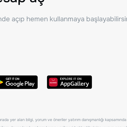
inde açıp hemen kullanmaya başlayabilirsi
ada yer alan bilgi, yorum ve öneriler yatırım danışmanlığı kapsamında de