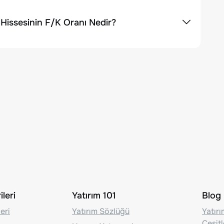
 Hissesinin F/K Oranı Nedir?
leri
Yatırım 101
Blog
eri
Yatırım Sözlüğü
Yatır
Çeşit