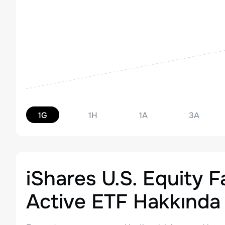
1G
1H
1A
3A
iShares U.S. Equity F
Active ETF
Hakkında