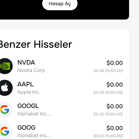
Hesap Aç
Benzer Hisseler
NVDA
$0.00
Nvidia Corp
$0.00
(%
100.00
)
AAPL
$0.00
Apple Inc.
$0.00
(%
100.00
)
GOOGL
$0.00
Alphabet Inc. Class A Common Stock
$0.00
(%
100.00
)
GOOG
$0.00
Alphabet Inc. Class C Capital Stock
$0.00
(%
100.00
)