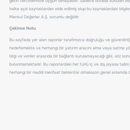
getiri tercihlerinize uygun olmayabilir. Sadece burada sunulan bilg
halka açık kaynaklardan elde edilmiş olup bu kaynaklardaki bilgil
Menkul Değerler A.Ş. sorumlu değildir.
Çekince Notu
Bu sayfada yer alan raporlar tarafımızca doğruluğu ve güvenilirliği
hedeflemekte ve herhangi bir yatırım aracını alma veya satma yönü
bilgi ve veriler arasında bir bağlantı kurulamayacağı gibi, söz ko
bulunmamaktadır. Bu raporlardaki her türlü iç ve dış piyasa tablo 
herhangi bir maddi menfaat beklentisi olmaksızın genel anlamda bil