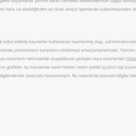
ilere dayanılarak yatırım kararı verilmesi beklentilerinize uygun sonuçl
erin hata ve eksikliğinden ve ticari amaçlı işlemlerde kullanılmasında
 kabul edilmiş kaynaklar kullanılarak hazırlanmış olup, yatırımcılara ke
nde yatırımcıların kararlarını etkilemeyi amaçlamamaktadır. Yatırımcıla
nusu kararların neticesinde oluşabilecek yanlışlık veya zararlardan
http
ve grafikler, bu konularda resmi hizmet veren yetkili üçüncü kişi kurum
gilendirmek amacıyla hazırlanmıştır. Bu raporlarda bulunan bilgiler bell