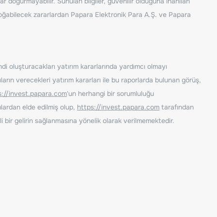
ar doğurmayabilir. Sunulan bilgiler, güvenilir olduğuna inanılan
n doğabilecek zararlardan Papara Elektronik Para A.Ş. ve Papara
ndi oluşturacakları yatırım kararlarında yardımcı olmayı
rın verecekleri yatırım kararları ile bu raporlarda bulunan görüş,
s://invest.papara.com
'un herhangi bir sorumluluğu
lardan elde edilmiş olup,
https://invest.papara.com
tarafından
i bir gelirin sağlanmasına yönelik olarak verilmemektedir.