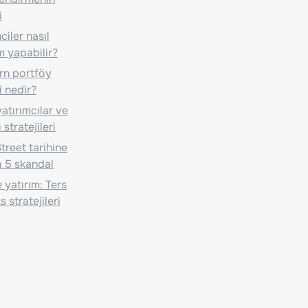
i
iler nasıl
m yapabilir?
n portföy
i nedir?
atırımcılar ve
 stratejileri
treet tarihine
 5 skandal
 yatırım: Ters
 stratejileri