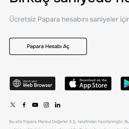
Ücretsiz Papara hesabını saniyeler iç
Papara Hesabı Aç
Bu site Papara Menkul Değerler A.Ş. tarafından hazırlanmıştır. Bur