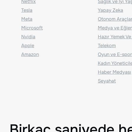
Netflix
Sağlık ve İyi Y
Tesla
Yapay Zeka
Meta
Otonom Araçla
Microsoft
Medya ve Eğle
Nvidia
Hazır Yemek Ve
Apple
Telekom
Amazon
Oyun ve E-spor
Kadın Yöneticil
Haber Medyası
Seyahat
Birkaç saniyede h