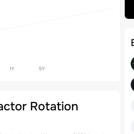
1Y
5Y
actor Rotation