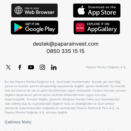
destek@paparainvest.com
0850 335 15 15
Papara Menkul Değerler A.Ş.
Bu site Papara Menkul Değerler A.Ş. tarafından hazırlanmıştır. Burada yer alan bilgi,
yorum ve öneriler yatırım danışmanlığı kapsamında değildir, genel niteliktedir. Bu öneriler
mali durumunuz ile risk ve getiri tercihlerinize uygun olmayabilir. Sadece burada sunulan
bilgilere dayanılarak yatırım kararı verilmesi beklentilerinize uygun sonuçlar
doğurmayabilir. Sunulan bilgiler, güvenilir olduğuna inanılan halka açık kaynaklardan
elde edilmiş olup bu kaynaklardaki bilgilerin hata ve eksikliğinden ve ticari amaçlı
işlemlerde kullanılmasından doğabilecek zararlardan Papara Elektronik Para A.Ş. ve
Papara Menkul Değerler A.Ş. sorumlu değildir.
Çekince Notu