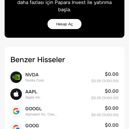
daha fazlası için Papara Invest ile yatırıma
başla.
Hesap Aç
Benzer Hisseler
$0.00
NVDA
Nvidia Corp
$0.00
(%
100.00
)
$0.00
AAPL
Apple Inc.
$0.00
(%
100.00
)
$0.00
GOOGL
Alphabet Inc. Class A Common Stock
$0.00
(%
100.00
)
$0.00
GOOG