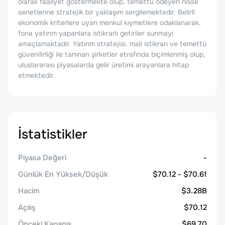
olarak faaliyet göstermekte olup, temettü ödeyen hisse
senetlerine stratejik bir yaklaşım sergilemektedir. Belirli
ekonomik kriterlere uyan menkul kıymetlere odaklanarak,
fona yatırım yapanlara istikrarlı getiriler sunmayı
amaçlamaktadır. Yatırım stratejisi, mali istikrarı ve temettü
güvenilirliği ile tanınan şirketler etrafında biçimlenmiş olup,
uluslararası piyasalarda gelir üretimi arayanlara hitap
etmektedir.
İstatistikler
Piyasa Değeri
-
Günlük En Yüksek/Düşük
$70.12 - $70.61
Hacim
$3.28B
Açılış
$70.12
Önceki Kapanış
$69.70