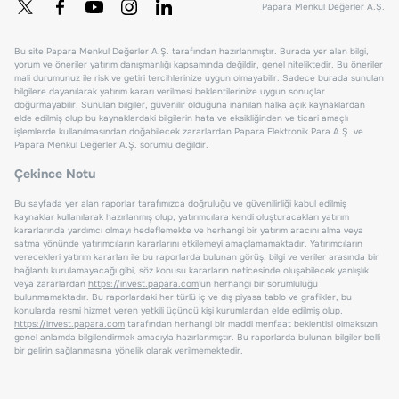
Papara Menkul Değerler A.Ş.
Bu site Papara Menkul Değerler A.Ş. tarafından hazırlanmıştır. Burada yer alan bilgi,
yorum ve öneriler yatırım danışmanlığı kapsamında değildir, genel niteliktedir. Bu öneriler
mali durumunuz ile risk ve getiri tercihlerinize uygun olmayabilir. Sadece burada sunulan
bilgilere dayanılarak yatırım kararı verilmesi beklentilerinize uygun sonuçlar
doğurmayabilir. Sunulan bilgiler, güvenilir olduğuna inanılan halka açık kaynaklardan
elde edilmiş olup bu kaynaklardaki bilgilerin hata ve eksikliğinden ve ticari amaçlı
işlemlerde kullanılmasından doğabilecek zararlardan Papara Elektronik Para A.Ş. ve
Papara Menkul Değerler A.Ş. sorumlu değildir.
Çekince Notu
Bu sayfada yer alan raporlar tarafımızca doğruluğu ve güvenilirliği kabul edilmiş
kaynaklar kullanılarak hazırlanmış olup, yatırımcılara kendi oluşturacakları yatırım
kararlarında yardımcı olmayı hedeflemekte ve herhangi bir yatırım aracını alma veya
satma yönünde yatırımcıların kararlarını etkilemeyi amaçlamamaktadır. Yatırımcıların
verecekleri yatırım kararları ile bu raporlarda bulunan görüş, bilgi ve veriler arasında bir
bağlantı kurulamayacağı gibi, söz konusu kararların neticesinde oluşabilecek yanlışlık
veya zararlardan
https://invest.papara.com
'un herhangi bir sorumluluğu
bulunmamaktadır. Bu raporlardaki her türlü iç ve dış piyasa tablo ve grafikler, bu
konularda resmi hizmet veren yetkili üçüncü kişi kurumlardan elde edilmiş olup,
https://invest.papara.com
tarafından herhangi bir maddi menfaat beklentisi olmaksızın
genel anlamda bilgilendirmek amacıyla hazırlanmıştır. Bu raporlarda bulunan bilgiler belli
bir gelirin sağlanmasına yönelik olarak verilmemektedir.