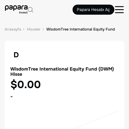
Papara Hesabı Aç
Anasayfa
Hisseler
WisdomTree International Equity Fund
D
WisdomTree International Equity Fund
(
DWM
)
Hisse
$0.00
-