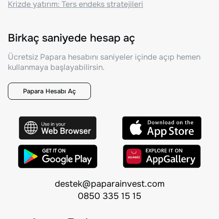
Krizde yatırım: Ters endeks stratejileri
Birkaç saniyede hesap aç
Ücretsiz Papara hesabını saniyeler içinde açıp hemen
kullanmaya başlayabilirsin.
Papara Hesabı Aç
destek@paparainvest.com
0850 335 15 15