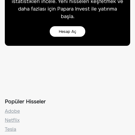
istatistikleri incele. Yeni hisseleri keşfetmek ve
daha fazlası için Papara Invest ile yatırıma
başla.
Hesap Aç
Popüler Hisseler
Adobe
Netflix
Tesla