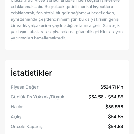
Uluslararası Hisse Senedi Endeksi'nden seçilen şirketlere
odaklanmaktadır. Bu yüksek getirili menkul kıymetlere
odaklanarak, fon stabil bir gelir sağlamayı hedeflerken,
aynı zamanda çeşitlendirilmemiştir; bu da yatırımın geniş
bir varlık yelpazesine yayılmadığı anlamına gelir. Stratejik
yaklaşım, uluslararası piyasalarda güvenilir getiriler arayan
yatırımcıları hedeflemektedir.
İstatistikler
Piyasa Değeri
$524.71Mn
Günlük En Yüksek/Düşük
$54.56 - $54.85
Hacim
$35.55B
Açılış
$54.85
Önceki Kapanış
$54.83