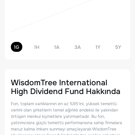
1G
1H
1A
3A
1Y
5Y
WisdomTree International
High Dividend Fund
Hakkında
Fon, toplam varlıklarının en az %95'ini, yüksek temettü
verimi olan şirketlerin temel ağırlıklı endeksi ile yakından
örtüşen menkul kıymetlere yatırmaktadır. Bu fon,
yatırımcılara güçlü temettü performansına sahip firmalara
maruz kalma imkanı sunmayı amaçlayarak WisdomTree