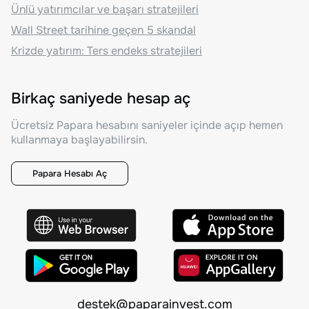
Ünlü yatırımcılar ve başarı stratejileri
Wall Street tarihine geçen 5 skandal
Krizde yatırım: Ters endeks stratejileri
Birkaç saniyede hesap aç
Ücretsiz Papara hesabını saniyeler içinde açıp hemen
kullanmaya başlayabilirsin.
Papara Hesabı Aç
destek@paparainvest.com