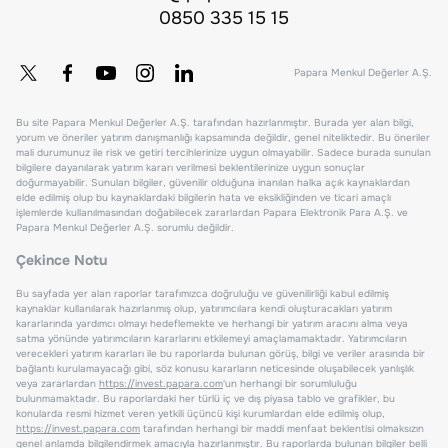
0850 335 15 15
Papara Menkul Değerler A.Ş.
Bu site Papara Menkul Değerler A.Ş. tarafından hazırlanmıştır. Burada yer alan bilgi,
yorum ve öneriler yatırım danışmanlığı kapsamında değildir, genel niteliktedir. Bu öneriler
mali durumunuz ile risk ve getiri tercihlerinize uygun olmayabilir. Sadece burada sunulan
bilgilere dayanılarak yatırım kararı verilmesi beklentilerinize uygun sonuçlar
doğurmayabilir. Sunulan bilgiler, güvenilir olduğuna inanılan halka açık kaynaklardan
elde edilmiş olup bu kaynaklardaki bilgilerin hata ve eksikliğinden ve ticari amaçlı
işlemlerde kullanılmasından doğabilecek zararlardan Papara Elektronik Para A.Ş. ve
Papara Menkul Değerler A.Ş. sorumlu değildir.
Çekince Notu
Bu sayfada yer alan raporlar tarafımızca doğruluğu ve güvenilirliği kabul edilmiş
kaynaklar kullanılarak hazırlanmış olup, yatırımcılara kendi oluşturacakları yatırım
kararlarında yardımcı olmayı hedeflemekte ve herhangi bir yatırım aracını alma veya
satma yönünde yatırımcıların kararlarını etkilemeyi amaçlamamaktadır. Yatırımcıların
verecekleri yatırım kararları ile bu raporlarda bulunan görüş, bilgi ve veriler arasında bir
bağlantı kurulamayacağı gibi, söz konusu kararların neticesinde oluşabilecek yanlışlık
veya zararlardan
https://invest.papara.com
'un herhangi bir sorumluluğu
bulunmamaktadır. Bu raporlardaki her türlü iç ve dış piyasa tablo ve grafikler, bu
konularda resmi hizmet veren yetkili üçüncü kişi kurumlardan elde edilmiş olup,
https://invest.papara.com
tarafından herhangi bir maddi menfaat beklentisi olmaksızın
genel anlamda bilgilendirmek amacıyla hazırlanmıştır. Bu raporlarda bulunan bilgiler belli