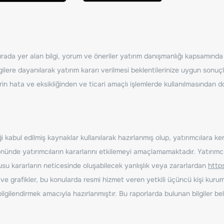
ada yer alan bilgi, yorum ve öneriler yatırım danışmanlığı kapsamında de
ilere dayanılarak yatırım kararı verilmesi beklentilerinize uygun sonuçl
erin hata ve eksikliğinden ve ticari amaçlı işlemlerde kullanılmasında
 kabul edilmiş kaynaklar kullanılarak hazırlanmış olup, yatırımcılara ke
nde yatırımcıların kararlarını etkilemeyi amaçlamamaktadır. Yatırımcıla
nusu kararların neticesinde oluşabilecek yanlışlık veya zararlardan
http
ve grafikler, bu konularda resmi hizmet veren yetkili üçüncü kişi kurum
gilendirmek amacıyla hazırlanmıştır. Bu raporlarda bulunan bilgiler bell