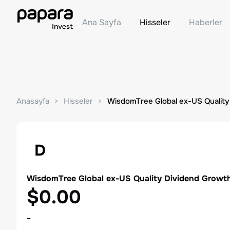
Ana Sayfa
Hisseler
Haberler
Anasayfa
Hisseler
WisdomTree Global ex-US Quality
D
WisdomTree Global ex-US Quality Dividend Growt
$0.00
-