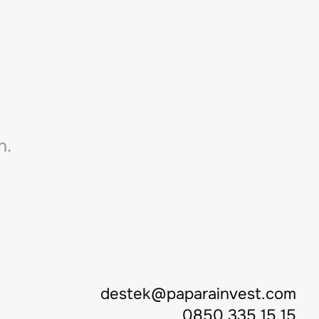
n.
destek@paparainvest.com
0850 335 15 15