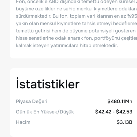
Fon, öncelikle ABD dışındaki temettü ödeyen küresel 
büyüme özelliklerine sahip menkul kıymetlere odaklana
sürdürmektedir. Bu fon, toplam varlıklarının en az %95'
yakın olan menkul kıymetlere tahsis etmeyi hedeflemek
temettü getirisi hem de büyüme potansiyeli gösteren 
hisse senetlerine odaklanarak fon, portföyünü çeşitle
kalmak isteyen yatırımcılara hitap etmektedir.
İstatistikler
Piyasa Değeri
$480.11Mn
Günlük En Yüksek/Düşük
$42.42 - $42.53
Hacim
$3.13B