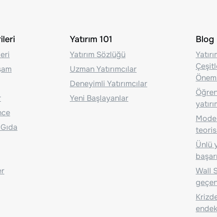
leri
Yatırım 101
Blog
eri
Yatırım Sözlüğü
Yatır
Çeşit
aşam
Uzman Yatırımcılar
Önem
Deneyimli Yatırımcılar
Öğrenc
r
Yeni Başlayanlar
yatırı
nce
Moder
 Gıda
teoris
Ünlü y
başarı
er
Wall S
geçen
Krizde
endeks