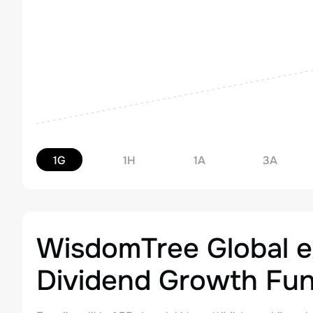
1G
1H
1A
3A
WisdomTree Global e
Dividend Growth Fu