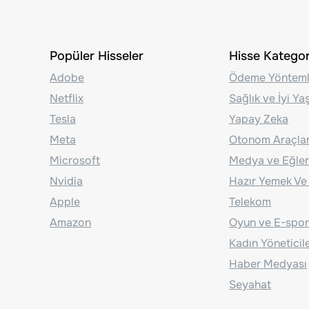
Popüler Hisseler
Hisse Kategori
Adobe
Ödeme Yönteml
Netflix
Sağlık ve İyi Y
Tesla
Yapay Zeka
Meta
Otonom Araçla
Microsoft
Medya ve Eğle
Nvidia
Hazır Yemek Ve
Apple
Telekom
Amazon
Oyun ve E-spor
Kadın Yöneticil
Haber Medyası
Seyahat