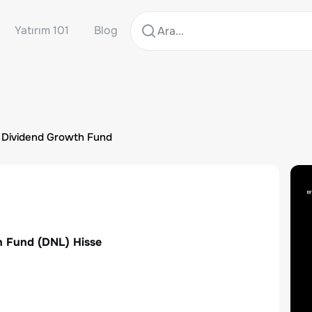
Yatırım 101
Blog
 Dividend Growth Fund
"
h Fund
(
DNL
) Hisse