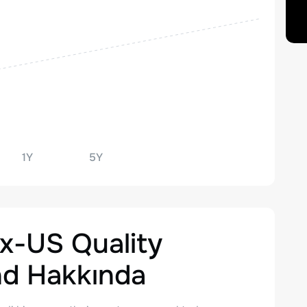
1Y
5Y
x-US Quality
nd
Hakkında