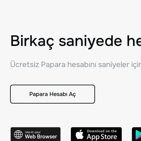
Birkaç saniyede h
Ücretsiz Papara hesabını saniyeler iç
Papara Hesabı Aç