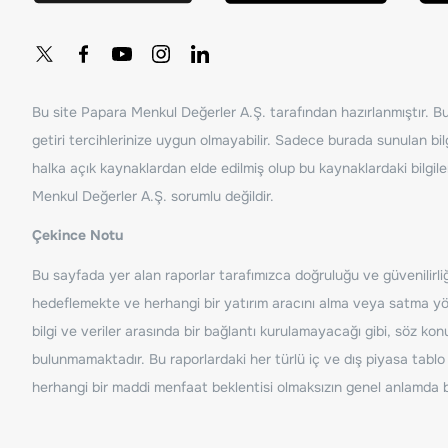
Bu site Papara Menkul Değerler A.Ş. tarafından hazırlanmıştır. Bur
getiri tercihlerinize uygun olmayabilir. Sadece burada sunulan bilg
halka açık kaynaklardan elde edilmiş olup bu kaynaklardaki bilgil
Menkul Değerler A.Ş. sorumlu değildir.
Çekince Notu
Bu sayfada yer alan raporlar tarafımızca doğruluğu ve güvenilirliği
hedeflemekte ve herhangi bir yatırım aracını alma veya satma yönü
bilgi ve veriler arasında bir bağlantı kurulamayacağı gibi, söz ko
bulunmamaktadır. Bu raporlardaki her türlü iç ve dış piyasa tablo 
herhangi bir maddi menfaat beklentisi olmaksızın genel anlamda bil