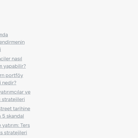
ımda
lendirmenin
i
iler nasıl
m yapabilir?
n portföy
i nedir?
atırımcılar ve
 stratejileri
treet tarihine
 5 skandal
 yatırım: Ters
 stratejileri