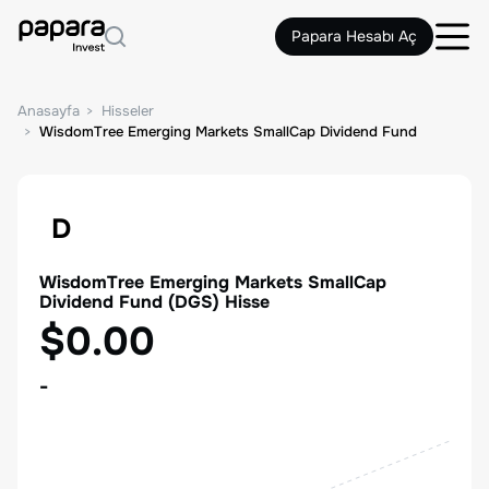
Papara Hesabı Aç
Anasayfa
Hisseler
WisdomTree Emerging Markets SmallCap Dividend Fund
D
WisdomTree Emerging Markets SmallCap
Dividend Fund
(
DGS
) Hisse
$0.00
-