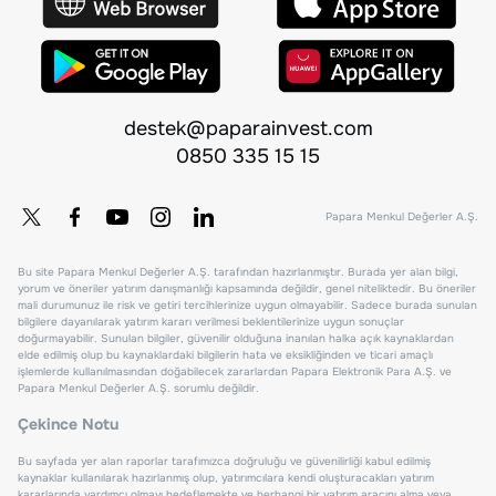
destek@paparainvest.com
0850 335 15 15
Papara Menkul Değerler A.Ş.
Bu site Papara Menkul Değerler A.Ş. tarafından hazırlanmıştır. Burada yer alan bilgi,
yorum ve öneriler yatırım danışmanlığı kapsamında değildir, genel niteliktedir. Bu öneriler
mali durumunuz ile risk ve getiri tercihlerinize uygun olmayabilir. Sadece burada sunulan
bilgilere dayanılarak yatırım kararı verilmesi beklentilerinize uygun sonuçlar
doğurmayabilir. Sunulan bilgiler, güvenilir olduğuna inanılan halka açık kaynaklardan
elde edilmiş olup bu kaynaklardaki bilgilerin hata ve eksikliğinden ve ticari amaçlı
işlemlerde kullanılmasından doğabilecek zararlardan Papara Elektronik Para A.Ş. ve
Papara Menkul Değerler A.Ş. sorumlu değildir.
Çekince Notu
Bu sayfada yer alan raporlar tarafımızca doğruluğu ve güvenilirliği kabul edilmiş
kaynaklar kullanılarak hazırlanmış olup, yatırımcılara kendi oluşturacakları yatırım
kararlarında yardımcı olmayı hedeflemekte ve herhangi bir yatırım aracını alma veya