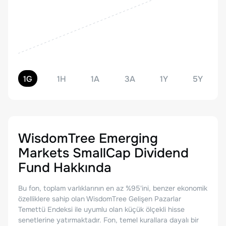
1G
1H
1A
3A
1Y
5Y
WisdomTree Emerging
Markets SmallCap Dividend
Fund
Hakkında
Bu fon, toplam varlıklarının en az %95'ini, benzer ekonomik
özelliklere sahip olan WisdomTree Gelişen Pazarlar
Temettü Endeksi ile uyumlu olan küçük ölçekli hisse
senetlerine yatırmaktadır. Fon, temel kurallara dayalı bir