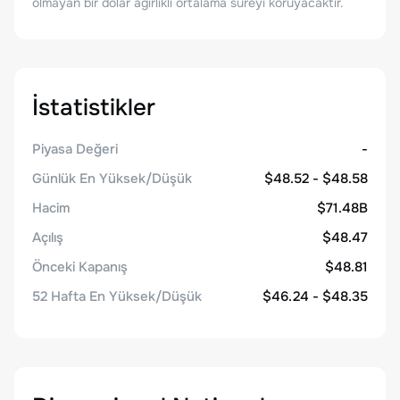
olmayan bir dolar ağırlıklı ortalama süreyi koruyacaktır.
İstatistikler
Piyasa Değeri
-
Günlük En Yüksek/Düşük
$48.52 - $48.58
Hacim
$71.48B
Açılış
$48.47
Önceki Kapanış
$48.81
52 Hafta En Yüksek/Düşük
$46.24 - $48.35