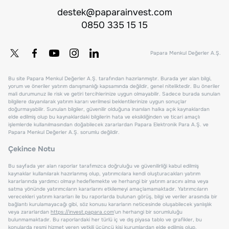
destek@paparainvest.com
0850 335 15 15
Papara Menkul Değerler A.Ş.
Bu site Papara Menkul Değerler A.Ş. tarafından hazırlanmıştır. Burada yer alan bilgi,
yorum ve öneriler yatırım danışmanlığı kapsamında değildir, genel niteliktedir. Bu öneriler
mali durumunuz ile risk ve getiri tercihlerinize uygun olmayabilir. Sadece burada sunulan
bilgilere dayanılarak yatırım kararı verilmesi beklentilerinize uygun sonuçlar
doğurmayabilir. Sunulan bilgiler, güvenilir olduğuna inanılan halka açık kaynaklardan
elde edilmiş olup bu kaynaklardaki bilgilerin hata ve eksikliğinden ve ticari amaçlı
işlemlerde kullanılmasından doğabilecek zararlardan Papara Elektronik Para A.Ş. ve
Papara Menkul Değerler A.Ş. sorumlu değildir.
Çekince Notu
Bu sayfada yer alan raporlar tarafımızca doğruluğu ve güvenilirliği kabul edilmiş
kaynaklar kullanılarak hazırlanmış olup, yatırımcılara kendi oluşturacakları yatırım
kararlarında yardımcı olmayı hedeflemekte ve herhangi bir yatırım aracını alma veya
satma yönünde yatırımcıların kararlarını etkilemeyi amaçlamamaktadır. Yatırımcıların
verecekleri yatırım kararları ile bu raporlarda bulunan görüş, bilgi ve veriler arasında bir
bağlantı kurulamayacağı gibi, söz konusu kararların neticesinde oluşabilecek yanlışlık
veya zararlardan
https://invest.papara.com
'un herhangi bir sorumluluğu
bulunmamaktadır. Bu raporlardaki her türlü iç ve dış piyasa tablo ve grafikler, bu
konularda resmi hizmet veren yetkili üçüncü kişi kurumlardan elde edilmiş olup,