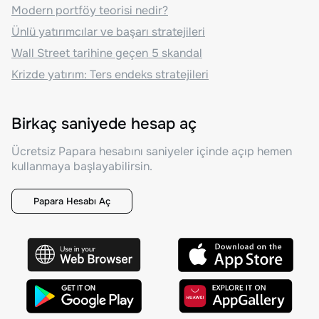
Modern portföy teorisi nedir?
Ünlü yatırımcılar ve başarı stratejileri
Wall Street tarihine geçen 5 skandal
Krizde yatırım: Ters endeks stratejileri
Birkaç saniyede hesap aç
Ücretsiz Papara hesabını saniyeler içinde açıp hemen
kullanmaya başlayabilirsin.
Papara Hesabı Aç